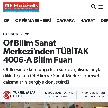
Trabzon Nöbetçi Eczaneler
OF
OF FİRMA REHBERİ
ÇAYKARA
HAYRAT
DE
Trabzon Hava Durumu
HABERLER
OF
Of Bilim Sanat
Trabzon Namaz Vakitleri
Merkezi’nden TÜBİTAK
Trabzon Trafik Yoğunluk Haritası
4006-A Bilim Fuarı
Süper Lig Puan Durumu ve Fikstür
Of İlçesinde kurulduğu kısa sürede çalışmalarıyla
dikkat çeken Of Bilim ve Sanat Merkezi bilimsel
Tüm Manşetler
çalışmalarını sergiye dönüştürdü.
Son Dakika Haberleri
YÜKSEL YAŞAR
14.05.2026 - 23:56
15.05.2026 - 04:1
EDITÖR
YAYINLANMA
GÜNCELLEME
Haber Arşivi