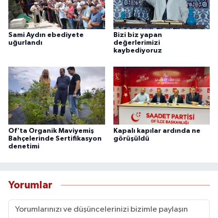
Sami Aydın ebediyete
Bizi biz yapan
uğurlandı
değerlerimizi
kaybediyoruz
Of'ta Organik Maviyemiş
Kapalı kapılar ardında ne
Bahçelerinde Sertifikasyon
görüşüldü
denetimi
Yorumlar