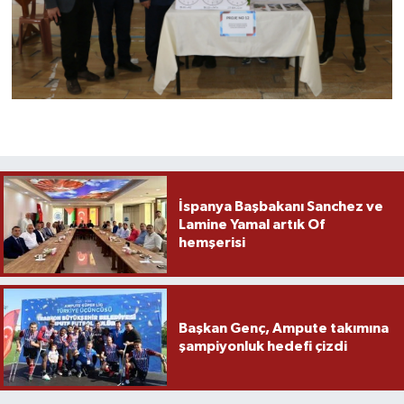
İspanya Başbakanı Sanchez ve
Lamine Yamal artık Of
hemşerisi
Başkan Genç, Ampute takımına
şampiyonluk hedefi çizdi