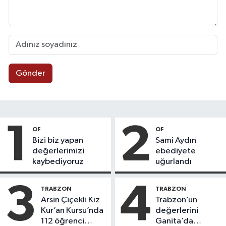
Gönder
1
2
OF
OF
Bizi biz yapan
Sami Aydın
değerlerimizi
ebediyete
kaybediyoruz
uğurlandı
3
4
TRABZON
TRABZON
Arsin Çiçekli Kız
Trabzon’un
Kur’an Kursu’nda
değerlerini
112 öğrenci
Ganita’da