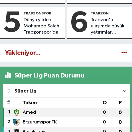
icazet aldı
yaşatıyoruz
5
6
TRABZONSPOR
TRABZON
Dünya yıldızı
Trabzon'a
Mohamed Salah
ulaşımda büyük
Trabzonspor’da
yatırımlar
yapılıyor
Yükleniyor...
Süper Lig Puan Durumu
Süper Lig
#
Takım
O
P
1
Amed
0
0
2
Erzurumspor FK
0
0
3
Başakşehir
0
0