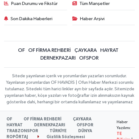
Puan Durumu ve Fikstür
Tüm Manşetler
Son Dakika Haberleri
Haber Arşivi
OF
OF FİRMA REHBERİ
ÇAYKARA
HAYRAT
DERNEKPAZARI
OFSPOR
Sitede yayınlanan içerik ve yorumlardan yazarları sorumludur.
Yayınlanan yorumlardan OF HAVADİS | Ofun Haber Merkezi sorumlu
tutulamaz. Sitedeki tüm harici linkler ayrı bir sayfada açılır. Sitemizde
yayınlanan haber, köşe yazıları ve fotoğraflar izin alınmaksızın kaynak
gösterilse dahi, herhangi bir ortamda kullanılamaz ve yayınlanamaz
OF
OF FİRMA REHBERİ
ÇAYKARA
Haber
HAYRAT
DERNEKPAZARI
OFSPOR
Yazılımı:
TRABZONSPOR
TÜRKİYE
DÜNYA
TE
ROPÖRTAJ
Gizlilik Sözleşmesi