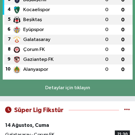
4
Kocaelispor
0
0
5
Beşiktaş
0
0
6
Eyüpspor
0
0
7
Galatasaray
0
0
8
Çorum FK
0
0
9
Gaziantep FK
0
0
10
Alanyaspor
0
0
Detaylar için tıklayın
Süper Lig Fikstür
14 Ağustos, Cuma
Galatasaray - Çorum FK
21:30