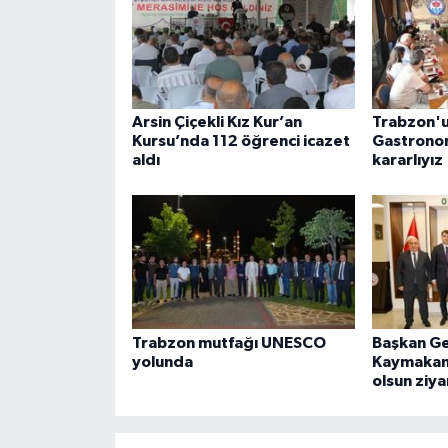
Arsin Çiçekli Kız Kur’an
Trabzon'
Kursu’nda 112 öğrenci icazet
Gastronom
aldı
kararlıyız
Trabzon mutfağı UNESCO
Başkan Ge
yolunda
Kaymakamı
olsun ziya