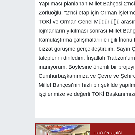
Yapılması planlanan Millet Bahçesi 2’nc
Zorluoğlu, “2’nci etap için Orman İşletme
TOKİ ve Orman Genel Müdürlüğü arasınd
lojmanların yıkılması sonrası Millet Bahç
Kamulaştırma çalışmaları ile ilgili İnönü
bizzat görüşme gerçekleştirdim. Sayın Ç
taleplerini dinledim. İnşallah Trabzon’u
inanıyorum. Böylesine önemli bir projey
Cumhurbaşkanımıza ve Çevre ve Şehirci
Millet Bahçesi’nin hızlı bir şekilde yap
işçilerimize ve değerli TOKİ Başkanımıza
EDITÖRÜN SEÇTIĞI