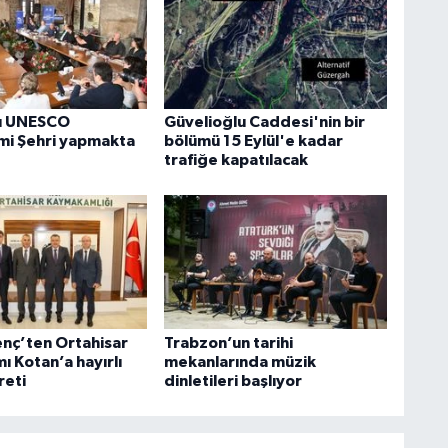
u UNESCO
Güvelioğlu Caddesi'nin bir
i Şehri yapmakta
bölümü 15 Eylül'e kadar
trafiğe kapatılacak
nç’ten Ortahisar
Trabzon’un tarihi
 Kotan’a hayırlı
mekanlarında müzik
reti
dinletileri başlıyor