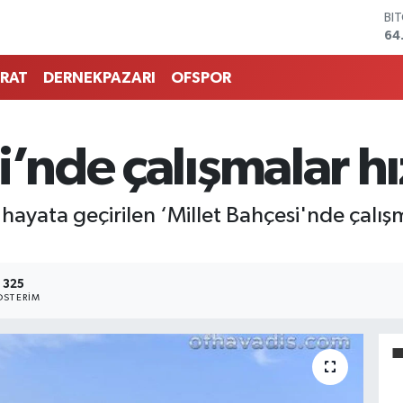
BI
64
DO
47
RAT
DERNEKPAZARI
OFSPOR
EU
55
ST
64
i’nde çalışmalar h
GR
65
Bİ
13
 hayata geçirilen ‘Millet Bahçesi'nde çal
325
STERIM