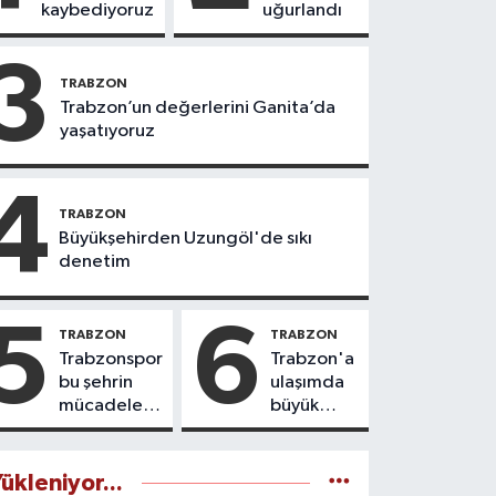
kaybediyoruz
uğurlandı
3
TRABZON
Trabzon’un değerlerini Ganita’da
yaşatıyoruz
4
TRABZON
Büyükşehirden Uzungöl'de sıkı
denetim
5
6
TRABZON
TRABZON
Trabzonspor
Trabzon'a
bu şehrin
ulaşımda
mücadele
büyük
ruhudur
yatırımlar
yapılıyor
ükleniyor...