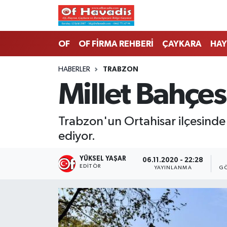
Trabzon Nöbetçi Eczaneler
OF
OF FİRMA REHBERİ
ÇAYKARA
HAY
Trabzon Hava Durumu
HABERLER
TRABZON
Millet Bahçes
Trabzon Namaz Vakitleri
Trabzon Trafik Yoğunluk Haritası
Trabzon'un Ortahisar ilçesinde
ediyor.
Süper Lig Puan Durumu ve Fikstür
YÜKSEL YAŞAR
06.11.2020 - 22:28
Tüm Manşetler
EDITÖR
YAYINLANMA
GÖ
Son Dakika Haberleri
Haber Arşivi