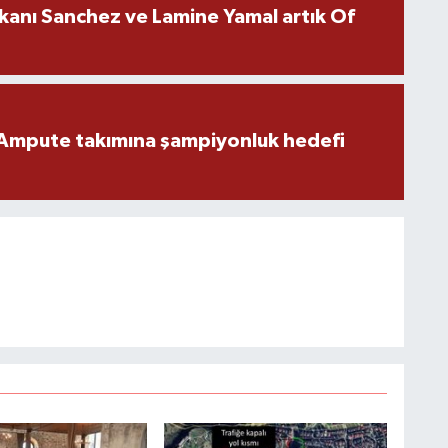
kanı Sanchez ve Lamine Yamal artık Of
Ampute takımına şampiyonluk hedefi