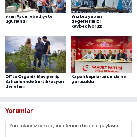
Sami Aydın ebediyete
Bizi biz yapan
uğurlandı
değerlerimizi
kaybediyoruz
Of'ta Organik Maviyemiş
Kapalı kapılar ardında ne
Bahçelerinde Sertifikasyon
görüşüldü
denetimi
Yorumlar