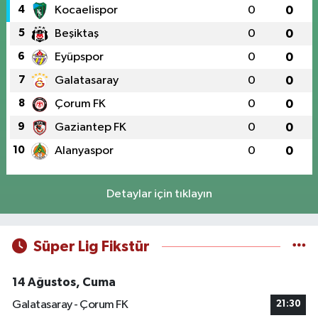
4
Kocaelispor
0
0
5
Beşiktaş
0
0
6
Eyüpspor
0
0
7
Galatasaray
0
0
8
Çorum FK
0
0
9
Gaziantep FK
0
0
10
Alanyaspor
0
0
Detaylar için tıklayın
Süper Lig Fikstür
14 Ağustos, Cuma
Galatasaray - Çorum FK
21:30