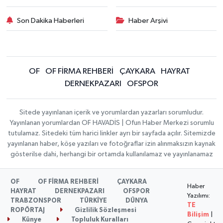
Son Dakika Haberleri
Haber Arşivi
OF
OF FİRMA REHBERİ
ÇAYKARA
HAYRAT
DERNEKPAZARI
OFSPOR
Sitede yayınlanan içerik ve yorumlardan yazarları sorumludur.
Yayınlanan yorumlardan OF HAVADİS | Ofun Haber Merkezi sorumlu
tutulamaz. Sitedeki tüm harici linkler ayrı bir sayfada açılır. Sitemizde
yayınlanan haber, köşe yazıları ve fotoğraflar izin alınmaksızın kaynak
gösterilse dahi, herhangi bir ortamda kullanılamaz ve yayınlanamaz
OF
OF FİRMA REHBERİ
ÇAYKARA
Haber
HAYRAT
DERNEKPAZARI
OFSPOR
Yazılımı:
TRABZONSPOR
TÜRKİYE
DÜNYA
TE
ROPÖRTAJ
Gizlilik Sözleşmesi
Bilişim
|
Künye
Topluluk Kuralları