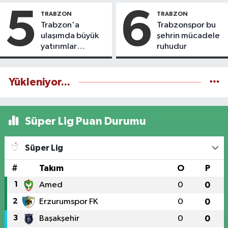
5
6
TRABZON
TRABZON
Trabzon'a
Trabzonspor bu
ulaşımda büyük
şehrin mücadele
yatırımlar
ruhudur
yapılıyor
Yükleniyor...
Süper Lig Puan Durumu
Süper Lig
#
Takım
O
P
1
Amed
0
0
2
Erzurumspor FK
0
0
3
Başakşehir
0
0