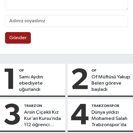
Gönder
1
2
OF
OF
Sami Aydın
Of Müftüsü Yakup
ebediyete
Belen göreve
uğurlandı
başladı
3
4
TRABZON
TRABZONSPOR
Arsin Çiçekli Kız
Dünya yıldızı
Kur’an Kursu’nda
Mohamed Salah
112 öğrenci
Trabzonspor’da
icazet aldı