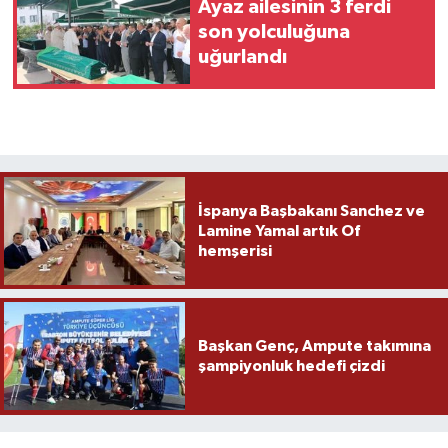
Ayaz ailesinin 3 ferdi
son yolculuğuna
uğurlandı
İspanya Başbakanı Sanchez ve
Lamine Yamal artık Of
hemşerisi
Başkan Genç, Ampute takımına
şampiyonluk hedefi çizdi