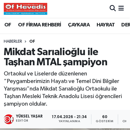
Trabzon Nöbetçi Eczaneler
OF
OF FİRMA REHBERİ
ÇAYKARA
HAYRAT
DE
Trabzon Hava Durumu
HABERLER
OF
Mikdat Sarıalioğlu ile
Trabzon Namaz Vakitleri
Taşhan MTAL şampiyon
Trabzon Trafik Yoğunluk Haritası
Ortaokul ve Liselerde düzenlenen
“Peygamberimizin Hayatı ve Temel Dini Bilgiler
Süper Lig Puan Durumu ve Fikstür
Yarışması”nda Mikdat Sarıalioğlu Ortaokulu ile
Taşhan Mesleki Teknik Anadolu Lisesi öğrencileri
Tüm Manşetler
şampiyon oldular.
Son Dakika Haberleri
YÜKSEL YAŞAR
17.04.2026 - 21:34
60
EDITÖR
YAYINLANMA
GÖSTERIM
OKU
Haber Arşivi