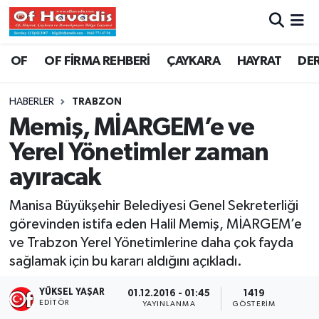
Trabzon Nöbetçi Eczaneler
OF
OF FİRMA REHBERİ
ÇAYKARA
HAYRAT
DE
Trabzon Hava Durumu
HABERLER
TRABZON
Memiş, MİARGEM’e ve
Trabzon Namaz Vakitleri
Yerel Yönetimler zaman
Trabzon Trafik Yoğunluk Haritası
ayıracak
Süper Lig Puan Durumu ve Fikstür
Manisa Büyükşehir Belediyesi Genel Sekreterliği
görevinden istifa eden Halil Memiş, MİARGEM’e
Tüm Manşetler
ve Trabzon Yerel Yönetimlerine daha çok fayda
sağlamak için bu kararı aldığını açıkladı.
Son Dakika Haberleri
YÜKSEL YAŞAR
01.12.2016 - 01:45
1419
EDITÖR
YAYINLANMA
GÖSTERIM
Haber Arşivi