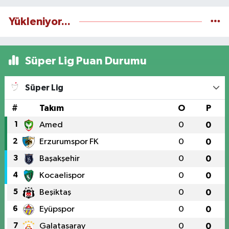
Yükleniyor...
Süper Lig Puan Durumu
Süper Lig
#
Takım
O
P
1
Amed
0
0
2
Erzurumspor FK
0
0
3
Başakşehir
0
0
4
Kocaelispor
0
0
5
Beşiktaş
0
0
6
Eyüpspor
0
0
7
Galatasaray
0
0