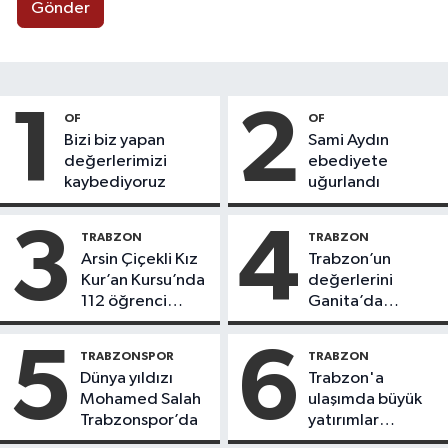
Gönder
1
2
OF
OF
Bizi biz yapan
Sami Aydın
değerlerimizi
ebediyete
kaybediyoruz
uğurlandı
3
4
TRABZON
TRABZON
Arsin Çiçekli Kız
Trabzon’un
Kur’an Kursu’nda
değerlerini
112 öğrenci
Ganita’da
icazet aldı
yaşatıyoruz
5
6
TRABZONSPOR
TRABZON
Dünya yıldızı
Trabzon'a
Mohamed Salah
ulaşımda büyük
Trabzonspor’da
yatırımlar
yapılıyor