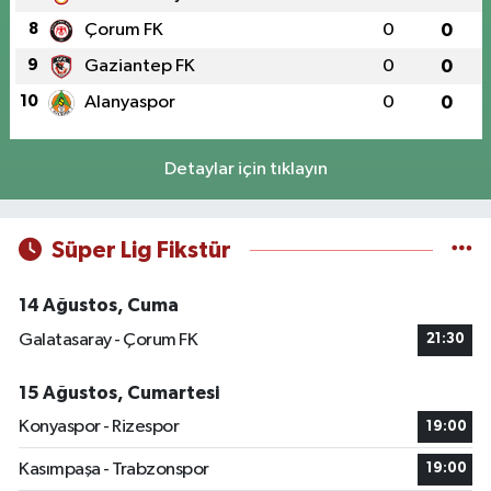
8
Çorum FK
0
0
9
Gaziantep FK
0
0
10
Alanyaspor
0
0
Detaylar için tıklayın
Süper Lig Fikstür
14 Ağustos, Cuma
Galatasaray - Çorum FK
21:30
15 Ağustos, Cumartesi
Konyaspor - Rizespor
19:00
Kasımpaşa - Trabzonspor
19:00