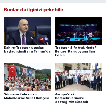
Bunlar da ilginizi çekebilir
Kahire-Trabzon uçuşları
Trabzon Sıfır Atık Hedef
başladı şimdi sıra Tahran’da
Belgesi Kamuoyuna İlan
Edildi
Sürmene Kahraman
Avrupa’daki
Mahallesi’ne Millet Bahçesi
hemşehrilerimize
desteğimiz sürecek