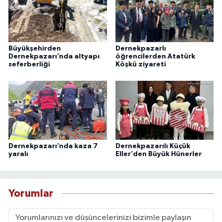
Büyükşehirden
Dernekpazarlı
Dernekpazarı’nda altyapı
öğrencilerden Atatürk
seferberliği
Köşkü ziyareti
Dernekpazarı’nda kaza 7
Dernekpazarılı Küçük
yaralı
Eller’den Büyük Hünerler
Yorumlar