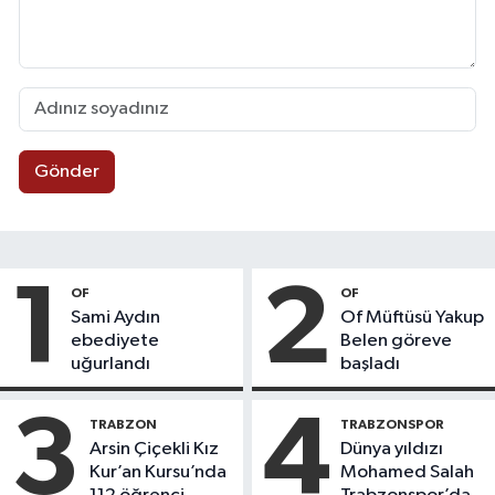
Gönder
1
2
OF
OF
Sami Aydın
Of Müftüsü Yakup
ebediyete
Belen göreve
uğurlandı
başladı
3
4
TRABZON
TRABZONSPOR
Arsin Çiçekli Kız
Dünya yıldızı
Kur’an Kursu’nda
Mohamed Salah