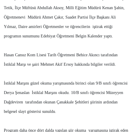
Tetik, İlçe Müftüsü Abdullah Aksoy, Milli Eğitim Müdürü Kenan Şahin,
Öğretmenevi Müdürü Ahmet Çakır, Saadet Partisi İlçe Başkanı Ali
Yılmaz, Daire amirleri Öğretmenler ve öğrencilerin iştirak ettiği
programın sunumunu Edebiyat Öğretmeni Belgin Kalender yaptı.
Hasan Cansız Kom Lisesi Tarih Öğretmeni Behice Akıncı tarafından
İstiklal Marşı ve şairi Mehmet Akif Ersoy hakkında bilgiler verildi.
İstiklal Marşını güzel okuma yarışmasında birinci olan 9/B sınıfı öğrencisi
Derya Şenaslan İstiklal Marşını okudu. 10/B sınıfı öğrencisi Müzeyyen
Dağdeviren tarafından okunan Çanakkale Şehitleri şiirinin ardından
belgesel slayt gösterisi sunuldu.
Program daha önce dört dalda yapılan şiir okuma yarışmasına iştirak eden