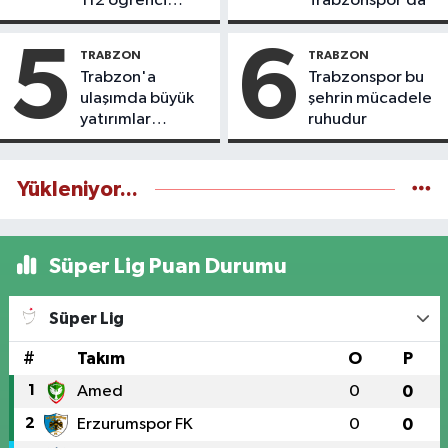
112 öğrenci
Trabzonspor’da
icazet aldı
5
6
TRABZON
TRABZON
Trabzon'a
Trabzonspor bu
ulaşımda büyük
şehrin mücadele
yatırımlar
ruhudur
yapılıyor
Yükleniyor...
Süper Lig Puan Durumu
Süper Lig
#
Takım
O
P
1
Amed
0
0
2
Erzurumspor FK
0
0