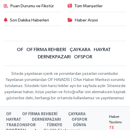
Puan Durumu ve Fikstür
Tüm Manşetler
Son Dakika Haberleri
Haber Arşivi
OF
OF FİRMA REHBERİ
ÇAYKARA
HAYRAT
DERNEKPAZARI
OFSPOR
Sitede yayınlanan içerik ve yorumlardan yazarları sorumludur.
Yayınlanan yorumlardan OF HAVADİS | Ofun Haber Merkezi sorumlu
tutulamaz. Sitedeki tüm harici linkler ayrı bir sayfada açılır. Sitemizde
yayınlanan haber, köşe yazıları ve fotoğraflar izin alınmaksızın kaynak
gösterilse dahi, herhangi bir ortamda kullanılamaz ve yayınlanamaz
OF
OF FİRMA REHBERİ
ÇAYKARA
Haber
HAYRAT
DERNEKPAZARI
OFSPOR
Yazılımı:
TRABZONSPOR
TÜRKİYE
DÜNYA
TE