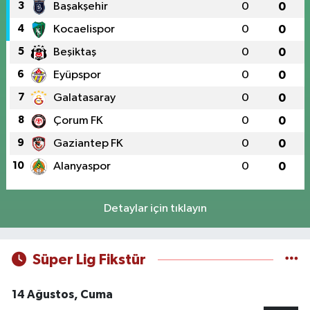
3
Başakşehir
0
0
4
Kocaelispor
0
0
5
Beşiktaş
0
0
6
Eyüpspor
0
0
7
Galatasaray
0
0
8
Çorum FK
0
0
9
Gaziantep FK
0
0
10
Alanyaspor
0
0
Detaylar için tıklayın
Süper Lig Fikstür
14 Ağustos, Cuma