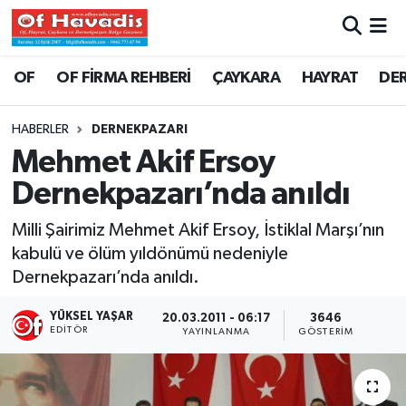
Trabzon Nöbetçi Eczaneler
OF
OF FİRMA REHBERİ
ÇAYKARA
HAYRAT
DE
Trabzon Hava Durumu
HABERLER
DERNEKPAZARI
Mehmet Akif Ersoy
Trabzon Namaz Vakitleri
Dernekpazarı’nda anıldı
Trabzon Trafik Yoğunluk Haritası
Milli Şairimiz Mehmet Akif Ersoy, İstiklal Marşı’nın
kabulü ve ölüm yıldönümü nedeniyle
Süper Lig Puan Durumu ve Fikstür
Dernekpazarı’nda anıldı.
Tüm Manşetler
YÜKSEL YAŞAR
20.03.2011 - 06:17
3646
EDITÖR
YAYINLANMA
GÖSTERIM
Son Dakika Haberleri
Haber Arşivi