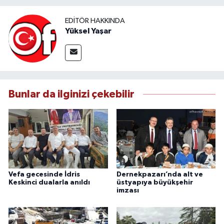
EDITÖR HAKKINDA
Yüksel Yaşar
Bunlar da ilginizi çekebilir
Vefa gecesinde İdris
Dernekpazarı’nda alt ve
Keskinci dualarla anıldı
üstyapıya büyükşehir
imzası