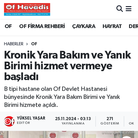
Trabzon Nöbetçi Eczaneler
OF
OF FİRMA REHBERİ
ÇAYKARA
HAYRAT
DE
Trabzon Hava Durumu
HABERLER
OF
Kronik Yara Bakım ve Yanık
Trabzon Namaz Vakitleri
Birimi hizmet vermeye
Trabzon Trafik Yoğunluk Haritası
başladı
Süper Lig Puan Durumu ve Fikstür
B tipi hastane olan Of Devlet Hastanesi
bünyesinde Kronik Yara Bakım Birimi ve Yanık
Tüm Manşetler
Birimi hizmete açıldı.
Son Dakika Haberleri
YÜKSEL YAŞAR
25.11.2024 - 03:13
271
EDITÖR
YAYINLANMA
GÖSTERIM
OKUN
Haber Arşivi