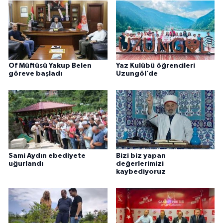
Of Müftüsü Yakup Belen
Yaz Kulübü öğrencileri
göreve başladı
Uzungöl’de
Sami Aydın ebediyete
Bizi biz yapan
uğurlandı
değerlerimizi
kaybediyoruz