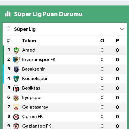
Süper Lig Puan Durumu
Süper Lig
#
Takım
O
P
1
Amed
0
0
2
Erzurumspor FK
0
0
3
Başakşehir
0
0
4
Kocaelispor
0
0
5
Beşiktaş
0
0
6
Eyüpspor
0
0
7
Galatasaray
0
0
8
Çorum FK
0
0
9
Gaziantep FK
0
0