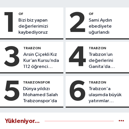
1
2
OF
OF
Bizi biz yapan
Sami Aydın
değerlerimizi
ebediyete
kaybediyoruz
uğurlandı
3
4
TRABZON
TRABZON
Arsin Çiçekli Kız
Trabzon’un
Kur’an Kursu’nda
değerlerini
112 öğrenci
Ganita’da
icazet aldı
yaşatıyoruz
5
6
TRABZONSPOR
TRABZON
Dünya yıldızı
Trabzon'a
Mohamed Salah
ulaşımda büyük
Trabzonspor’da
yatırımlar
yapılıyor
Yükleniyor...