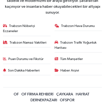
sadelik ve modernizmi bir araya getiriyor. Şatafattan
kaçınıyor ve insanlara haber okuyabilecekleri bir altyapı
sunuyor.
Trabzon Nöbetçi
Trabzon Hava Durumu
Eczaneler
Trabzon Namaz Vakitleri
Trabzon Trafik Yoğunluk
Haritası
Puan Durumu ve Fikstür
Tüm Manşetler
Son Dakika Haberleri
Haber Arşivi
OF
OF FİRMA REHBERİ
ÇAYKARA
HAYRAT
DERNEKPAZARI
OFSPOR