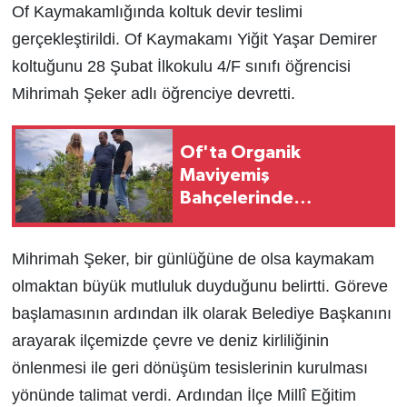
Of Kaymakamlığında koltuk devir teslimi
gerçekleştirildi. Of Kaymakamı Yiğit Yaşar Demirer
koltuğunu 28 Şubat İlkokulu 4/F sınıfı öğrencisi
Mihrimah Şeker adlı öğrenciye devretti.
Of'ta Organik
Maviyemiş
Bahçelerinde
Sertifikasyon denetimi
Mihrimah Şeker, bir günlüğüne de olsa kaymakam
olmaktan büyük mutluluk duyduğunu belirtti. Göreve
başlamasının ardından ilk olarak Belediye Başkanını
arayarak ilçemizde çevre ve deniz kirliliğinin
önlenmesi ile geri dönüşüm tesislerinin kurulması
yönünde talimat verdi.
Ardından İlçe Millî Eğitim