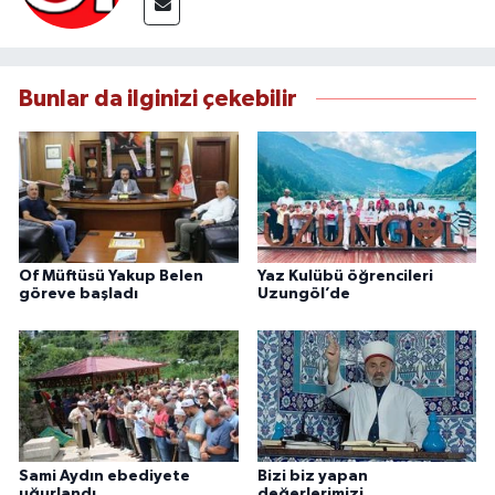
Bunlar da ilginizi çekebilir
Of Müftüsü Yakup Belen
Yaz Kulübü öğrencileri
göreve başladı
Uzungöl’de
Sami Aydın ebediyete
Bizi biz yapan
uğurlandı
değerlerimizi