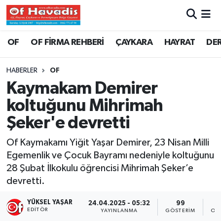
Trabzon Nöbetçi Eczaneler
OF
OF FİRMA REHBERİ
ÇAYKARA
HAYRAT
DE
Trabzon Hava Durumu
HABERLER
OF
Kaymakam Demirer
Trabzon Namaz Vakitleri
koltuğunu Mihrimah
Trabzon Trafik Yoğunluk Haritası
Şeker'e devretti
Süper Lig Puan Durumu ve Fikstür
Of Kaymakamı Yiğit Yaşar Demirer, 23 Nisan Milli
Egemenlik ve Çocuk Bayramı nedeniyle koltuğunu
Tüm Manşetler
28 Şubat İlkokulu öğrencisi Mihrimah Şeker’e
devretti.
Son Dakika Haberleri
YÜKSEL YAŞAR
24.04.2025 - 05:32
99
EDITÖR
YAYINLANMA
GÖSTERIM
OK
Haber Arşivi