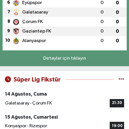
6
Eyüpspor
0
0
7
Galatasaray
0
0
8
Çorum FK
0
0
9
Gaziantep FK
0
0
10
Alanyaspor
0
0
Detaylar için tıklayın
Süper Lig Fikstür
14 Ağustos, Cuma
Galatasaray - Çorum FK
21:30
15 Ağustos, Cumartesi
Konyaspor - Rizespor
19:00