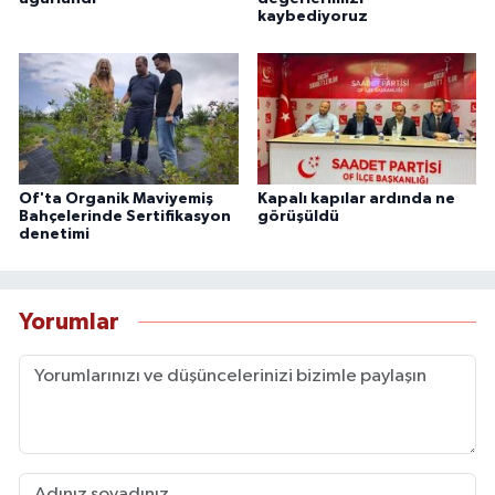
kaybediyoruz
Of'ta Organik Maviyemiş
Kapalı kapılar ardında ne
Bahçelerinde Sertifikasyon
görüşüldü
denetimi
Yorumlar