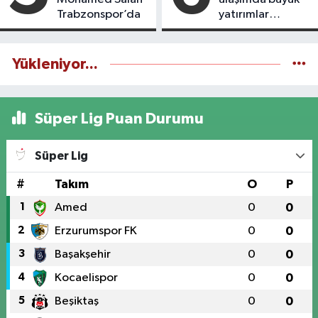
Trabzonspor’da
yatırımlar
yapılıyor
Yükleniyor...
Süper Lig Puan Durumu
Süper Lig
#
Takım
O
P
1
Amed
0
0
2
Erzurumspor FK
0
0
3
Başakşehir
0
0
4
Kocaelispor
0
0
5
Beşiktaş
0
0