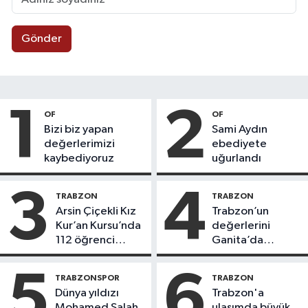
Gönder
1
2
OF
OF
Bizi biz yapan
Sami Aydın
değerlerimizi
ebediyete
kaybediyoruz
uğurlandı
3
4
TRABZON
TRABZON
Arsin Çiçekli Kız
Trabzon’un
Kur’an Kursu’nda
değerlerini
112 öğrenci
Ganita’da
icazet aldı
yaşatıyoruz
5
6
TRABZONSPOR
TRABZON
Dünya yıldızı
Trabzon'a
Mohamed Salah
ulaşımda büyük