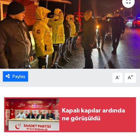
Paylaş
-
+
A
A
Kapalı kapılar ardında
ne görüşüldü