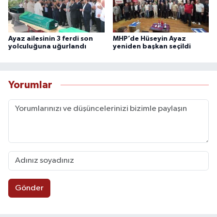
Ayaz ailesinin 3 ferdi son
MHP’de Hüseyin Ayaz
yolculuğuna uğurlandı
yeniden başkan seçildi
Yorumlar
Gönder