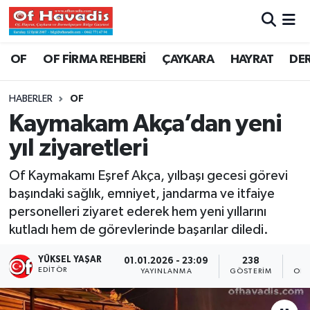
Trabzon Nöbetçi Eczaneler
OF
OF FİRMA REHBERİ
ÇAYKARA
HAYRAT
DE
Trabzon Hava Durumu
HABERLER
OF
Kaymakam Akça’dan yeni
Trabzon Namaz Vakitleri
yıl ziyaretleri
Trabzon Trafik Yoğunluk Haritası
Of Kaymakamı Eşref Akça, yılbaşı gecesi görevi
başındaki sağlık, emniyet, jandarma ve itfaiye
Süper Lig Puan Durumu ve Fikstür
personelleri ziyaret ederek hem yeni yıllarını
kutladı hem de görevlerinde başarılar diledi.
Tüm Manşetler
YÜKSEL YAŞAR
01.01.2026 - 23:09
238
Son Dakika Haberleri
EDITÖR
YAYINLANMA
GÖSTERIM
OKU
Haber Arşivi