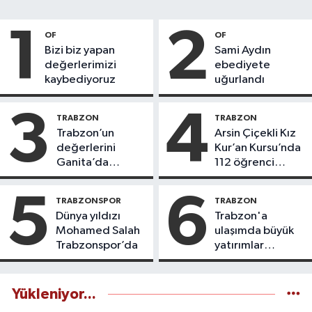
1
2
OF
OF
Bizi biz yapan
Sami Aydın
değerlerimizi
ebediyete
kaybediyoruz
uğurlandı
3
4
TRABZON
TRABZON
Trabzon’un
Arsin Çiçekli Kız
değerlerini
Kur’an Kursu’nda
Ganita’da
112 öğrenci
yaşatıyoruz
icazet aldı
5
6
TRABZONSPOR
TRABZON
Dünya yıldızı
Trabzon'a
Mohamed Salah
ulaşımda büyük
Trabzonspor’da
yatırımlar
yapılıyor
Yükleniyor...