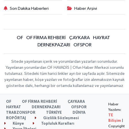
Son Dakika Haberleri
Haber Arşivi
OF
OF FİRMA REHBERİ
ÇAYKARA
HAYRAT
DERNEKPAZARI
OFSPOR
Sitede yayınlanan içerik ve yorumlardan yazarları sorumludur.
Yayınlanan yorumlardan OF HAVADİS | Ofun Haber Merkezi sorumlu
tutulamaz. Sitedeki tüm harici linkler ayrı bir sayfada açılır. Sitemizde
yayınlanan haber, köşe yazıları ve fotoğraflar izin alınmaksızın kaynak
gösterilse dahi, herhangi bir ortamda kullanılamaz ve yayınlanamaz
OF
OF FİRMA REHBERİ
ÇAYKARA
Haber
HAYRAT
DERNEKPAZARI
OFSPOR
Yazılımı:
TRABZONSPOR
TÜRKİYE
DÜNYA
TE
ROPÖRTAJ
Gizlilik Sözleşmesi
Bilişim
|
Künye
Topluluk Kuralları
Copyright