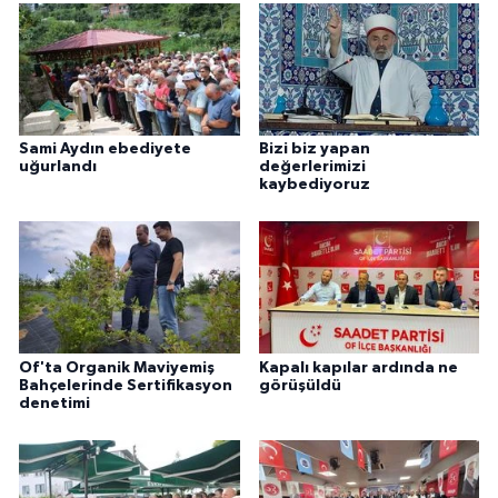
Sami Aydın ebediyete
Bizi biz yapan
uğurlandı
değerlerimizi
kaybediyoruz
Of'ta Organik Maviyemiş
Kapalı kapılar ardında ne
Bahçelerinde Sertifikasyon
görüşüldü
denetimi