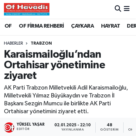
Trabzon Nöbetçi Eczaneler
OF
OF FİRMA REHBERİ
ÇAYKARA
HAYRAT
DE
Trabzon Hava Durumu
HABERLER
TRABZON
Karaismailoğlu’ndan
Trabzon Namaz Vakitleri
Ortahisar yönetimine
Trabzon Trafik Yoğunluk Haritası
ziyaret
Süper Lig Puan Durumu ve Fikstür
AK Parti Trabzon Milletvekili Adil Karaismailoğlu,
Milletvekili Yılmaz Büyükaydın ve Trabzon İl
Tüm Manşetler
Başkanı Sezgin Mumcu ile birlikte AK Parti
Ortahisar yönetimini ziyaret etti.
Son Dakika Haberleri
YÜKSEL YAŞAR
02.01.2025 - 22:10
48
EDITÖR
YAYINLANMA
GÖSTERIM
OKU
Haber Arşivi