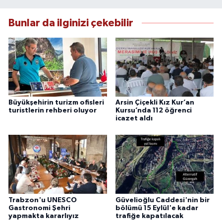
Bunlar da ilginizi çekebilir
Büyükşehirin turizm ofisleri
Arsin Çiçekli Kız Kur’an
turistlerin rehberi oluyor
Kursu’nda 112 öğrenci
icazet aldı
Trabzon'u UNESCO
Güvelioğlu Caddesi'nin bir
Gastronomi Şehri
bölümü 15 Eylül'e kadar
yapmakta kararlıyız
trafiğe kapatılacak