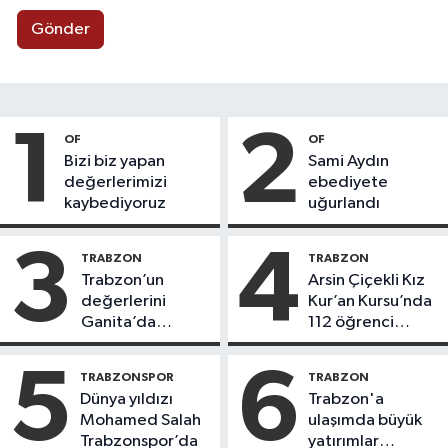
Gönder
1
2
OF
OF
Bizi biz yapan
Sami Aydın
değerlerimizi
ebediyete
kaybediyoruz
uğurlandı
3
4
TRABZON
TRABZON
Trabzon’un
Arsin Çiçekli Kız
değerlerini
Kur’an Kursu’nda
Ganita’da
112 öğrenci
yaşatıyoruz
icazet aldı
5
6
TRABZONSPOR
TRABZON
Dünya yıldızı
Trabzon'a
Mohamed Salah
ulaşımda büyük
Trabzonspor’da
yatırımlar