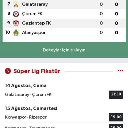
7
Galatasaray
0
0
8
Çorum FK
0
0
9
Gaziantep FK
0
0
10
Alanyaspor
0
0
Detaylar için tıklayın
Süper Lig Fikstür
14 Ağustos, Cuma
Galatasaray - Çorum FK
21:30
15 Ağustos, Cumartesi
Konyaspor - Rizespor
19:00