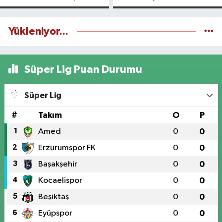
yapılıyor
Yükleniyor...
Süper Lig Puan Durumu
Süper Lig
#
Takım
O
P
1
Amed
0
0
2
Erzurumspor FK
0
0
3
Başakşehir
0
0
4
Kocaelispor
0
0
5
Beşiktaş
0
0
6
Eyüpspor
0
0