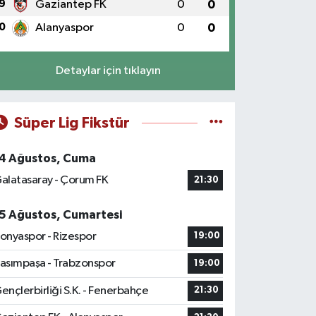
9
Gaziantep FK
0
0
0
Alanyaspor
0
0
Detaylar için tıklayın
Süper Lig Fikstür
4 Ağustos, Cuma
alatasaray - Çorum FK
21:30
5 Ağustos, Cumartesi
onyaspor - Rizespor
19:00
asımpaşa - Trabzonspor
19:00
ençlerbirliği S.K. - Fenerbahçe
21:30