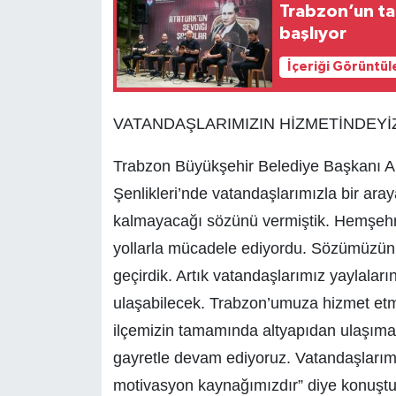
Trabzon’un tar
başlıyor
İçeriği Görüntül
VATANDAŞLARIMIZIN HİZMETİNDEYİ
Trabzon Büyükşehir Belediye Başkanı Ah
Şenlikleri’nde vatandaşlarımızla bir aray
kalmayacağı sözünü vermiştik. Hemşehril
yollarla mücadele ediyordu. Sözümüzün a
geçirdik. Artık vatandaşlarımız yaylaları
ulaşabilecek. Trabzon’umuza hizmet etmey
ilçemizin tamamında altyapıdan ulaşıma
gayretle devam ediyoruz. Vatandaşlarım
motivasyon kaynağımızdır” diye konuştu