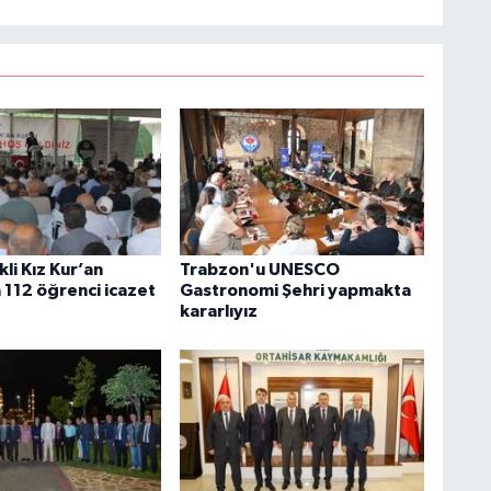
kli Kız Kur’an
Trabzon'u UNESCO
 112 öğrenci icazet
Gastronomi Şehri yapmakta
kararlıyız