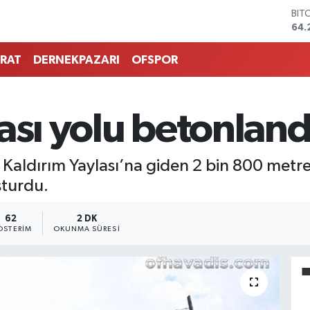
BIT
64.
DO
47,
RAT
DERNEKPAZARI
OFSPOR
EU
55,
STE
64,
ası yolu betonland
GRA
651
BİS
Kaldırım Yaylası’na giden 2 bin 800 metrel
13.
turdu.
62
2 DK
ÖSTERIM
OKUNMA SÜRESI