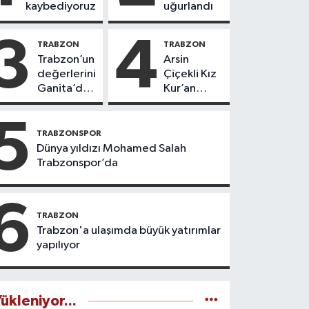
kaybediyoruz
uğurlandı
3
4
TRABZON
TRABZON
Trabzon’un
Arsin
değerlerini
Çiçekli Kız
Ganita’da
Kur’an
yaşatıyoruz
Kursu’nda
112 öğrenci
5
icazet aldı
TRABZONSPOR
Dünya yıldızı Mohamed Salah
Trabzonspor’da
6
TRABZON
Trabzon'a ulaşımda büyük yatırımlar
yapılıyor
ükleniyor...