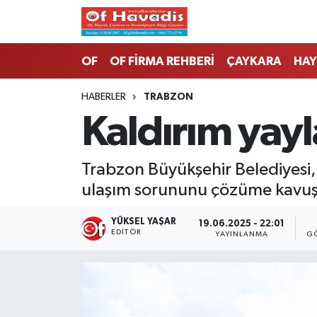
Trabzon Nöbetçi Eczaneler
OF
OF FİRMA REHBERİ
ÇAYKARA
HAY
Trabzon Hava Durumu
HABERLER
TRABZON
Kaldırım yayl
Trabzon Namaz Vakitleri
Trabzon Trafik Yoğunluk Haritası
Trabzon Büyükşehir Belediyesi, 
ulaşım sorununu çözüme kavuş
Süper Lig Puan Durumu ve Fikstür
YÜKSEL YAŞAR
19.06.2025 - 22:01
Tüm Manşetler
EDITÖR
YAYINLANMA
G
Son Dakika Haberleri
Haber Arşivi