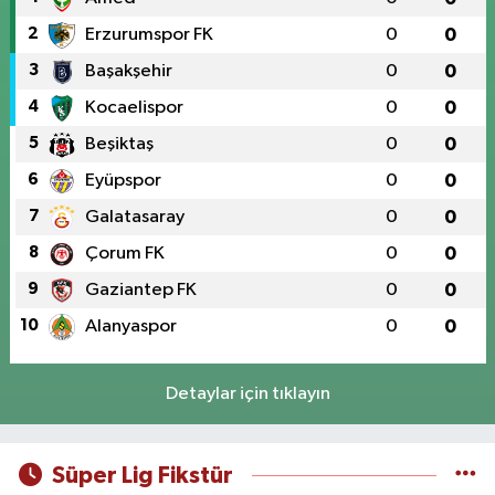
2
Erzurumspor FK
0
0
3
Başakşehir
0
0
4
Kocaelispor
0
0
5
Beşiktaş
0
0
6
Eyüpspor
0
0
7
Galatasaray
0
0
8
Çorum FK
0
0
9
Gaziantep FK
0
0
10
Alanyaspor
0
0
Detaylar için tıklayın
Süper Lig Fikstür