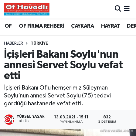
Trabzon Nöbetçi Eczaneler
OF
OF FİRMA REHBERİ
ÇAYKARA
HAYRAT
DE
Trabzon Hava Durumu
HABERLER
TÜRKİYE
İçişleri Bakanı Soylu'nun
Trabzon Namaz Vakitleri
annesi Servet Soylu vefat
Trabzon Trafik Yoğunluk Haritası
etti
Süper Lig Puan Durumu ve Fikstür
İçişleri Bakanı Oflu hemşerimiz Süleyman
Soylu’nun annesi Servet Soylu (75) tedavi
Tüm Manşetler
gördüğü hastanede vefat etti.
Son Dakika Haberleri
YÜKSEL YAŞAR
13.03.2021 - 15:11
832
EDITÖR
YAYINLANMA
GÖSTERIM
Haber Arşivi