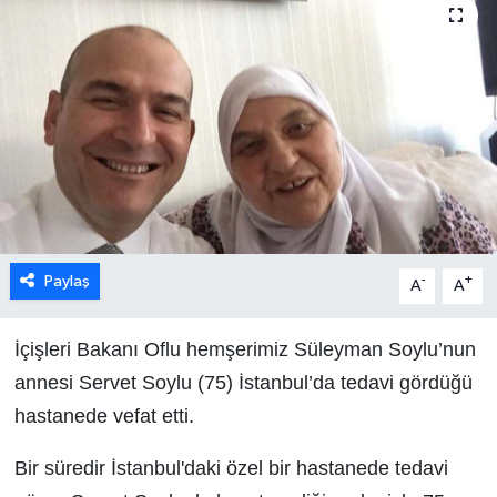
Paylaş
-
+
A
A
İçişleri Bakanı Oflu hemşerimiz Süleyman Soylu’nun
annesi Servet Soylu (75) İstanbul’da tedavi gördüğü
hastanede vefat etti.
Bir süredir İstanbul'daki özel bir hastanede tedavi