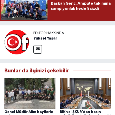
Başkan Genç, Ampute takımına
şampiyonluk hedefi çizdi
EDITÖR HAKKINDA
Yüksel Yaşar
Bunlar da ilginizi çekebilir
Genel Müdür Alim bayilerle
BİK ve İŞKUR’dan basın