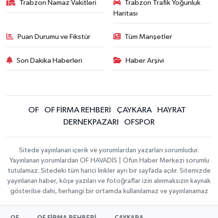
Trabzon Namaz Vakitleri
Trabzon Trafik Yoğunluk
Haritası
Puan Durumu ve Fikstür
Tüm Manşetler
Son Dakika Haberleri
Haber Arşivi
OF
OF FİRMA REHBERİ
ÇAYKARA
HAYRAT
DERNEKPAZARI
OFSPOR
Sitede yayınlanan içerik ve yorumlardan yazarları sorumludur.
Yayınlanan yorumlardan OF HAVADİS | Ofun Haber Merkezi sorumlu
tutulamaz. Sitedeki tüm harici linkler ayrı bir sayfada açılır. Sitemizde
yayınlanan haber, köşe yazıları ve fotoğraflar izin alınmaksızın kaynak
gösterilse dahi, herhangi bir ortamda kullanılamaz ve yayınlanamaz