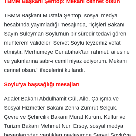
TBMM Başkanı Şentop: Mekanı cennet olsun
TBMM Başkanı Mustafa Şentop, sosyal medya
hesabında yayımladığı mesajında, "İçişleri Bakanı
Sayın Süleyman Soylu'nun bir süredir tedavi gören
muhterem valideleri Servet Soylu teyzemiz vefat
etmiştir. Merhumeye Cenabıhak'tan rahmet, ailesine
ve yakınlarına sabr-ı cemil niyaz ediyorum. Mekanı
cennet olsun." ifadelerini kullandı.
Soylu'ya başsağlığı mesajları
Adalet Bakanı Abdulhamit Gül, Aile, Çalışma ve
Sosyal Hizmetler Bakanı Zehra Zümrüt Selçuk,
Çevre ve Şehircilik Bakanı Murat Kurum, Kültür ve
Turizm Bakanı Mehmet Nuri Ersoy, sosyal medya
hesaplarından yaptıkları paylaşımda Servet Soylu'ya