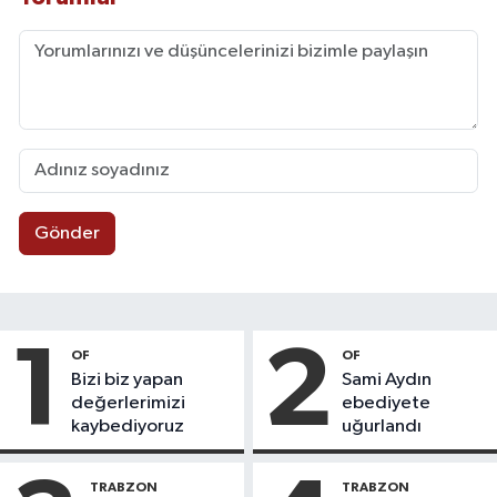
Gönder
1
2
OF
OF
Bizi biz yapan
Sami Aydın
değerlerimizi
ebediyete
kaybediyoruz
uğurlandı
TRABZON
TRABZON