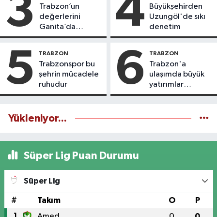
3
4
Trabzon’un
Büyükşehirden
değerlerini
Uzungöl'de sıkı
Ganita’da
denetim
yaşatıyoruz
5
6
TRABZON
TRABZON
Trabzonspor bu
Trabzon'a
şehrin mücadele
ulaşımda büyük
ruhudur
yatırımlar
yapılıyor
Yükleniyor...
Süper Lig Puan Durumu
Süper Lig
#
Takım
O
P
1
Amed
0
0