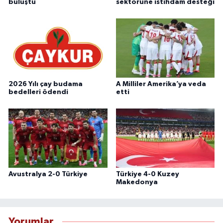
buluştu
sektörüne istihdam desteği
2026 Yılı çay budama
A Milliler Amerika’ya veda
bedelleri ödendi
etti
Avustralya 2-0 Türkiye
Türkiye 4-0 Kuzey
Makedonya
Yorumlar