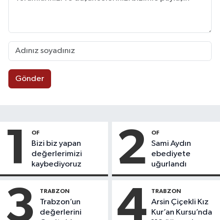
Gönder
1
2
OF
OF
Bizi biz yapan
Sami Aydın
değerlerimizi
ebediyete
kaybediyoruz
uğurlandı
3
4
TRABZON
TRABZON
Trabzon’un
Arsin Çiçekli Kız
değerlerini
Kur’an Kursu’nda