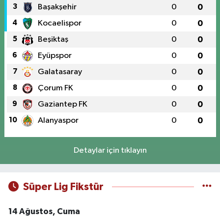
3
Başakşehir
0
0
4
Kocaelispor
0
0
5
Beşiktaş
0
0
6
Eyüpspor
0
0
7
Galatasaray
0
0
8
Çorum FK
0
0
9
Gaziantep FK
0
0
10
Alanyaspor
0
0
Detaylar için tıklayın
Süper Lig Fikstür
14 Ağustos, Cuma