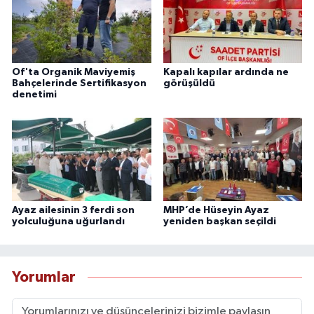
Of'ta Organik Maviyemiş
Kapalı kapılar ardında ne
Bahçelerinde Sertifikasyon
görüşüldü
denetimi
Ayaz ailesinin 3 ferdi son
MHP’de Hüseyin Ayaz
yolculuğuna uğurlandı
yeniden başkan seçildi
Yorumlar