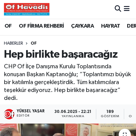
Trabzon Nöbetçi Eczaneler
OF
OF FİRMA REHBERİ
ÇAYKARA
HAYRAT
DE
Trabzon Hava Durumu
HABERLER
OF
Hep birlikte başaracağız
Trabzon Namaz Vakitleri
CHP Of İlçe Danışma Kurulu Toplantısında
Trabzon Trafik Yoğunluk Haritası
konuşan Başkan Kaptanoğlu; “Toplantımızı büyük
bir katılımla gerçekleştirdik. Tüm katılımcılara
Süper Lig Puan Durumu ve Fikstür
teşekkür ediyoruz. Hep birlikte başaracağız”
dedi.
Tüm Manşetler
YÜKSEL YAŞAR
30.06.2025 - 22:21
189
Son Dakika Haberleri
EDITÖR
YAYINLANMA
GÖSTERIM
OKU
Haber Arşivi