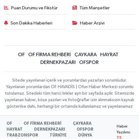
Puan Durumu ve Fikstür
Tüm Manşetler
Son Dakika Haberleri
Haber Arşivi
OF
OF FİRMA REHBERİ
ÇAYKARA
HAYRAT
DERNEKPAZARI
OFSPOR
Sitede yayınlanan içerik ve yorumlardan yazarları sorumludur.
Yayınlanan yorumlardan OF HAVADİS | Ofun Haber Merkezi sorumlu
tutulamaz. Sitedeki tüm harici linkler ayrı bir sayfada açılır. Sitemizde
yayınlanan haber, köşe yazıları ve fotoğraflar izin alınmaksızın kaynak
gösterilse dahi, herhangi bir ortamda kullanılamaz ve yayınlanamaz
OF
OF FİRMA REHBERİ
ÇAYKARA
Haber
HAYRAT
DERNEKPAZARI
OFSPOR
Yazılımı:
TRABZONSPOR
TÜRKİYE
DÜNYA
TE