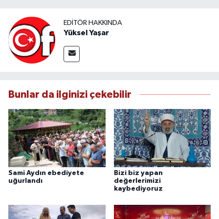
EDITÖR HAKKINDA
Yüksel Yaşar
Bunlar da ilginizi çekebilir
Sami Aydın ebediyete
Bizi biz yapan
uğurlandı
değerlerimizi
kaybediyoruz