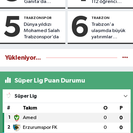
Ganita’da
112 öğrenci
yaşatıyoruz
icazet aldı
5
6
TRABZONSPOR
TRABZON
Dünya yıldızı
Trabzon'a
Mohamed Salah
ulaşımda büyük
Trabzonspor’da
yatırımlar
yapılıyor
Yükleniyor...
Süper Lig Puan Durumu
Süper Lig
#
Takım
O
P
1
Amed
0
0
2
Erzurumspor FK
0
0