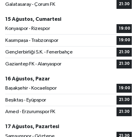
Galatasaray - Çorum FK
21:30
15 Ağustos, Cumartesi
Konyaspor - Rizespor
19:00
Kasımpaşa - Trabzonspor
19:00
Gençlerbirliği S.K. - Fenerbahçe
21:30
Gaziantep FK - Alanyaspor
21:30
16 Ağustos, Pazar
Başakşehir - Kocaelispor
19:00
Beşiktaş - Eyüpspor
21:30
Amed - Erzurumspor FK
21:30
17 Ağustos, Pazartesi
Samsunspor - Göztepe
21:30