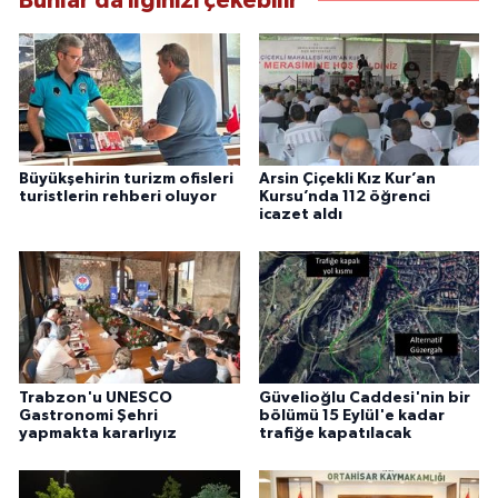
Bunlar da ilginizi çekebilir
Büyükşehirin turizm ofisleri
Arsin Çiçekli Kız Kur’an
turistlerin rehberi oluyor
Kursu’nda 112 öğrenci
icazet aldı
Trabzon'u UNESCO
Güvelioğlu Caddesi'nin bir
Gastronomi Şehri
bölümü 15 Eylül'e kadar
yapmakta kararlıyız
trafiğe kapatılacak