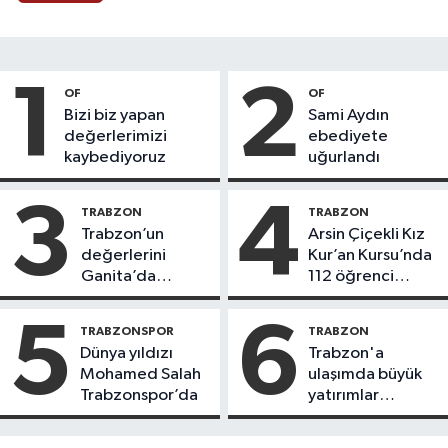
1
2
OF
OF
Bizi biz yapan
Sami Aydın
değerlerimizi
ebediyete
kaybediyoruz
uğurlandı
3
4
TRABZON
TRABZON
Trabzon’un
Arsin Çiçekli Kız
değerlerini
Kur’an Kursu’nda
Ganita’da
112 öğrenci
yaşatıyoruz
icazet aldı
5
6
TRABZONSPOR
TRABZON
Dünya yıldızı
Trabzon'a
Mohamed Salah
ulaşımda büyük
Trabzonspor’da
yatırımlar
yapılıyor