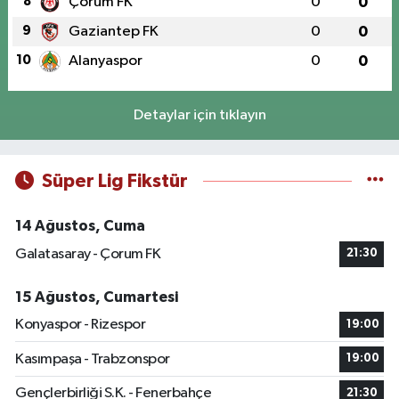
8
Çorum FK
0
0
9
Gaziantep FK
0
0
10
Alanyaspor
0
0
Detaylar için tıklayın
Süper Lig Fikstür
14 Ağustos, Cuma
Galatasaray - Çorum FK
21:30
15 Ağustos, Cumartesi
Konyaspor - Rizespor
19:00
Kasımpaşa - Trabzonspor
19:00
Gençlerbirliği S.K. - Fenerbahçe
21:30