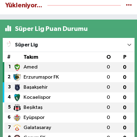
Yükleniyor...
Süper Lig Puan Durumu
Süper Lig
#
Takım
O
P
1
Amed
0
0
2
Erzurumspor FK
0
0
3
Başakşehir
0
0
4
Kocaelispor
0
0
5
Beşiktaş
0
0
6
Eyüpspor
0
0
7
Galatasaray
0
0