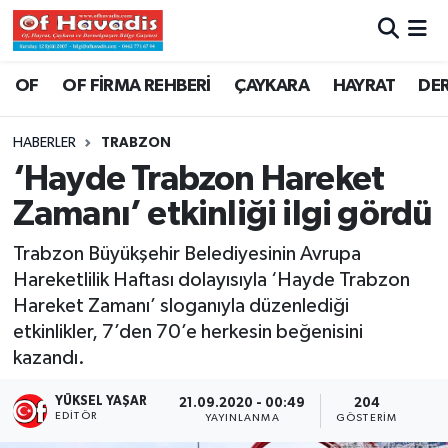
Trabzon Nöbetçi Eczaneler
OF
OF FİRMA REHBERİ
ÇAYKARA
HAYRAT
DE
Trabzon Hava Durumu
HABERLER
TRABZON
‘Hayde Trabzon Hareket
Trabzon Namaz Vakitleri
Zamanı’ etkinliği ilgi gördü
Trabzon Trafik Yoğunluk Haritası
Trabzon Büyükşehir Belediyesinin Avrupa
Hareketlilik Haftası dolayısıyla ‘Hayde Trabzon
Süper Lig Puan Durumu ve Fikstür
Hareket Zamanı’ sloganıyla düzenlediği
etkinlikler, 7’den 70’e herkesin beğenisini
Tüm Manşetler
kazandı.
Son Dakika Haberleri
YÜKSEL YAŞAR
21.09.2020 - 00:49
204
EDITÖR
YAYINLANMA
GÖSTERIM
Haber Arşivi