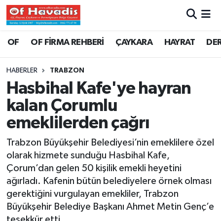
Trabzon Nöbetçi Eczaneler
OF
OF FİRMA REHBERİ
ÇAYKARA
HAYRAT
DE
Trabzon Hava Durumu
HABERLER
TRABZON
Hasbihal Kafe'ye hayran
Trabzon Namaz Vakitleri
kalan Çorumlu
Trabzon Trafik Yoğunluk Haritası
emeklilerden çağrı
Süper Lig Puan Durumu ve Fikstür
Trabzon Büyükşehir Belediyesi’nin emeklilere özel
olarak hizmete sunduğu Hasbihal Kafe,
Tüm Manşetler
Çorum’dan gelen 50 kişilik emekli heyetini
ağırladı. Kafenin bütün belediyelere örnek olması
Son Dakika Haberleri
gerektiğini vurgulayan emekliler, Trabzon
Büyükşehir Belediye Başkanı Ahmet Metin Genç’e
Haber Arşivi
teşekkür etti.