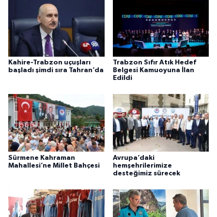
Kahire-Trabzon uçuşları
Trabzon Sıfır Atık Hedef
başladı şimdi sıra Tahran’da
Belgesi Kamuoyuna İlan
Edildi
Sürmene Kahraman
Avrupa’daki
Mahallesi’ne Millet Bahçesi
hemşehrilerimize
desteğimiz sürecek