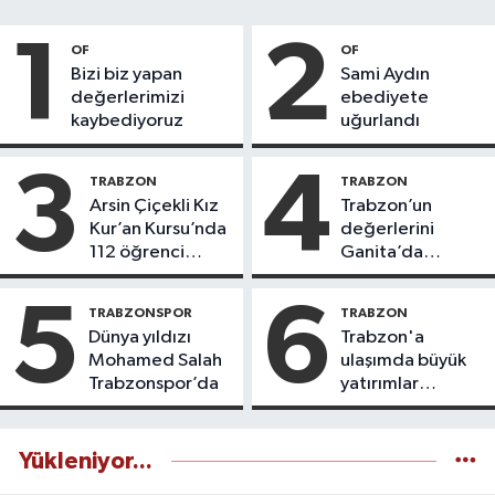
1
2
OF
OF
Bizi biz yapan
Sami Aydın
değerlerimizi
ebediyete
kaybediyoruz
uğurlandı
3
4
TRABZON
TRABZON
Arsin Çiçekli Kız
Trabzon’un
Kur’an Kursu’nda
değerlerini
112 öğrenci
Ganita’da
icazet aldı
yaşatıyoruz
5
6
TRABZONSPOR
TRABZON
Dünya yıldızı
Trabzon'a
Mohamed Salah
ulaşımda büyük
Trabzonspor’da
yatırımlar
yapılıyor
Yükleniyor...