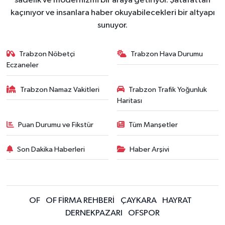
sadelik ve modernizmi bir araya getiriyor. Şatafattan
kaçınıyor ve insanlara haber okuyabilecekleri bir altyapı
sunuyor.
Trabzon Nöbetçi
Trabzon Hava Durumu
Eczaneler
Trabzon Namaz Vakitleri
Trabzon Trafik Yoğunluk
Haritası
Puan Durumu ve Fikstür
Tüm Manşetler
Son Dakika Haberleri
Haber Arşivi
OF
OF FİRMA REHBERİ
ÇAYKARA
HAYRAT
DERNEKPAZARI
OFSPOR