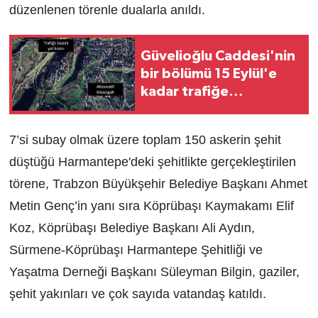
düzenlenen törenle dualarla anıldı.
Güvelioğlu Caddesi'nin
bir bölümü 15 Eylül'e
kadar trafiğe
kapatılacak
7’si subay olmak üzere toplam 150 askerin şehit
düştüğü Harmantepe'deki şehitlikte gerçekleştirilen
törene, Trabzon Büyükşehir Belediye Başkanı Ahmet
Metin Genç’in yanı sıra Köprübaşı Kaymakamı Elif
Koz, Köprübaşı Belediye Başkanı Ali Aydın,
Sürmene-Köprübaşı Harmantepe Şehitliği ve
Yaşatma Derneği Başkanı Süleyman Bilgin, gaziler,
şehit yakınları ve çok sayıda vatandaş katıldı.