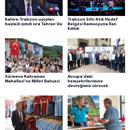
Kahire-Trabzon uçuşları
Trabzon Sıfır Atık Hedef
başladı şimdi sıra Tahran’da
Belgesi Kamuoyuna İlan
Edildi
Sürmene Kahraman
Avrupa’daki
Mahallesi’ne Millet Bahçesi
hemşehrilerimize
desteğimiz sürecek