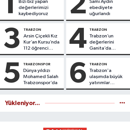
1
2
Bizi biz yapan
Sami Aydın
değerlerimizi
ebediyete
kaybediyoruz
uğurlandı
3
4
TRABZON
TRABZON
Arsin Çiçekli Kız
Trabzon’un
Kur’an Kursu’nda
değerlerini
112 öğrenci
Ganita’da
icazet aldı
yaşatıyoruz
5
6
TRABZONSPOR
TRABZON
Dünya yıldızı
Trabzon'a
Mohamed Salah
ulaşımda büyük
Trabzonspor’da
yatırımlar
yapılıyor
Yükleniyor...