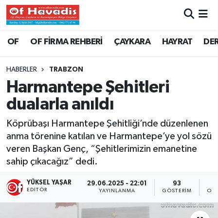
Trabzon Nöbetçi Eczaneler
OF
OF FİRMA REHBERİ
ÇAYKARA
HAYRAT
DE
Trabzon Hava Durumu
HABERLER
TRABZON
Harmantepe Şehitleri
Trabzon Namaz Vakitleri
dualarla anıldı
Trabzon Trafik Yoğunluk Haritası
Köprübaşı Harmantepe Şehitliği’nde düzenlenen
anma törenine katılan ve Harmantepe’ye yol sözü
Süper Lig Puan Durumu ve Fikstür
veren Başkan Genç, “Şehitlerimizin emanetine
sahip çıkacağız” dedi.
Tüm Manşetler
YÜKSEL YAŞAR
29.06.2025 - 22:01
93
Son Dakika Haberleri
EDITÖR
YAYINLANMA
GÖSTERIM
OKU
Haber Arşivi