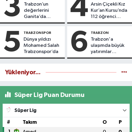
3
4
Trabzon’un
Arsin Çiçekli Kız
değerlerini
Kur’an Kursu’nda
Ganita’da
112 öğrenci
yaşatıyoruz
icazet aldı
5
6
TRABZONSPOR
TRABZON
Dünya yıldızı
Trabzon'a
Mohamed Salah
ulaşımda büyük
Trabzonspor’da
yatırımlar
yapılıyor
Yükleniyor...
Süper Lig Puan Durumu
Süper Lig
#
Takım
O
P
1
Amed
0
0