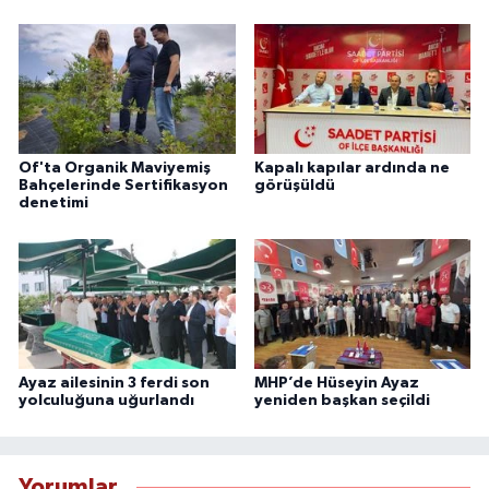
Of'ta Organik Maviyemiş
Kapalı kapılar ardında ne
Bahçelerinde Sertifikasyon
görüşüldü
denetimi
Ayaz ailesinin 3 ferdi son
MHP’de Hüseyin Ayaz
yolculuğuna uğurlandı
yeniden başkan seçildi
Yorumlar