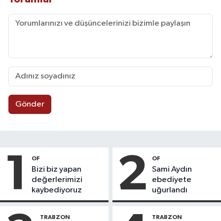
Gönder
1
2
OF
OF
Bizi biz yapan
Sami Aydın
değerlerimizi
ebediyete
kaybediyoruz
uğurlandı
TRABZON
TRABZON