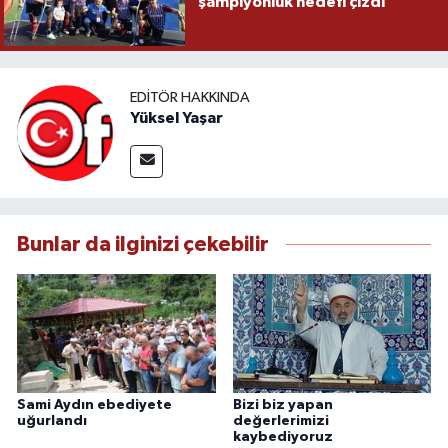
şampiyonluk hedefi çizdi
EDITÖR HAKKINDA
Yüksel Yaşar
Bunlar da ilginizi çekebilir
Sami Aydın ebediyete
Bizi biz yapan
uğurlandı
değerlerimizi
kaybediyoruz