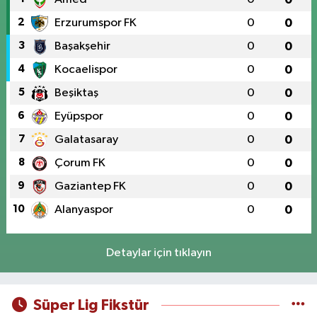
2
Erzurumspor FK
0
0
3
Başakşehir
0
0
4
Kocaelispor
0
0
5
Beşiktaş
0
0
6
Eyüpspor
0
0
7
Galatasaray
0
0
8
Çorum FK
0
0
9
Gaziantep FK
0
0
10
Alanyaspor
0
0
Detaylar için tıklayın
Süper Lig Fikstür