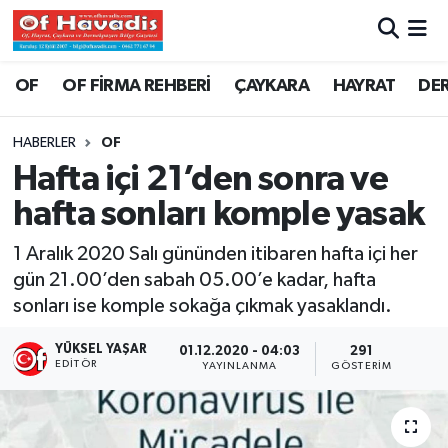
Trabzon Nöbetçi Eczaneler
OF
OF FİRMA REHBERİ
ÇAYKARA
HAYRAT
DE
Trabzon Hava Durumu
HABERLER
OF
Hafta içi 21’den sonra ve
Trabzon Namaz Vakitleri
hafta sonları komple yasak
Trabzon Trafik Yoğunluk Haritası
1 Aralık 2020 Salı gününden itibaren hafta içi her
gün 21.00’den sabah 05.00’e kadar, hafta
Süper Lig Puan Durumu ve Fikstür
sonları ise komple sokağa çıkmak yasaklandı.
Tüm Manşetler
YÜKSEL YAŞAR
01.12.2020 - 04:03
291
EDITÖR
YAYINLANMA
GÖSTERIM
Son Dakika Haberleri
Haber Arşivi