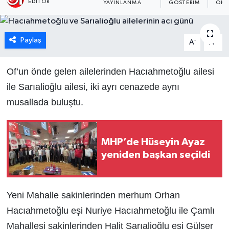
EDITÖR
YAYINLANMA
GÖSTERIM
OKU
Paylaş
-
+
A
A
Of’un önde gelen ailelerinden Hacıahmetoğlu ailesi
ile Sarıalioğlu ailesi, iki ayrı cenazede aynı
musallada buluştu.
MHP’de Hüseyin Ayaz
yeniden başkan seçildi
Yeni Mahalle sakinlerinden merhum Orhan
Hacıahmetoğlu eşi Nuriye Hacıahmetoğlu ile Çamlı
Mahallesi sakinlerinden Halit Sarıalioğlu eşi Gülser