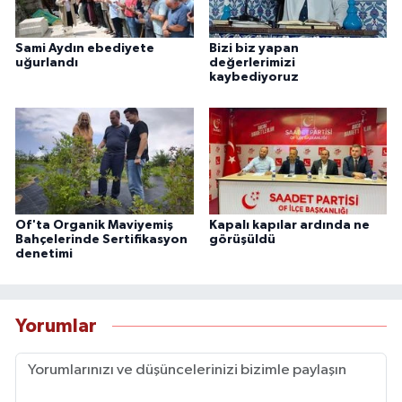
Sami Aydın ebediyete
Bizi biz yapan
uğurlandı
değerlerimizi
kaybediyoruz
Of'ta Organik Maviyemiş
Kapalı kapılar ardında ne
Bahçelerinde Sertifikasyon
görüşüldü
denetimi
Yorumlar