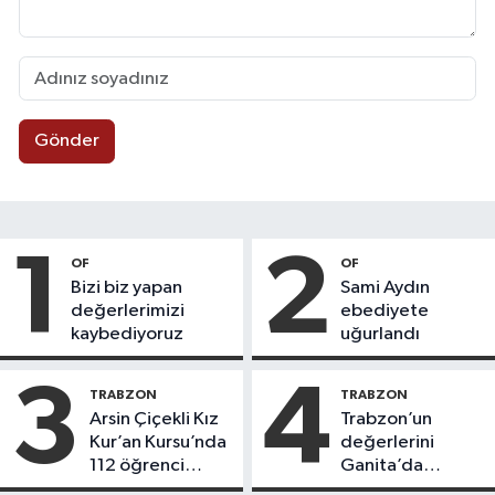
Gönder
1
2
OF
OF
Bizi biz yapan
Sami Aydın
değerlerimizi
ebediyete
kaybediyoruz
uğurlandı
3
4
TRABZON
TRABZON
Arsin Çiçekli Kız
Trabzon’un
Kur’an Kursu’nda
değerlerini
112 öğrenci
Ganita’da
icazet aldı
yaşatıyoruz