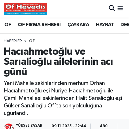
Trabzon Nöbetçi Eczaneler
OF
OF FİRMA REHBERİ
ÇAYKARA
HAYRAT
DE
Trabzon Hava Durumu
HABERLER
OF
Hacıahmetoğlu ve
Trabzon Namaz Vakitleri
Sarıalioğlu ailelerinin acı
Trabzon Trafik Yoğunluk Haritası
günü
Süper Lig Puan Durumu ve Fikstür
Yeni Mahalle sakinlerinden merhum Orhan
Hacıahmetoğlu eşi Nuriye Hacıahmetoğlu ile
Tüm Manşetler
Çamlı Mahallesi sakinlerinden Halit Sarıalioğlu eşi
Gülser Sarıalioğlu Of’ta son yolculuğuna
Son Dakika Haberleri
uğurlandı.
Haber Arşivi
YÜKSEL YAŞAR
09.11.2025 - 22:44
480