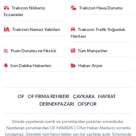
Trabzon Nöbetçi
Trabzon Hava Durumu
Eczaneler
Trabzon Namaz Vakitleri
Trabzon Trafik Yoğunluk
Haritası
Puan Durumu ve Fikstür
Tüm Manşetler
Son Dakika Haberleri
Haber Arşivi
OF
OF FİRMA REHBERİ
ÇAYKARA
HAYRAT
DERNEKPAZARI
OFSPOR
Sitede yayınlanan içerik ve yorumlardan yazarları sorumludur.
Yayınlanan yorumlardan OF HAVADİS | Ofun Haber Merkezi sorumlu
tutulamaz. Sitedeki tüm harici linkler ayrı bir sayfada açılır. Sitemizde