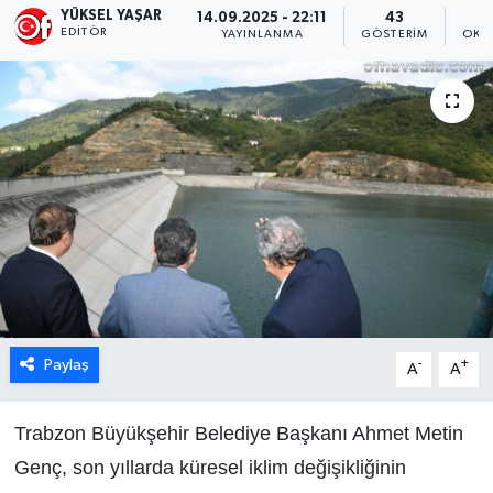
YÜKSEL YAŞAR
14.09.2025 - 22:11
43
EDITÖR
YAYINLANMA
GÖSTERIM
OKU
Paylaş
-
+
A
A
Trabzon Büyükşehir Belediye Başkanı Ahmet Metin
Genç, son yıllarda küresel iklim değişikliğinin