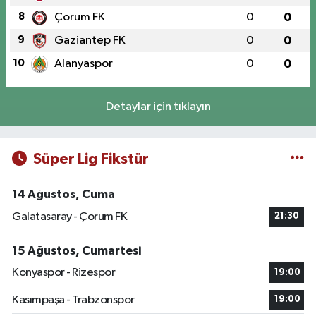
8
Çorum FK
0
0
9
Gaziantep FK
0
0
10
Alanyaspor
0
0
Detaylar için tıklayın
Süper Lig Fikstür
14 Ağustos, Cuma
Galatasaray - Çorum FK
21:30
15 Ağustos, Cumartesi
Konyaspor - Rizespor
19:00
Kasımpaşa - Trabzonspor
19:00