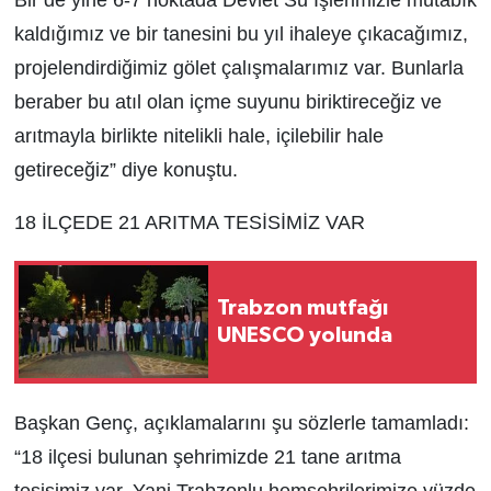
kaldığımız ve bir tanesini bu yıl ihaleye çıkacağımız,
projelendirdiğimiz gölet çalışmalarımız var. Bunlarla
beraber bu atıl olan içme suyunu biriktireceğiz ve
arıtmayla birlikte nitelikli hale, içilebilir hale
getireceğiz” diye konuştu.
18 İLÇEDE 21 ARITMA TESİSİMİZ VAR
Trabzon mutfağı
UNESCO yolunda
Başkan Genç, açıklamalarını şu sözlerle tamamladı:
“18 ilçesi bulunan şehrimizde 21 tane arıtma
tesisimiz var. Yani Trabzonlu hemşehrilerimize yüzde