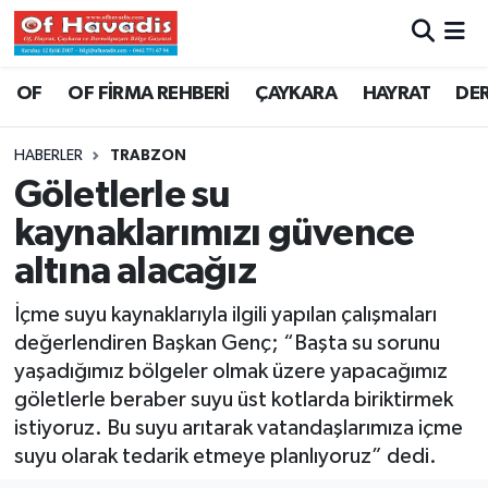
Trabzon Nöbetçi Eczaneler
OF
OF FİRMA REHBERİ
ÇAYKARA
HAYRAT
DE
Trabzon Hava Durumu
HABERLER
TRABZON
Göletlerle su
Trabzon Namaz Vakitleri
kaynaklarımızı güvence
Trabzon Trafik Yoğunluk Haritası
altına alacağız
Süper Lig Puan Durumu ve Fikstür
İçme suyu kaynaklarıyla ilgili yapılan çalışmaları
değerlendiren Başkan Genç; “Başta su sorunu
Tüm Manşetler
yaşadığımız bölgeler olmak üzere yapacağımız
göletlerle beraber suyu üst kotlarda biriktirmek
Son Dakika Haberleri
istiyoruz. Bu suyu arıtarak vatandaşlarımıza içme
suyu olarak tedarik etmeye planlıyoruz” dedi.
Haber Arşivi