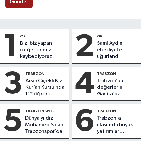
Gönder
1
2
OF
OF
Bizi biz yapan
Sami Aydın
değerlerimizi
ebediyete
kaybediyoruz
uğurlandı
3
4
TRABZON
TRABZON
Arsin Çiçekli Kız
Trabzon’un
Kur’an Kursu’nda
değerlerini
112 öğrenci
Ganita’da
icazet aldı
yaşatıyoruz
5
6
TRABZONSPOR
TRABZON
Dünya yıldızı
Trabzon'a
Mohamed Salah
ulaşımda büyük
Trabzonspor’da
yatırımlar
yapılıyor