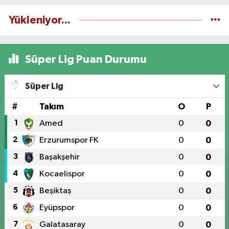
Yükleniyor...
Süper Lig Puan Durumu
Süper Lig
#
Takım
O
P
1
Amed
0
0
2
Erzurumspor FK
0
0
3
Başakşehir
0
0
4
Kocaelispor
0
0
5
Beşiktaş
0
0
6
Eyüpspor
0
0
7
Galatasaray
0
0