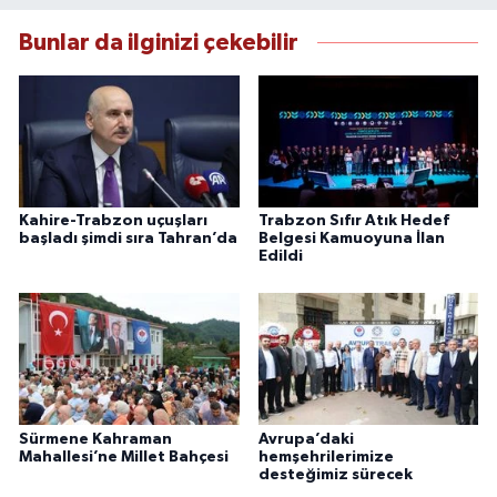
Bunlar da ilginizi çekebilir
Kahire-Trabzon uçuşları
Trabzon Sıfır Atık Hedef
başladı şimdi sıra Tahran’da
Belgesi Kamuoyuna İlan
Edildi
Sürmene Kahraman
Avrupa’daki
Mahallesi’ne Millet Bahçesi
hemşehrilerimize
desteğimiz sürecek