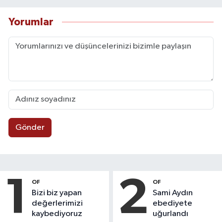
Yorumlar
Gönder
1
2
OF
OF
Bizi biz yapan
Sami Aydın
değerlerimizi
ebediyete
kaybediyoruz
uğurlandı