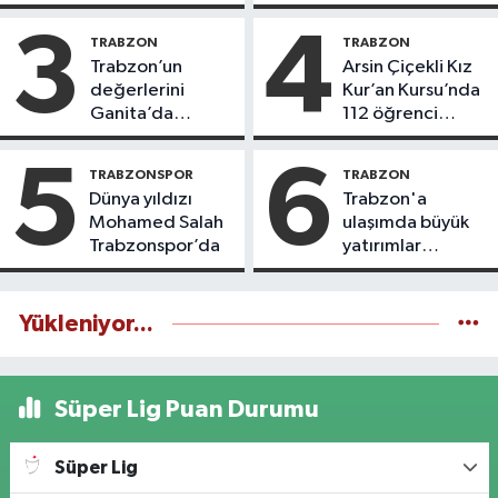
3
4
TRABZON
TRABZON
Trabzon’un
Arsin Çiçekli Kız
değerlerini
Kur’an Kursu’nda
Ganita’da
112 öğrenci
yaşatıyoruz
icazet aldı
5
6
TRABZONSPOR
TRABZON
Dünya yıldızı
Trabzon'a
Mohamed Salah
ulaşımda büyük
Trabzonspor’da
yatırımlar
yapılıyor
Yükleniyor...
Süper Lig Puan Durumu
Süper Lig