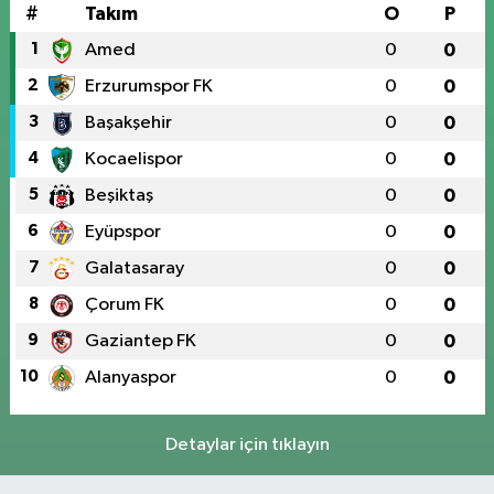
#
Takım
O
P
1
Amed
0
0
2
Erzurumspor FK
0
0
3
Başakşehir
0
0
4
Kocaelispor
0
0
5
Beşiktaş
0
0
6
Eyüpspor
0
0
7
Galatasaray
0
0
8
Çorum FK
0
0
9
Gaziantep FK
0
0
10
Alanyaspor
0
0
Detaylar için tıklayın