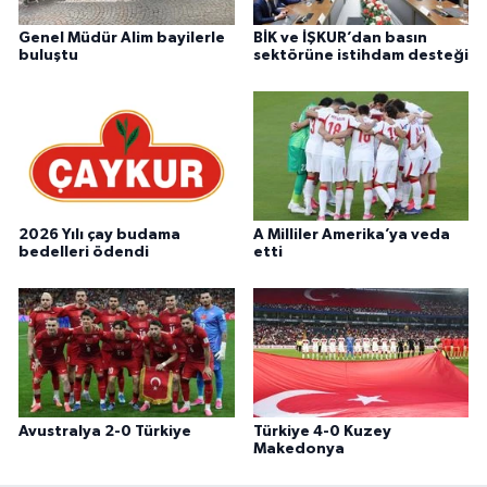
Genel Müdür Alim bayilerle
BİK ve İŞKUR’dan basın
buluştu
sektörüne istihdam desteği
2026 Yılı çay budama
A Milliler Amerika’ya veda
bedelleri ödendi
etti
Avustralya 2-0 Türkiye
Türkiye 4-0 Kuzey
Makedonya