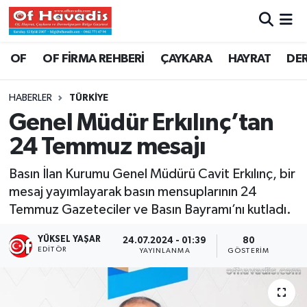
Trabzon Nöbetçi Eczaneler
OF
OF FİRMA REHBERİ
ÇAYKARA
HAYRAT
DE
Trabzon Hava Durumu
HABERLER
TÜRKİYE
Genel Müdür Erkılınç’tan
Trabzon Namaz Vakitleri
24 Temmuz mesajı
Trabzon Trafik Yoğunluk Haritası
Basın İlan Kurumu Genel Müdürü Cavit Erkılınç, bir
mesaj yayımlayarak basın mensuplarının 24
Süper Lig Puan Durumu ve Fikstür
Temmuz Gazeteciler ve Basın Bayramı’nı kutladı.
Tüm Manşetler
YÜKSEL YAŞAR
24.07.2024 - 01:39
80
EDITÖR
YAYINLANMA
GÖSTERIM
Son Dakika Haberleri
Haber Arşivi