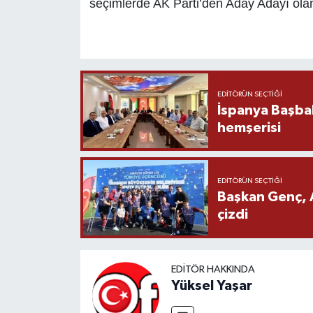
seçimlerde AK Parti’den Aday Adayı olan
EDITÖRÜN SEÇTIĞI
İspanya Başba
hemşerisi
EDITÖRÜN SEÇTIĞI
Başkan Genç, 
çizdi
EDITÖR HAKKINDA
Yüksel Yaşar