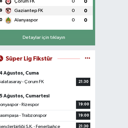
8
Çorum FK
0
0
9
Gaziantep FK
0
0
0
Alanyaspor
0
0
Detaylar için tıklayın
Süper Lig Fikstür
4 Ağustos, Cuma
alatasaray - Çorum FK
21:30
5 Ağustos, Cumartesi
onyaspor - Rizespor
19:00
asımpaşa - Trabzonspor
19:00
ençlerbirliği S.K. - Fenerbahçe
21:30