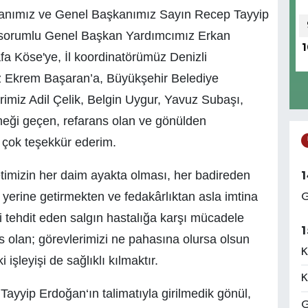
kanımız ve Genel Başkanımız Sayın Recep Tayyip
 sorumlu Genel Başkan Yardımcımız Erkan
1
 Köse'ye, İl koordinatörümüz Denizli
mız Ekrem Başaran’a, Büyükşehir Belediye
rimiz Adil Çelik, Belgin Uygur, Yavuz Subaşı,
eği geçen, refarans olan ve gönülden
 çok teşekkür ederim.
letimizin her daim ayakta olması, her badireden
1
 yerine getirmekten ve fedakârlıktan asla imtina
G
i tehdit eden salgın hastalığa karşı mücadele
1
s olan; görevlerimizi ne pahasına olursa olsun
K
 işleyişi de sağlıklı kılmaktır.
K
yyip Erdoğan‘ın talimatıyla girilmedik gönül,
G