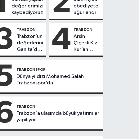
1
2
değerlerimizi
ebediyete
kaybediyoruz
uğurlandı
3
4
TRABZON
TRABZON
Trabzon’un
Arsin
değerlerini
Çiçekli Kız
Ganita’da
Kur’an
yaşatıyoruz
Kursu’nda
112 öğrenci
5
icazet aldı
TRABZONSPOR
Dünya yıldızı Mohamed Salah
Trabzonspor’da
6
TRABZON
Trabzon'a ulaşımda büyük yatırımlar
yapılıyor