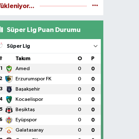
ükleniyor...
Süper Lig Puan Durumu
Süper Lig
#
Takım
O
P
1
Amed
0
0
2
Erzurumspor FK
0
0
3
Başakşehir
0
0
4
Kocaelispor
0
0
5
Beşiktaş
0
0
6
Eyüpspor
0
0
7
Galatasaray
0
0