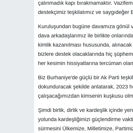
çalınmadık kapı bırakmamaktır. Vazifemi
destekçimiz teşkilatımız ve saygıdeğer Bu
Kuruluşundan bugüne davamıza gönül ver
dava arkadaşlarımız ile birlikte onlarınd
kimlik kazanılması hususunda, alınacak o
bizlere destek olacaklarında hiç şüphem 
her kesimin hissiyatlarına tercüman ola
Biz Burhaniye'de güçlü bir Ak Parti teşkil
dokunduracak şekilde anlatarak, 2023 h
çalışacağımızdan kimsenin kuşkusu olm
Şimdi birlik, dirlik ve kardeşlik içinde y
yolunda kardeşliğimizi güçlendirme vaktidi
sürmesini Ülkemize, Milletimize, Partim