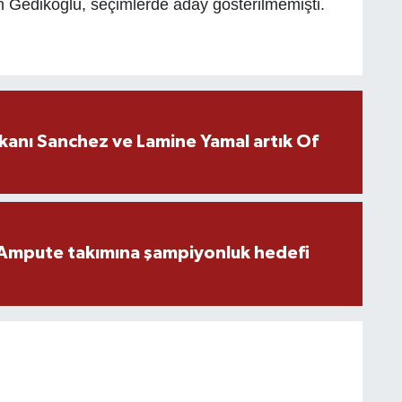
 Gedikoğlu, seçimlerde aday gösterilmemişti.
kanı Sanchez ve Lamine Yamal artık Of
Ampute takımına şampiyonluk hedefi