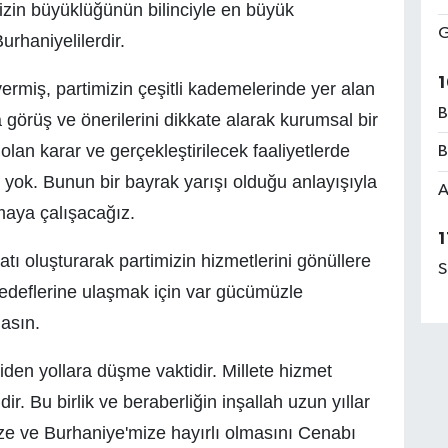
zin büyüklüğünün bilinciyle en büyük
G
rhaniyelilerdir.
1
miş, partimizin çeşitli kademelerinde yer alan
B
a görüş ve önerilerini dikkate alarak kurumsal bir
lan karar ve gerçekleştirilecek faaliyetlerde
B
yok. Bunun bir bayrak yarışı olduğu anlayışıyla
A
maya çalışacağız.
1
atı oluşturarak partimizin hizmetlerini gönüllere
S
edeflerine ulaşmak için var gücümüzle
asın.
eniden yollara düşme vaktidir. Millete hizmet
r. Bu birlik ve beraberliğin inşallah uzun yıllar
ize ve Burhaniye'mize hayırlı olmasını Cenabı