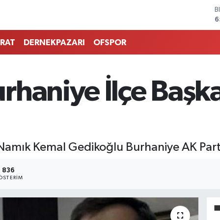
6
D
4
E
5
RAT
DERNEKPAZARI
OFSPOR
S
6
G
6
rhaniye İlçe Başka
B
1
Namık Kemal Gedikoğlu Burhaniye AK Parti 
836
ÖSTERIM