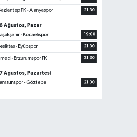
aziantep FK - Alanyaspor
21:30
6 Ağustos, Pazar
aşakşehir - Kocaelispor
19:00
eşiktaş - Eyüpspor
21:30
med - Erzurumspor FK
21:30
7 Ağustos, Pazartesi
amsunspor - Göztepe
21:30