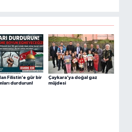
an Filistin’e gür bir
Çaykara’ya doğal gaz
mları durdurun!
müjdesi