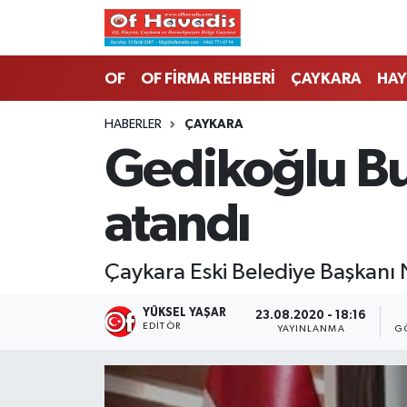
Trabzon Nöbetçi Eczaneler
OF
OF FİRMA REHBERİ
ÇAYKARA
HAY
Trabzon Hava Durumu
HABERLER
ÇAYKARA
Gedikoğlu Bu
Trabzon Namaz Vakitleri
atandı
Trabzon Trafik Yoğunluk Haritası
Süper Lig Puan Durumu ve Fikstür
Çaykara Eski Belediye Başkanı 
Tüm Manşetler
YÜKSEL YAŞAR
23.08.2020 - 18:16
EDITÖR
YAYINLANMA
G
Son Dakika Haberleri
Haber Arşivi