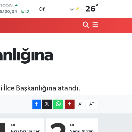
5.130,04
%1.2
°
OLAR
26
Of
7,7106
%0.17
URO
5,1652
%0.27
TERLİN
4,4046
%0.35
RAM ALTIN
618.49
%2.12
nlığına
İST100
3.773
%-19
İlçe Başkanlığına atandı.
-
+
A
A
OF
OF
Bizi biz yapan
Sami Aydın