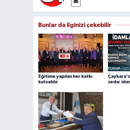
Bunlar da ilginizi çekebilir
Eğitime yapılan her katkı
​Çaykara’d
kutsaldır
seda: ida