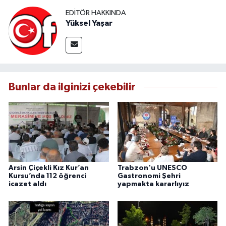
EDITÖR HAKKINDA
Yüksel Yaşar
Bunlar da ilginizi çekebilir
Arsin Çiçekli Kız Kur’an
Trabzon'u UNESCO
Kursu’nda 112 öğrenci
Gastronomi Şehri
icazet aldı
yapmakta kararlıyız