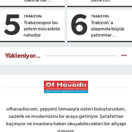
Ganita’da
denetim
yaşatıyoruz
5
6
TRABZON
TRABZON
Trabzonspor bu
Trabzon'a
şehrin mücadele
ulaşımda büyük
ruhudur
yatırımlar
yapılıyor
Yükleniyor...
ofhavadiscom, yepyeni temasıyla sizleri buluştururken,
sadelik ve modernizmi bir araya getiriyor. Şatafattan
kaçınıyor ve insanlara haber okuyabilecekleri bir altyapı
sunuyor.