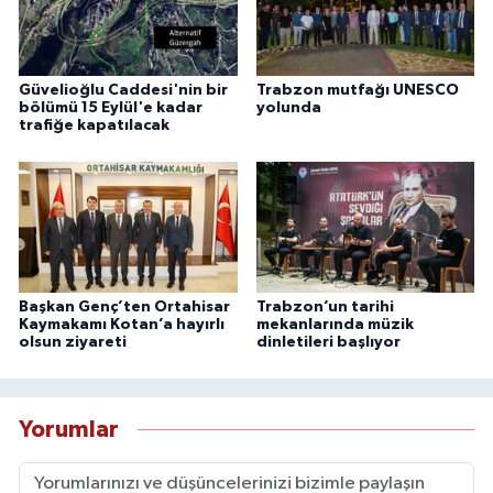
Güvelioğlu Caddesi'nin bir
Trabzon mutfağı UNESCO
bölümü 15 Eylül'e kadar
yolunda
trafiğe kapatılacak
Başkan Genç’ten Ortahisar
Trabzon’un tarihi
Kaymakamı Kotan’a hayırlı
mekanlarında müzik
olsun ziyareti
dinletileri başlıyor
Yorumlar