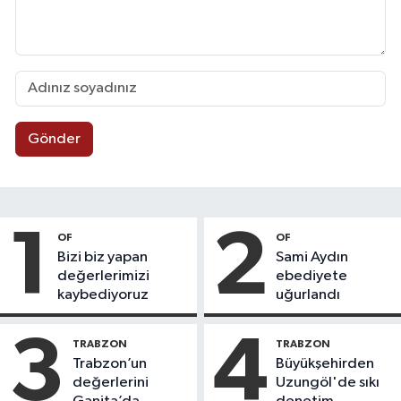
Gönder
1
2
OF
OF
Bizi biz yapan
Sami Aydın
değerlerimizi
ebediyete
kaybediyoruz
uğurlandı
3
4
TRABZON
TRABZON
Trabzon’un
Büyükşehirden
değerlerini
Uzungöl'de sıkı