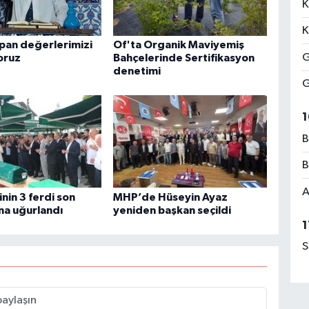
K
K
apan değerlerimizi
Of'ta Organik Maviyemiş
G
oruz
Bahçelerinde Sertifikasyon
denetimi
G
1
B
B
A
inin 3 ferdi son
MHP’de Hüseyin Ayaz
na uğurlandı
yeniden başkan seçildi
1
S