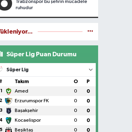
6
Trabzonspor bu şehrin mücadele
ruhudur
ükleniyor...
Süper Lig Puan Durumu
Süper Lig
#
Takım
O
P
1
Amed
0
0
2
Erzurumspor FK
0
0
3
Başakşehir
0
0
4
Kocaelispor
0
0
5
Beşiktaş
0
0