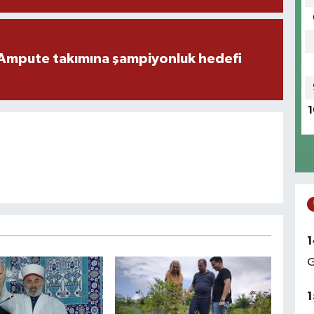
Ampute takımına şampiyonluk hedefi
1
1
G
1