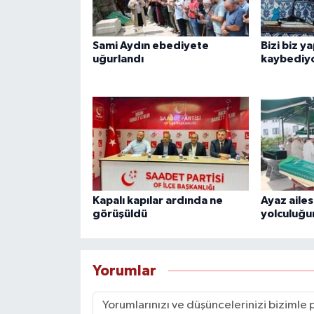
Sami Aydın ebediyete
Bizi biz y
uğurlandı
kaybediy
Kapalı kapılar ardında ne
Ayaz ailes
görüşüldü
yolculuğu
Yorumlar