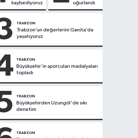
kaybediyoruz
uğurlandı
3
TRABZON
Trabzon’un değerlerini Ganita’da
yaşatıyoruz
4
TRABZON
Büyükşehir’in sporcuları madalyaları
topladı
5
TRABZON
Büyükşehirden Uzungöl'de sıkı
denetim
TRABZON