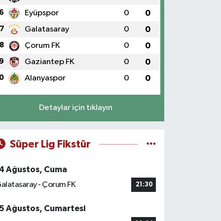
6
Eyüpspor
0
0
7
Galatasaray
0
0
8
Çorum FK
0
0
9
Gaziantep FK
0
0
0
Alanyaspor
0
0
Detaylar için tıklayın
Süper Lig Fikstür
4 Ağustos, Cuma
alatasaray - Çorum FK
21:30
5 Ağustos, Cumartesi