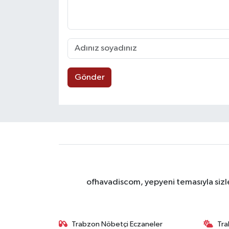
Gönder
ofhavadiscom, yepyeni temasıyla sizle
Trabzon Nöbetçi Eczaneler
Tra