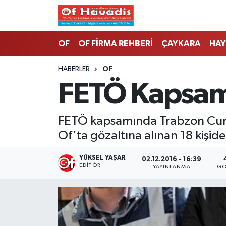
Trabzon Nöbetçi Eczaneler
OF
OF FİRMA REHBERİ
ÇAYKARA
HAY
Trabzon Hava Durumu
HABERLER
OF
FETÖ Kapsamın
Trabzon Namaz Vakitleri
Trabzon Trafik Yoğunluk Haritası
FETÖ kapsamında Trabzon Cumh
Of’ta gözaltına alınan 18 kişide
Süper Lig Puan Durumu ve Fikstür
YÜKSEL YAŞAR
02.12.2016 - 16:39
Tüm Manşetler
EDITÖR
YAYINLANMA
GÖ
Son Dakika Haberleri
Haber Arşivi