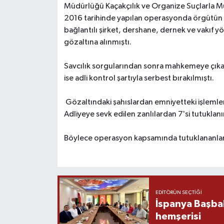
Müdürlüğü Kaçakçılık ve Organize Suçlarla M
2016 tarihinde yapılan operasyonda örgütün Of
bağlantılı şirket, dershane, dernek ve vakıf yö
gözaltına alınmıştı.
Savcılık sorgularından sonra mahkemeye çıkar
ise adli kontrol şartıyla serbest bırakılmıştı.
Gözaltındaki şahıslardan emniyetteki işlemleri
Adliyeye sevk edilen zanlılardan 7'si tutuklanır
Böylece operasyon kapsamında tutuklananların
EDITÖRÜN SEÇTIĞI
İspanya Başba
hemşerisi