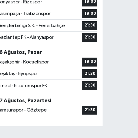
onyaspor - Rizespor
19:00
asımpaşa - Trabzonspor
19:00
ençlerbirliği S.K. - Fenerbahçe
21:30
aziantep FK - Alanyaspor
21:30
6 Ağustos, Pazar
aşakşehir - Kocaelispor
19:00
eşiktaş - Eyüpspor
21:30
med - Erzurumspor FK
21:30
7 Ağustos, Pazartesi
amsunspor - Göztepe
21:30