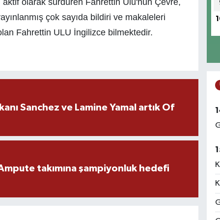
 aktif olarak sürdüren Fahrettin Ulu'nun Çevre,
yayınlanmış çok sayıda bildiri ve makaleleri
1
lan Fahrettin ULU İngilizce bilmektedir.
kanı Sanchez ve Lamine Yamal artık Of
1
G
1
K
Ampute takımına şampiyonluk hedefi
K
G