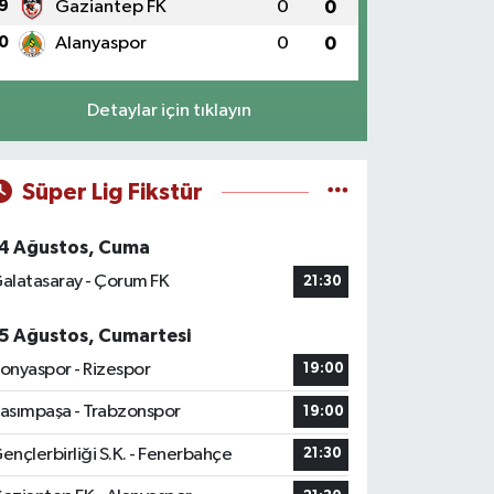
9
Gaziantep FK
0
0
0
Alanyaspor
0
0
Detaylar için tıklayın
Süper Lig Fikstür
4 Ağustos, Cuma
alatasaray - Çorum FK
21:30
5 Ağustos, Cumartesi
onyaspor - Rizespor
19:00
asımpaşa - Trabzonspor
19:00
ençlerbirliği S.K. - Fenerbahçe
21:30