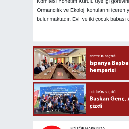
Komitesi Yönetim Kurulu üyeliği görevini
Ormancılık ve Ekoloji konularını içeren 
bulunmaktadır. Evli ve iki çocuk babası o
EDITÖRÜN SEÇTIĞI
İspanya Başba
hemşerisi
EDITÖRÜN SEÇTIĞI
Başkan Genç, 
çizdi
EDITÖR HAKKINDA