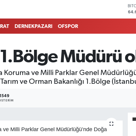
BIT
64.
DO
47,
RAT
DERNEKPAZARI
OFSPOR
EU
55,
STE
64,
u 1.Bölge Müdürü o
GRA
651
BİS
 Koruma ve Milli Parklar Genel Müdürlüğ
13.
 Tarım ve Orman Bakanlığı 1.Bölge (İstan
1549
STERIM
ve Milli Parklar Genel Müdürlüğü’nde Doğa