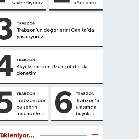
kaybediyoruz
uğurlandı
3
TRABZON
Trabzon’un değerlerini Ganita’da
yaşatıyoruz
4
TRABZON
Büyükşehirden Uzungöl'de sıkı
denetim
5
6
TRABZON
TRABZON
Trabzonspor
Trabzon'a
bu şehrin
ulaşımda
mücadele
büyük
ruhudur
yatırımlar
yapılıyor
ükleniyor...