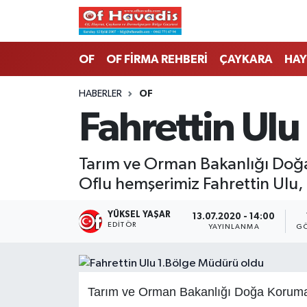
Trabzon Nöbetçi Eczaneler
OF
OF FİRMA REHBERİ
ÇAYKARA
HAY
Trabzon Hava Durumu
HABERLER
OF
Fahrettin Ul
Trabzon Namaz Vakitleri
Trabzon Trafik Yoğunluk Haritası
Tarım ve Orman Bakanlığı Doğa
Oflu hemşerimiz Fahrettin Ulu,
Süper Lig Puan Durumu ve Fikstür
YÜKSEL YAŞAR
13.07.2020 - 14:00
Tüm Manşetler
EDITÖR
YAYINLANMA
GÖ
Son Dakika Haberleri
Tarım ve Orman Bakanlığı Doğa Koruma 
Haber Arşivi