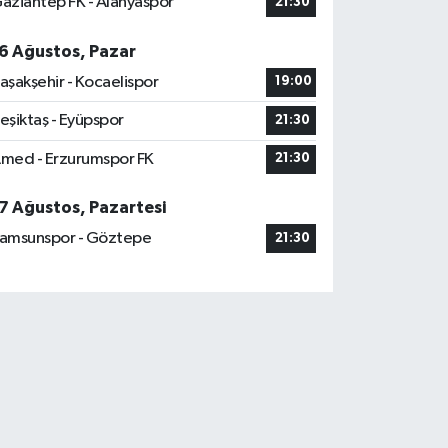
aziantep FK - Alanyaspor
21:30
6 Ağustos, Pazar
aşakşehir - Kocaelispor
19:00
eşiktaş - Eyüpspor
21:30
med - Erzurumspor FK
21:30
7 Ağustos, Pazartesi
amsunspor - Göztepe
21:30