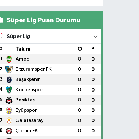
Süper Lig Puan Durumu
Süper Lig
#
Takım
O
P
1
Amed
0
0
2
Erzurumspor FK
0
0
3
Başakşehir
0
0
4
Kocaelispor
0
0
5
Beşiktaş
0
0
6
Eyüpspor
0
0
7
Galatasaray
0
0
8
Çorum FK
0
0