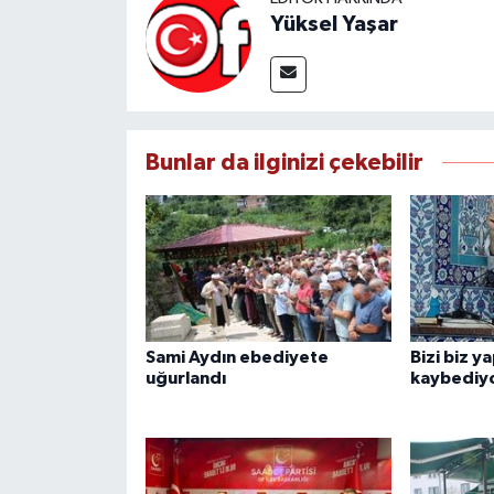
Yüksel Yaşar
Bunlar da ilginizi çekebilir
Sami Aydın ebediyete
Bizi biz y
uğurlandı
kaybediy