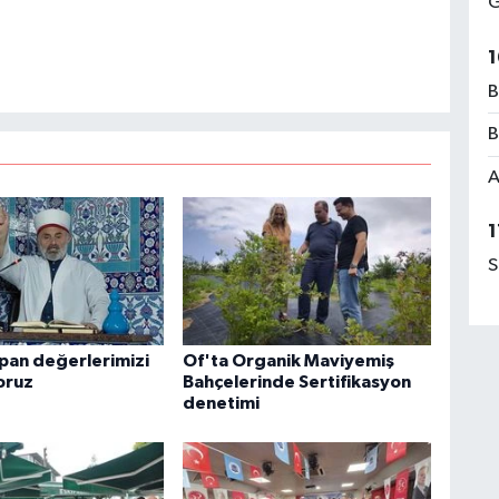
G
1
B
B
A
1
S
apan değerlerimizi
Of'ta Organik Maviyemiş
oruz
Bahçelerinde Sertifikasyon
denetimi