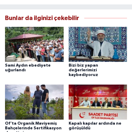
Bunlar da ilginizi çekebilir
Sami Aydın ebediyete
Bizi biz yapan
uğurlandı
değerlerimizi
kaybediyoruz
Of'ta Organik Maviyemiş
Kapalı kapılar ardında ne
Bahçelerinde Sertifikasyon
görüşüldü