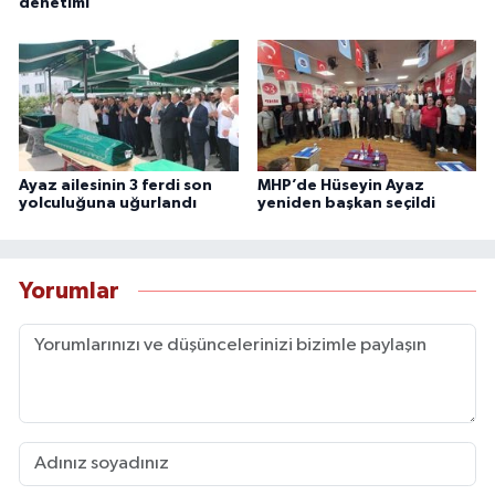
denetimi
Ayaz ailesinin 3 ferdi son
MHP’de Hüseyin Ayaz
yolculuğuna uğurlandı
yeniden başkan seçildi
Yorumlar