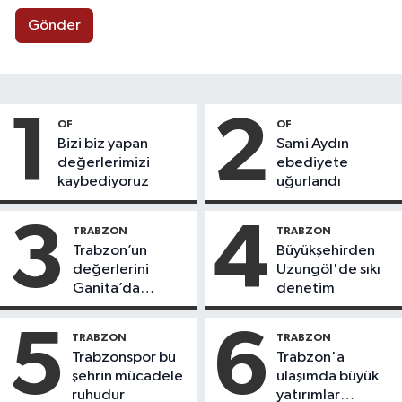
Gönder
1
2
OF
OF
Bizi biz yapan
Sami Aydın
değerlerimizi
ebediyete
kaybediyoruz
uğurlandı
3
4
TRABZON
TRABZON
Trabzon’un
Büyükşehirden
değerlerini
Uzungöl'de sıkı
Ganita’da
denetim
yaşatıyoruz
5
6
TRABZON
TRABZON
Trabzonspor bu
Trabzon'a
şehrin mücadele
ulaşımda büyük
ruhudur
yatırımlar