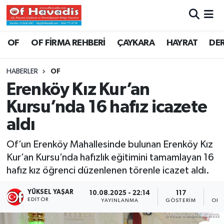
Trabzon Nöbetçi Eczaneler
OF
OF FİRMA REHBERİ
ÇAYKARA
HAYRAT
DE
Trabzon Hava Durumu
HABERLER
OF
Erenköy Kız Kur’an
Trabzon Namaz Vakitleri
Kursu’nda 16 hafız icazete
Trabzon Trafik Yoğunluk Haritası
aldı
Süper Lig Puan Durumu ve Fikstür
Of’un Erenköy Mahallesinde bulunan Erenköy Kız
Kur’an Kursu’nda hafızlık eğitimini tamamlayan 16
Tüm Manşetler
hafız kız öğrenci düzenlenen törenle icazet aldı.
Son Dakika Haberleri
YÜKSEL YAŞAR
10.08.2025 - 22:14
117
EDITÖR
YAYINLANMA
GÖSTERIM
OKU
Haber Arşivi