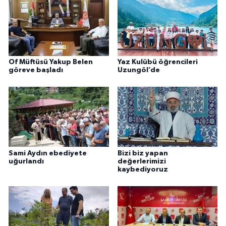
Of Müftüsü Yakup Belen
Yaz Kulübü öğrencileri
göreve başladı
Uzungöl’de
Sami Aydın ebediyete
Bizi biz yapan
uğurlandı
değerlerimizi
kaybediyoruz