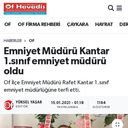
Trabzon Nöbetçi Eczaneler
OF
OF FİRMA REHBERİ
ÇAYKARA
HAYRAT
DE
Trabzon Hava Durumu
HABERLER
OF
Emniyet Müdürü Kantar
Trabzon Namaz Vakitleri
1.sınıf emniyet müdürü
Trabzon Trafik Yoğunluk Haritası
oldu
Süper Lig Puan Durumu ve Fikstür
Of İlçe Emniyet Müdürü Rafet Kantar 1.sınıf
emniyet müdürlüğüne terfi etti.
Tüm Manşetler
YÜKSEL YAŞAR
15.01.2021 - 01:18
1164
EDITÖR
YAYINLANMA
GÖSTERIM
Son Dakika Haberleri
Haber Arşivi