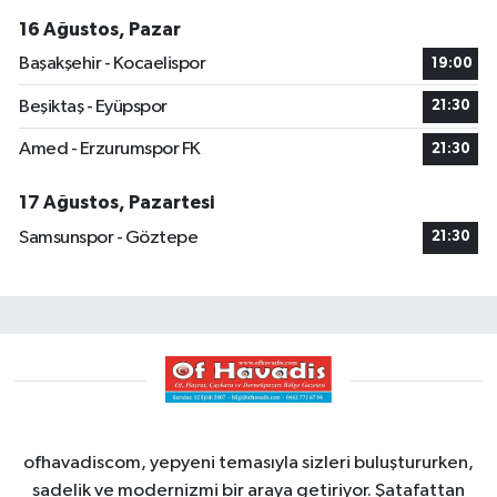
16 Ağustos, Pazar
Başakşehir - Kocaelispor
19:00
Beşiktaş - Eyüpspor
21:30
Amed - Erzurumspor FK
21:30
17 Ağustos, Pazartesi
Samsunspor - Göztepe
21:30
ofhavadiscom, yepyeni temasıyla sizleri buluştururken,
sadelik ve modernizmi bir araya getiriyor. Şatafattan