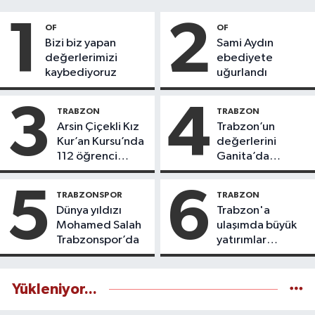
1
2
OF
OF
Bizi biz yapan
Sami Aydın
değerlerimizi
ebediyete
kaybediyoruz
uğurlandı
3
4
TRABZON
TRABZON
Arsin Çiçekli Kız
Trabzon’un
Kur’an Kursu’nda
değerlerini
112 öğrenci
Ganita’da
icazet aldı
yaşatıyoruz
5
6
TRABZONSPOR
TRABZON
Dünya yıldızı
Trabzon'a
Mohamed Salah
ulaşımda büyük
Trabzonspor’da
yatırımlar
yapılıyor
Yükleniyor...