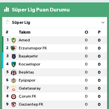
Süper Lig Puan Durumu
Süper Lig
#
Takım
O
P
1
Amed
0
0
2
Erzurumspor FK
0
0
3
Başakşehir
0
0
4
Kocaelispor
0
0
5
Beşiktaş
0
0
6
Eyüpspor
0
0
7
Galatasaray
0
0
8
Çorum FK
0
0
9
Gaziantep FK
0
0