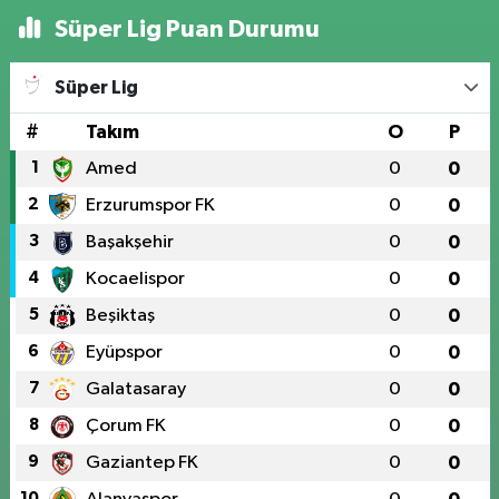
Süper Lig Puan Durumu
Süper Lig
#
Takım
O
P
1
Amed
0
0
2
Erzurumspor FK
0
0
3
Başakşehir
0
0
4
Kocaelispor
0
0
5
Beşiktaş
0
0
6
Eyüpspor
0
0
7
Galatasaray
0
0
8
Çorum FK
0
0
9
Gaziantep FK
0
0
10