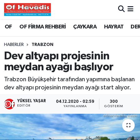
Trabzon Nöbetçi Eczaneler
OF
OF FİRMA REHBERİ
ÇAYKARA
HAYRAT
DE
Trabzon Hava Durumu
HABERLER
TRABZON
Dev altyapı projesinin
Trabzon Namaz Vakitleri
meydan ayağı başlıyor
Trabzon Trafik Yoğunluk Haritası
Trabzon Büyükşehir tarafından yapımına başlanan
dev altyapı projesinin meydan ayağı start alıyor.
Süper Lig Puan Durumu ve Fikstür
YÜKSEL YAŞAR
04.12.2020 - 02:59
300
Tüm Manşetler
EDITÖR
YAYINLANMA
GÖSTERIM
Son Dakika Haberleri
Haber Arşivi