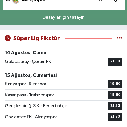
Alanyaspor
0
0
Detaylar için tıklayın
Süper Lig Fikstür
14 Ağustos, Cuma
Galatasaray - Çorum FK
21:30
15 Ağustos, Cumartesi
Konyaspor - Rizespor
19:00
Kasımpaşa - Trabzonspor
19:00
Gençlerbirliği S.K. - Fenerbahçe
21:30
Gaziantep FK - Alanyaspor
21:30