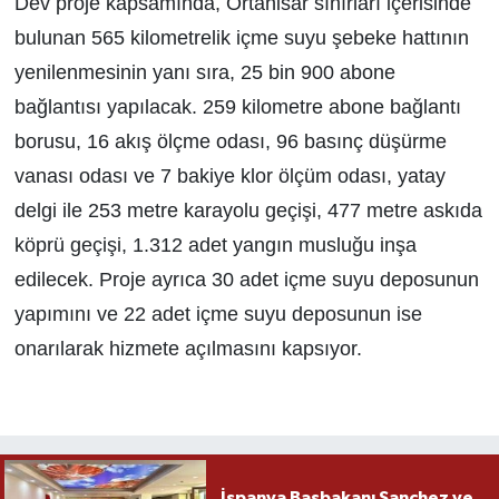
Dev proje kapsamında, Ortahisar sınırları içerisinde
bulunan 565 kilometrelik içme suyu şebeke hattının
yenilenmesinin yanı sıra, 25 bin 900 abone
bağlantısı yapılacak. 259 kilometre abone bağlantı
borusu, 16 akış ölçme odası, 96 basınç düşürme
vanası odası ve 7 bakiye klor ölçüm odası, yatay
delgi ile 253 metre karayolu geçişi, 477 metre askıda
köprü geçişi, 1.312 adet yangın musluğu inşa
edilecek. Proje ayrıca 30 adet içme suyu deposunun
yapımını ve 22 adet içme suyu deposunun ise
onarılarak hizmete açılmasını kapsıyor.
İspanya Başbakanı Sanchez ve