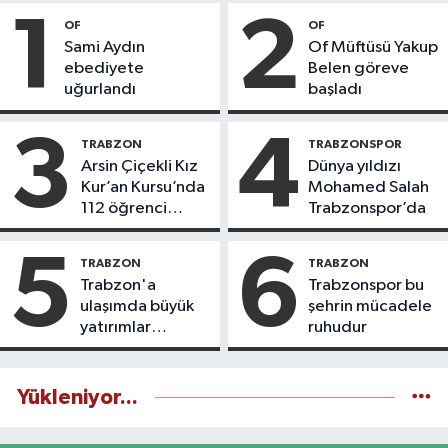
1
2
OF
OF
Sami Aydın
Of Müftüsü Yakup
ebediyete
Belen göreve
uğurlandı
başladı
3
4
TRABZON
TRABZONSPOR
Arsin Çiçekli Kız
Dünya yıldızı
Kur’an Kursu’nda
Mohamed Salah
112 öğrenci
Trabzonspor’da
icazet aldı
5
6
TRABZON
TRABZON
Trabzon'a
Trabzonspor bu
ulaşımda büyük
şehrin mücadele
yatırımlar
ruhudur
yapılıyor
Yükleniyor...