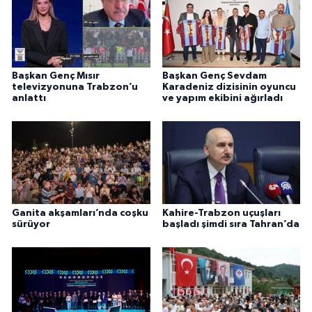
Başkan Genç Mısır
Başkan Genç Sevdam
televizyonuna Trabzon’u
Karadeniz dizisinin oyuncu
anlattı
ve yapım ekibini ağırladı
Ganita akşamları’nda coşku
Kahire-Trabzon uçuşları
sürüyor
başladı şimdi sıra Tahran’da