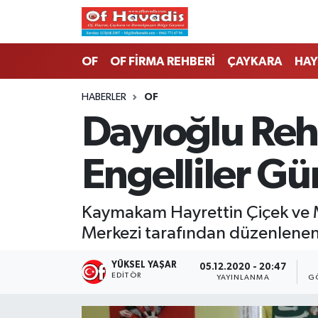
Trabzon Nöbetçi Eczaneler
OF
OF FİRMA REHBERİ
ÇAYKARA
HAY
Trabzon Hava Durumu
HABERLER
OF
Dayıoğlu Reh
Trabzon Namaz Vakitleri
Engelliler G
Trabzon Trafik Yoğunluk Haritası
Süper Lig Puan Durumu ve Fikstür
Kaymakam Hayrettin Çiçek ve M
Merkezi tarafından düzenlenen E
Tüm Manşetler
YÜKSEL YAŞAR
05.12.2020 - 20:47
Son Dakika Haberleri
EDITÖR
YAYINLANMA
G
Haber Arşivi