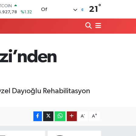
ITCOIN
°
21
Of
4.927,78
%1.32
OLAR
7,5894
%0.08
URO
5,0398
%-0.02
TERLİN
4,1581
%0.16
zi’nden
RAM ALTIN
527.85
%0.54
İST100
3.703
%11
zel Dayıoğlu Rehabilitasyon
-
+
A
A