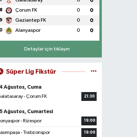
Galatasaray
0
0
8
Çorum FK
0
0
9
Gaziantep FK
0
0
0
Alanyaspor
0
0
Detaylar için tıklayın
Süper Lig Fikstür
4 Ağustos, Cuma
alatasaray - Çorum FK
21:30
5 Ağustos, Cumartesi
onyaspor - Rizespor
19:00
asımpaşa - Trabzonspor
19:00