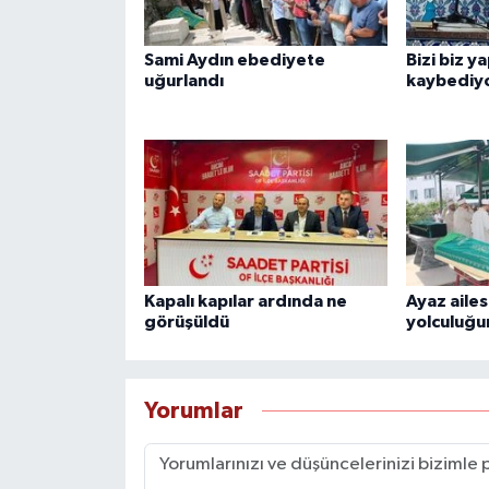
Sami Aydın ebediyete
Bizi biz y
uğurlandı
kaybediy
Kapalı kapılar ardında ne
Ayaz ailes
görüşüldü
yolculuğu
Yorumlar