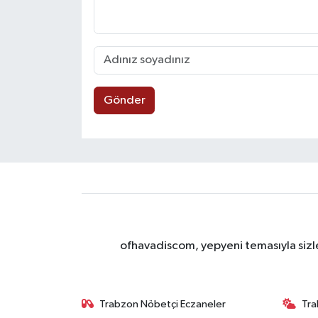
Gönder
ofhavadiscom, yepyeni temasıyla sizle
Trabzon Nöbetçi Eczaneler
Tra