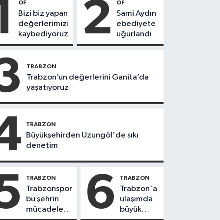
1
2
OF
OF
Bizi biz yapan
Sami Aydın
değerlerimizi
ebediyete
kaybediyoruz
uğurlandı
3
TRABZON
Trabzon’un değerlerini Ganita’da
yaşatıyoruz
4
TRABZON
Büyükşehirden Uzungöl'de sıkı
denetim
5
6
TRABZON
TRABZON
Trabzonspor
Trabzon'a
bu şehrin
ulaşımda
mücadele
büyük
ruhudur
yatırımlar