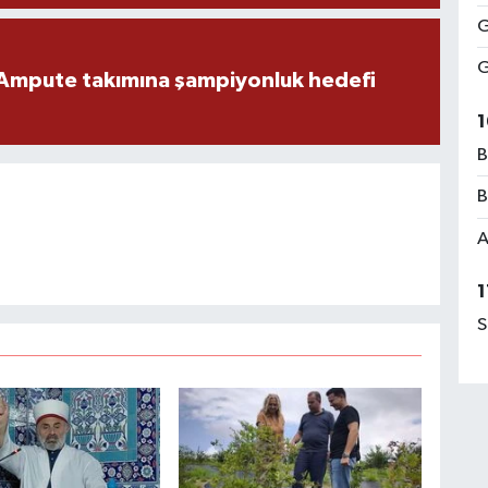
G
G
Ampute takımına şampiyonluk hedefi
1
B
B
A
1
S