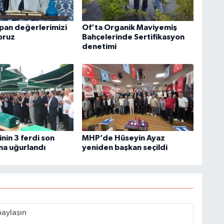
apan değerlerimizi
Of'ta Organik Maviyemiş
oruz
Bahçelerinde Sertifikasyon
denetimi
inin 3 ferdi son
MHP’de Hüseyin Ayaz
na uğurlandı
yeniden başkan seçildi