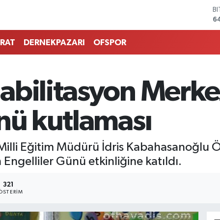
B
6
D
4
RAT
DERNEKPAZARI
OFSPOR
E
5
S
6
abilitasyon Merke
G
6
B
ünü kutlaması
1
illi Eğitim Müdürü İdris Kabahasanoğlu Ö
ngelliler Günü etkinliğine katıldı.
321
ÖSTERIM