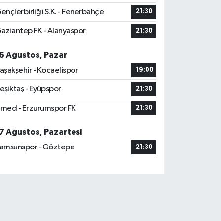
ençlerbirliği S.K. - Fenerbahçe
21:30
aziantep FK - Alanyaspor
21:30
6 Ağustos, Pazar
aşakşehir - Kocaelispor
19:00
eşiktaş - Eyüpspor
21:30
med - Erzurumspor FK
21:30
7 Ağustos, Pazartesi
amsunspor - Göztepe
21:30