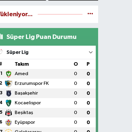
yapılıyor
ükleniyor...
Süper Lig Puan Durumu
Süper Lig
#
Takım
O
P
1
Amed
0
0
2
Erzurumspor FK
0
0
3
Başakşehir
0
0
4
Kocaelispor
0
0
5
Beşiktaş
0
0
6
Eyüpspor
0
0
7