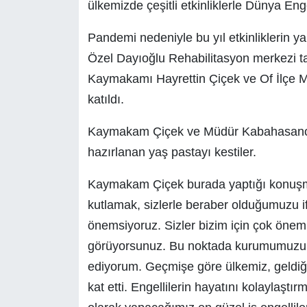
ülkemizde çeşitli etkinliklerle Dünya Eng
Pandemi nedeniyle bu yıl etkinliklerin
Özel Dayıoğlu Rehabilitasyon merkezi tar
Kaymakamı Hayrettin Çiçek ve Of İlçe M
katıldı.
Kaymakam Çiçek ve Müdür Kabahasanoğlu
hazırlanan yaş pastayı kestiler.
Kaymakam Çiçek burada yaptığı konuşm
kutlamak, sizlerle beraber olduğumuzu if
önemsiyoruz. Sizler bizim için çok öneml
görüyorsunuz. Bu noktada kurumumuzun y
ediyorum. Geçmişe göre ülkemiz, geldiği 
kat etti. Engellilerin hayatını kolaylaşt