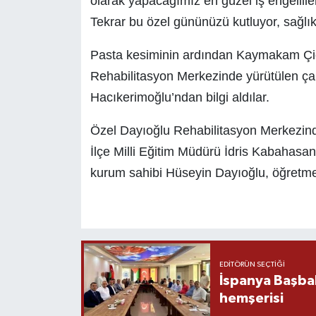
olarak yapacağımız en güzel iş engellile
Tekrar bu özel gününüzü kutluyor, sağlıkl
Pasta kesiminin ardından Kaymakam Çi
Rehabilitasyon Merkezinde yürütülen ç
Hacıkerimoğlu’ndan bilgi aldılar.
Özel Dayıoğlu Rehabilitasyon Merkezin
İlçe Milli Eğitim Müdürü İdris Kabahas
kurum sahibi Hüseyin Dayıoğlu, öğretmen
EDITÖRÜN SEÇTIĞI
İspanya Başba
hemşerisi