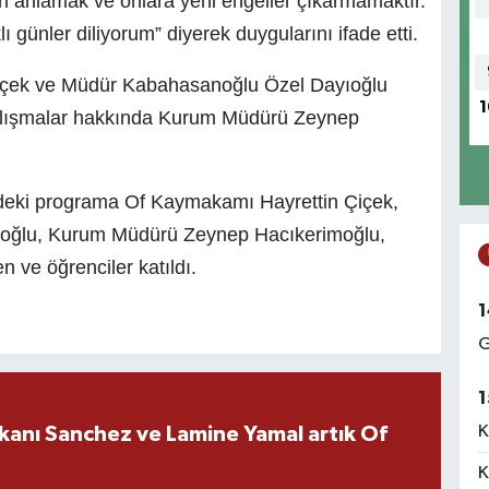
ri anlamak ve onlara yeni engeller çıkarmamaktır.
ı günler diliyorum” diyerek duygularını ifade etti.
çek ve Müdür Kabahasanoğlu Özel Dayıoğlu
1
alışmalar hakkında Kurum Müdürü Zeynep
deki programa Of Kaymakamı Hayrettin Çiçek,
anoğlu, Kurum Müdürü Zeynep Hacıkerimoğlu,
 ve öğrenciler katıldı.
1
G
1
K
kanı Sanchez ve Lamine Yamal artık Of
K