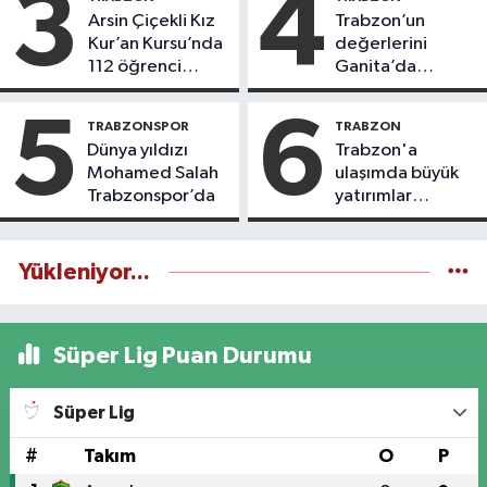
3
4
Arsin Çiçekli Kız
Trabzon’un
Kur’an Kursu’nda
değerlerini
112 öğrenci
Ganita’da
icazet aldı
yaşatıyoruz
5
6
TRABZONSPOR
TRABZON
Dünya yıldızı
Trabzon'a
Mohamed Salah
ulaşımda büyük
Trabzonspor’da
yatırımlar
yapılıyor
Yükleniyor...
Süper Lig Puan Durumu
Süper Lig
#
Takım
O
P