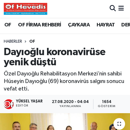
Trabzon Nöbetçi Eczaneler
OF
OF FİRMA REHBERİ
ÇAYKARA
HAYRAT
DE
Trabzon Hava Durumu
HABERLER
OF
Dayıoğlu koronavirüse
Trabzon Namaz Vakitleri
yenik düştü
Trabzon Trafik Yoğunluk Haritası
Özel Dayıoğlu Rehabilitasyon Merkezi’nin sahibi
Hüseyin Dayıoğlu (69) koronavirüs salgını sonucu
Süper Lig Puan Durumu ve Fikstür
vefat etti.
Tüm Manşetler
YÜKSEL YAŞAR
27.08.2020 - 04:04
1654
EDITÖR
YAYINLANMA
GÖSTERIM
Son Dakika Haberleri
Haber Arşivi