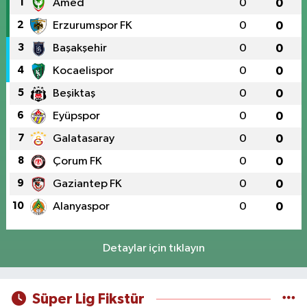
1
Amed
0
0
2
Erzurumspor FK
0
0
3
Başakşehir
0
0
4
Kocaelispor
0
0
5
Beşiktaş
0
0
6
Eyüpspor
0
0
7
Galatasaray
0
0
8
Çorum FK
0
0
9
Gaziantep FK
0
0
10
Alanyaspor
0
0
Detaylar için tıklayın
Süper Lig Fikstür