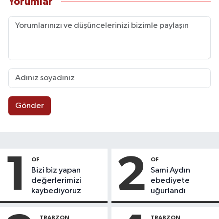
Yorumlar
Gönder
1
2
OF
OF
Bizi biz yapan
Sami Aydın
değerlerimizi
ebediyete
kaybediyoruz
uğurlandı
TRABZON
TRABZON