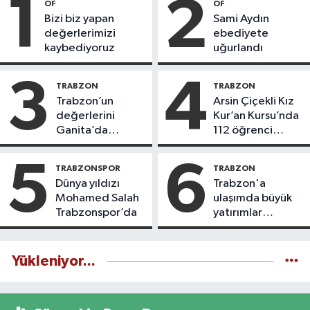
1
2
OF
OF
Bizi biz yapan
Sami Aydın
değerlerimizi
ebediyete
kaybediyoruz
uğurlandı
3
4
TRABZON
TRABZON
Trabzon’un
Arsin Çiçekli Kız
değerlerini
Kur’an Kursu’nda
Ganita’da
112 öğrenci
yaşatıyoruz
icazet aldı
5
6
TRABZONSPOR
TRABZON
Dünya yıldızı
Trabzon'a
Mohamed Salah
ulaşımda büyük
Trabzonspor’da
yatırımlar
yapılıyor
Yükleniyor...