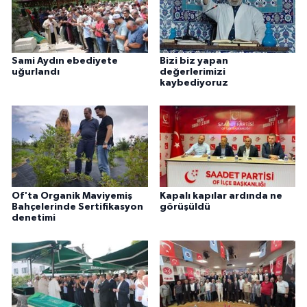
Sami Aydın ebediyete
Bizi biz yapan
uğurlandı
değerlerimizi
kaybediyoruz
Of'ta Organik Maviyemiş
Kapalı kapılar ardında ne
Bahçelerinde Sertifikasyon
görüşüldü
denetimi