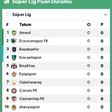
Süper Lig Puan Durumu
Süper Lig
#
Takım
O
P
1
Amed
0
0
2
Erzurumspor FK
0
0
3
Başakşehir
0
0
4
Kocaelispor
0
0
5
Beşiktaş
0
0
6
Eyüpspor
0
0
7
Galatasaray
0
0
8
Çorum FK
0
0
9
Gaziantep FK
0
0
10
Alanyaspor
0
0