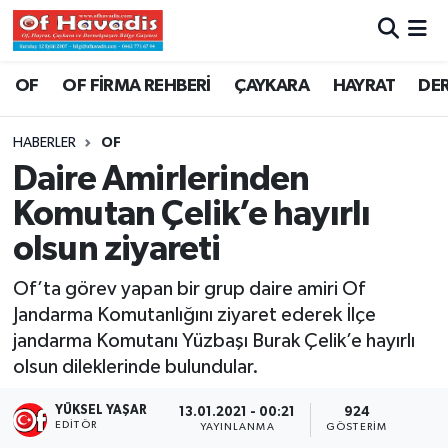
Trabzon Nöbetçi Eczaneler
OF
OF FİRMA REHBERİ
ÇAYKARA
HAYRAT
DE
Trabzon Hava Durumu
HABERLER
OF
Daire Amirlerinden
Trabzon Namaz Vakitleri
Komutan Çelik’e hayırlı
Trabzon Trafik Yoğunluk Haritası
olsun ziyareti
Süper Lig Puan Durumu ve Fikstür
Of’ta görev yapan bir grup daire amiri Of
Jandarma Komutanlığını ziyaret ederek İlçe
Tüm Manşetler
jandarma Komutanı Yüzbaşı Burak Çelik’e hayırlı
olsun dileklerinde bulundular.
Son Dakika Haberleri
YÜKSEL YAŞAR
13.01.2021 - 00:21
924
EDITÖR
YAYINLANMA
GÖSTERIM
Haber Arşivi