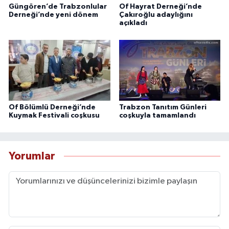
Güngören’de Trabzonlular
Of Hayrat Derneği’nde
Derneği’nde yeni dönem
Çakıroğlu adaylığını
açıkladı
Of Bölümlü Derneği’nde
Trabzon Tanıtım Günleri
Kuymak Festivali coşkusu
coşkuyla tamamlandı
Yorumlar