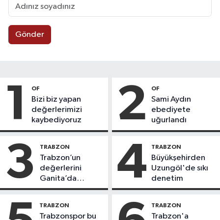
Gönder
1
2
OF
OF
Bizi biz yapan
Sami Aydın
değerlerimizi
ebediyete
kaybediyoruz
uğurlandı
3
4
TRABZON
TRABZON
Trabzon’un
Büyükşehirden
değerlerini
Uzungöl'de sıkı
Ganita’da
denetim
yaşatıyoruz
TRABZON
TRABZON
Trabzonspor bu
Trabzon'a