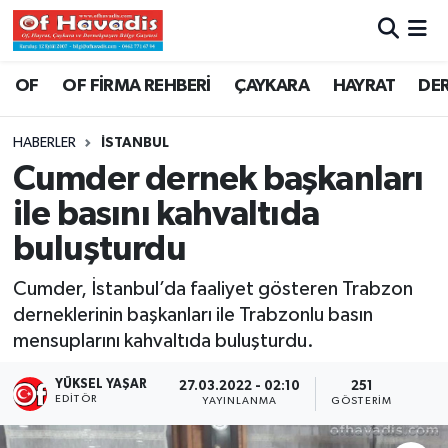
Trabzon Nöbetçi Eczaneler
OF
OF FİRMA REHBERİ
ÇAYKARA
HAYRAT
DE
Trabzon Hava Durumu
HABERLER
İSTANBUL
Cumder dernek başkanları
Trabzon Namaz Vakitleri
ile basını kahvaltıda
Trabzon Trafik Yoğunluk Haritası
buluşturdu
Süper Lig Puan Durumu ve Fikstür
Cumder, İstanbul’da faaliyet gösteren Trabzon
derneklerinin başkanları ile Trabzonlu basın
Tüm Manşetler
mensuplarını kahvaltıda buluşturdu.
Son Dakika Haberleri
YÜKSEL YAŞAR
27.03.2022 - 02:10
251
EDITÖR
YAYINLANMA
GÖSTERIM
Haber Arşivi