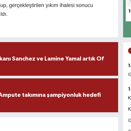
up, gerçekleştirilen yıkım ihalesi sonucu
1
ldı.
kanı Sanchez ve Lamine Yamal artık Of
1
G
1
Ampute takımına şampiyonluk hedefi
K
K
G