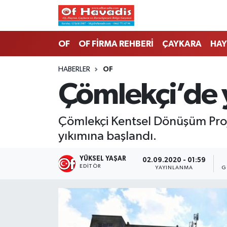
Trabzon Nöbetçi Eczaneler
OF
OF FİRMA REHBERİ
ÇAYKARA
HAY
Trabzon Hava Durumu
HABERLER
OF
Çömlekçi’de y
Trabzon Namaz Vakitleri
Trabzon Trafik Yoğunluk Haritası
Çömlekçi Kentsel Dönüşüm Proj
yıkımına başlandı.
Süper Lig Puan Durumu ve Fikstür
YÜKSEL YAŞAR
02.09.2020 - 01:59
Tüm Manşetler
EDITÖR
YAYINLANMA
G
Son Dakika Haberleri
Haber Arşivi