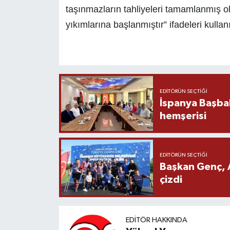
taşınmazların tahliyeleri tamamlanmış ol
yıkımlarına başlanmıştır” ifadeleri kullanı
EDITÖRÜN SEÇTIĞI
İspanya Başba
hemşerisi
EDITÖRÜN SEÇTIĞI
Başkan Genç, 
çizdi
EDITÖR HAKKINDA