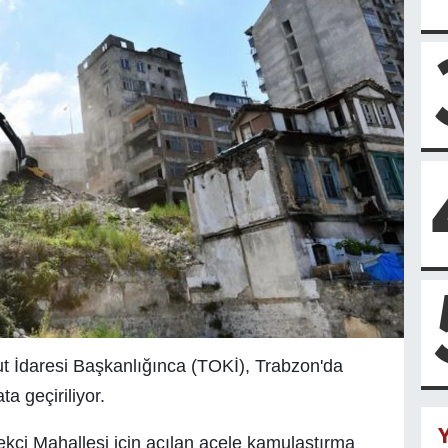
ut İdaresi Başkanlığınca (TOKİ), Trabzon'da
 geçiriliyor.
Y
kçi Mahallesi için açılan acele kamulaştırma