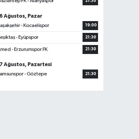
aziantep FK - Alanyaspor
21:30
6 Ağustos, Pazar
aşakşehir - Kocaelispor
19:00
eşiktaş - Eyüpspor
21:30
med - Erzurumspor FK
21:30
7 Ağustos, Pazartesi
amsunspor - Göztepe
21:30