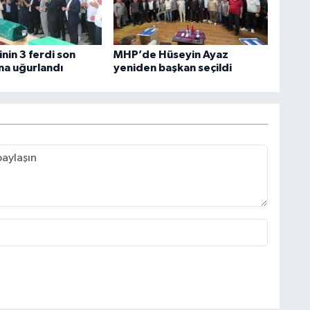
inin 3 ferdi son
MHP’de Hüseyin Ayaz
na uğurlandı
yeniden başkan seçildi