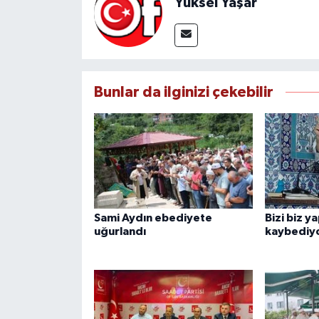
Yüksel Yaşar
Bunlar da ilginizi çekebilir
Sami Aydın ebediyete
Bizi biz y
uğurlandı
kaybediy