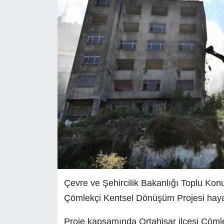
Çevre ve Şehircilik Bakanlığı Toplu Kon
Çömlekçi Kentsel Dönüşüm Projesi hayata
Proje kapsamında Ortahisar ilçesi Çömle