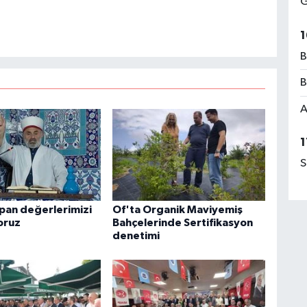
G
1
B
B
A
1
S
apan değerlerimizi
Of'ta Organik Maviyemiş
oruz
Bahçelerinde Sertifikasyon
denetimi