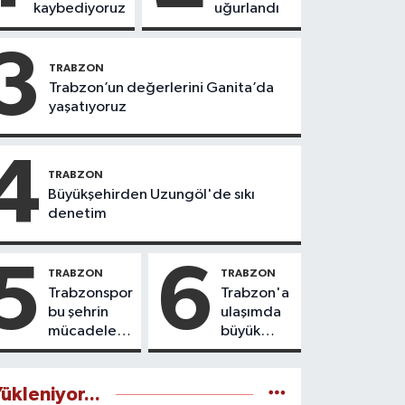
kaybediyoruz
uğurlandı
3
TRABZON
Trabzon’un değerlerini Ganita’da
yaşatıyoruz
4
TRABZON
Büyükşehirden Uzungöl'de sıkı
denetim
5
6
TRABZON
TRABZON
Trabzonspor
Trabzon'a
bu şehrin
ulaşımda
mücadele
büyük
ruhudur
yatırımlar
yapılıyor
ükleniyor...