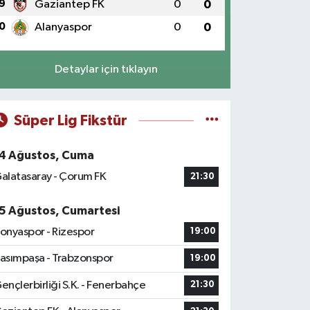
9
Gaziantep FK
0
0
0
Alanyaspor
0
0
Detaylar için tıklayın
Süper Lig Fikstür
4 Ağustos, Cuma
alatasaray - Çorum FK
21:30
5 Ağustos, Cumartesi
onyaspor - Rizespor
19:00
asımpaşa - Trabzonspor
19:00
ençlerbirliği S.K. - Fenerbahçe
21:30