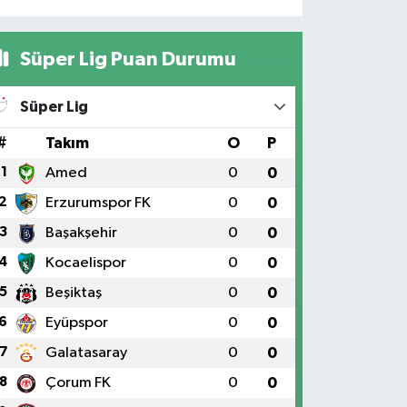
Süper Lig Puan Durumu
Süper Lig
#
Takım
O
P
1
Amed
0
0
2
Erzurumspor FK
0
0
3
Başakşehir
0
0
4
Kocaelispor
0
0
5
Beşiktaş
0
0
6
Eyüpspor
0
0
7
Galatasaray
0
0
8
Çorum FK
0
0