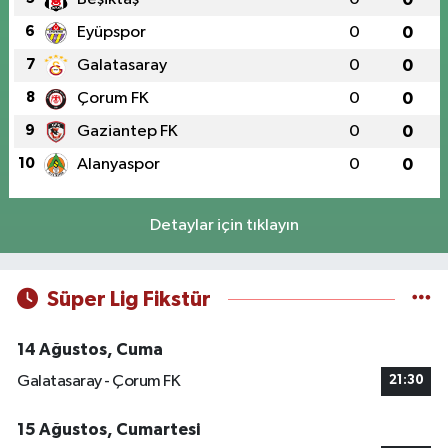
6
Eyüpspor
0
0
7
Galatasaray
0
0
8
Çorum FK
0
0
9
Gaziantep FK
0
0
10
Alanyaspor
0
0
Detaylar için tıklayın
Süper Lig Fikstür
14 Ağustos, Cuma
Galatasaray - Çorum FK
21:30
15 Ağustos, Cumartesi