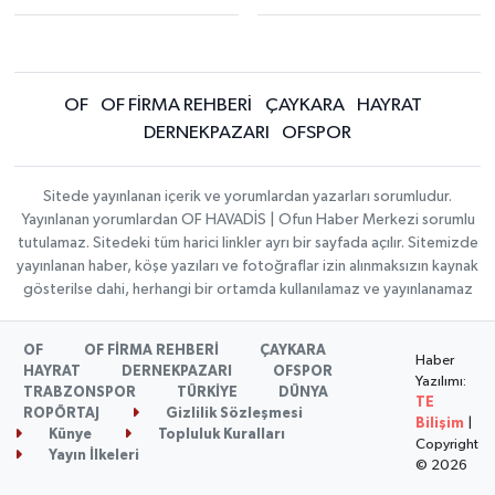
OF
OF FİRMA REHBERİ
ÇAYKARA
HAYRAT
DERNEKPAZARI
OFSPOR
Sitede yayınlanan içerik ve yorumlardan yazarları sorumludur.
Yayınlanan yorumlardan OF HAVADİS | Ofun Haber Merkezi sorumlu
tutulamaz. Sitedeki tüm harici linkler ayrı bir sayfada açılır. Sitemizde
yayınlanan haber, köşe yazıları ve fotoğraflar izin alınmaksızın kaynak
gösterilse dahi, herhangi bir ortamda kullanılamaz ve yayınlanamaz
OF
OF FİRMA REHBERİ
ÇAYKARA
Haber
HAYRAT
DERNEKPAZARI
OFSPOR
Yazılımı:
TRABZONSPOR
TÜRKİYE
DÜNYA
TE
ROPÖRTAJ
Gizlilik Sözleşmesi
Bilişim
|
Künye
Topluluk Kuralları
Copyright
Yayın İlkeleri
© 2026