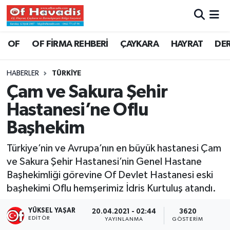
Trabzon Nöbetçi Eczaneler
OF
OF FİRMA REHBERİ
ÇAYKARA
HAYRAT
DE
Trabzon Hava Durumu
HABERLER
TÜRKİYE
Çam ve Sakura Şehir
Trabzon Namaz Vakitleri
Hastanesi’ne Oflu
Trabzon Trafik Yoğunluk Haritası
Başhekim
Süper Lig Puan Durumu ve Fikstür
Türkiye’nin ve Avrupa’nın en büyük hastanesi Çam
ve Sakura Şehir Hastanesi’nin Genel Hastane
Tüm Manşetler
Başhekimliği görevine Of Devlet Hastanesi eski
başhekimi Oflu hemşerimiz İdris Kurtuluş atandı.
Son Dakika Haberleri
YÜKSEL YAŞAR
20.04.2021 - 02:44
3620
EDITÖR
YAYINLANMA
GÖSTERIM
Haber Arşivi