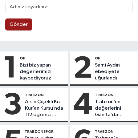
Gönder
1
2
OF
OF
Bizi biz yapan
Sami Aydın
değerlerimizi
ebediyete
kaybediyoruz
uğurlandı
3
4
TRABZON
TRABZON
Arsin Çiçekli Kız
Trabzon’un
Kur’an Kursu’nda
değerlerini
112 öğrenci
Ganita’da
icazet aldı
yaşatıyoruz
TRABZONSPOR
TRABZON