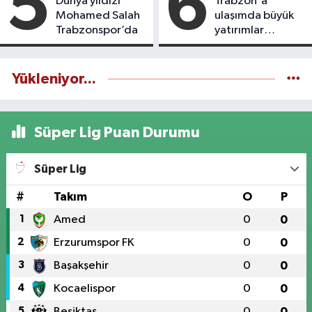
5
6
Dünya yıldızı
Trabzon'a
Mohamed Salah
ulaşımda büyük
Trabzonspor’da
yatırımlar
yapılıyor
Yükleniyor...
Süper Lig Puan Durumu
Süper Lig
#
Takım
O
P
1
Amed
0
0
2
Erzurumspor FK
0
0
3
Başakşehir
0
0
4
Kocaelispor
0
0
5
Beşiktaş
0
0