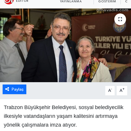
EDITÖR
YAYINLANMA
GÖSTERIM
OK
Paylaş
-
+
A
A
Trabzon Büyükşehir Belediyesi, sosyal belediyecilik
ilkesiyle vatandaşların yaşam kalitesini artırmaya
yönelik çalışmalara imza atıyor.