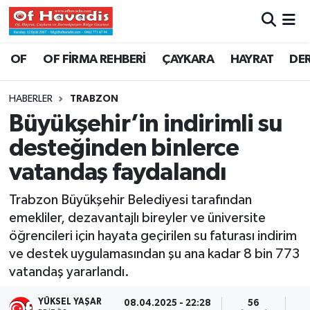
Trabzon Nöbetçi Eczaneler
OF
OF FİRMA REHBERİ
ÇAYKARA
HAYRAT
DE
Trabzon Hava Durumu
HABERLER
TRABZON
Büyükşehir’in indirimli su
Trabzon Namaz Vakitleri
desteğinden binlerce
Trabzon Trafik Yoğunluk Haritası
vatandaş faydalandı
Süper Lig Puan Durumu ve Fikstür
Trabzon Büyükşehir Belediyesi tarafından
emekliler, dezavantajlı bireyler ve üniversite
Tüm Manşetler
öğrencileri için hayata geçirilen su faturası indirim
ve destek uygulamasından şu ana kadar 8 bin 773
Son Dakika Haberleri
vatandaş yararlandı.
Haber Arşivi
YÜKSEL YAŞAR
08.04.2025 - 22:28
56