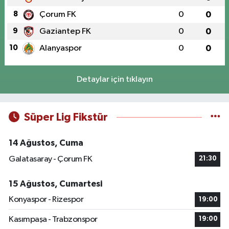
8
Çorum FK
0
0
9
Gaziantep FK
0
0
10
Alanyaspor
0
0
Detaylar için tıklayın
Süper Lig Fikstür
14 Ağustos, Cuma
Galatasaray - Çorum FK
21:30
15 Ağustos, Cumartesi
Konyaspor - Rizespor
19:00
Kasımpaşa - Trabzonspor
19:00