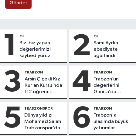
Gönder
1
2
OF
OF
Bizi biz yapan
Sami Aydın
değerlerimizi
ebediyete
kaybediyoruz
uğurlandı
3
4
TRABZON
TRABZON
Arsin Çiçekli Kız
Trabzon’un
Kur’an Kursu’nda
değerlerini
112 öğrenci
Ganita’da
icazet aldı
yaşatıyoruz
5
6
TRABZONSPOR
TRABZON
Dünya yıldızı
Trabzon'a
Mohamed Salah
ulaşımda büyük
Trabzonspor’da
yatırımlar
yapılıyor