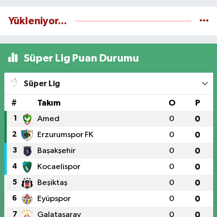
Yükleniyor...
Süper Lig Puan Durumu
Süper Lig
#
Takım
O
P
1
Amed
0
0
2
Erzurumspor FK
0
0
3
Başakşehir
0
0
4
Kocaelispor
0
0
5
Beşiktaş
0
0
6
Eyüpspor
0
0
7
Galatasaray
0
0