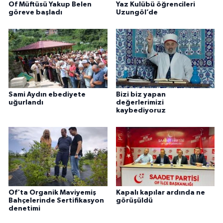
Of Müftüsü Yakup Belen
Yaz Kulübü öğrencileri
göreve başladı
Uzungöl’de
Sami Aydın ebediyete
Bizi biz yapan
uğurlandı
değerlerimizi
kaybediyoruz
Of'ta Organik Maviyemiş
Kapalı kapılar ardında ne
Bahçelerinde Sertifikasyon
görüşüldü
denetimi