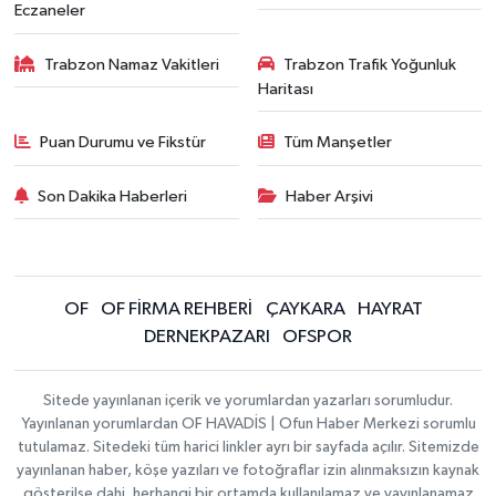
Eczaneler
Trabzon Namaz Vakitleri
Trabzon Trafik Yoğunluk
Haritası
Puan Durumu ve Fikstür
Tüm Manşetler
Son Dakika Haberleri
Haber Arşivi
OF
OF FİRMA REHBERİ
ÇAYKARA
HAYRAT
DERNEKPAZARI
OFSPOR
Sitede yayınlanan içerik ve yorumlardan yazarları sorumludur.
Yayınlanan yorumlardan OF HAVADİS | Ofun Haber Merkezi sorumlu
tutulamaz. Sitedeki tüm harici linkler ayrı bir sayfada açılır. Sitemizde
yayınlanan haber, köşe yazıları ve fotoğraflar izin alınmaksızın kaynak
gösterilse dahi, herhangi bir ortamda kullanılamaz ve yayınlanamaz