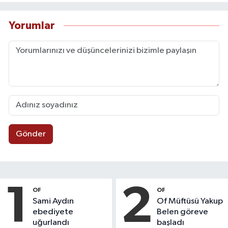
Yorumlar
Gönder
1
2
OF
OF
Sami Aydın
Of Müftüsü Yakup
ebediyete
Belen göreve
uğurlandı
başladı