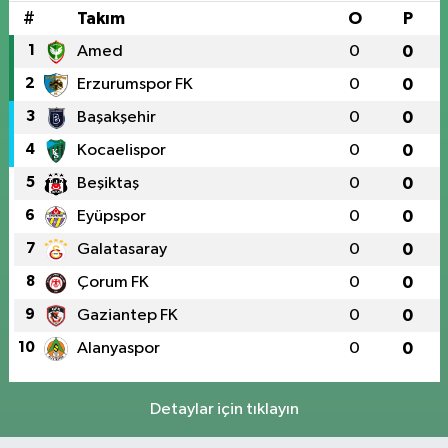
#
Takım
O
P
1
Amed
0
0
2
Erzurumspor FK
0
0
3
Başakşehir
0
0
4
Kocaelispor
0
0
5
Beşiktaş
0
0
6
Eyüpspor
0
0
7
Galatasaray
0
0
8
Çorum FK
0
0
9
Gaziantep FK
0
0
10
Alanyaspor
0
0
Detaylar için tıklayın