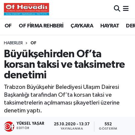
Trabzon Nöbetçi Eczaneler
OF
OF FİRMA REHBERİ
ÇAYKARA
HAYRAT
DE
Trabzon Hava Durumu
HABERLER
OF
Büyükşehirden Of’ta
Trabzon Namaz Vakitleri
korsan taksi ve taksimetre
Trabzon Trafik Yoğunluk Haritası
denetimi
Süper Lig Puan Durumu ve Fikstür
Trabzon Büyükşehir Belediyesi Ulaşım Dairesi
Başkanlığı tarafından Of’ta korsan taksi ve
Tüm Manşetler
taksimetrelerin açılmaması şikayetleri üzerine
denetim yaptı.
Son Dakika Haberleri
YÜKSEL YAŞAR
25.10.2020 - 13:37
552
EDITÖR
YAYINLANMA
GÖSTERIM
Haber Arşivi