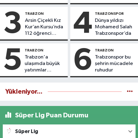
3
4
TRABZON
TRABZONSPOR
Arsin Çiçekli Kız
Dünya yıldızı
Kur’an Kursu’nda
Mohamed Salah
112 öğrenci
Trabzonspor’da
icazet aldı
5
6
TRABZON
TRABZON
Trabzon'a
Trabzonspor bu
ulaşımda büyük
şehrin mücadele
yatırımlar
ruhudur
yapılıyor
Yükleniyor...
Süper Lig Puan Durumu
Süper Lig