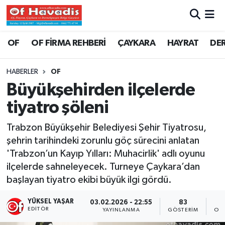
Trabzon Nöbetçi Eczaneler
OF
OF FİRMA REHBERİ
ÇAYKARA
HAYRAT
DE
Trabzon Hava Durumu
HABERLER
OF
Büyükşehirden ilçelerde
Trabzon Namaz Vakitleri
tiyatro şöleni
Trabzon Trafik Yoğunluk Haritası
Trabzon Büyükşehir Belediyesi Şehir Tiyatrosu,
şehrin tarihindeki zorunlu göç sürecini anlatan
Süper Lig Puan Durumu ve Fikstür
'Trabzon’un Kayıp Yılları: Muhacirlik' adlı oyunu
ilçelerde sahneleyecek. Turneye Çaykara’dan
Tüm Manşetler
başlayan tiyatro ekibi büyük ilgi gördü.
Son Dakika Haberleri
YÜKSEL YAŞAR
03.02.2026 - 22:55
83
EDITÖR
YAYINLANMA
GÖSTERIM
OK
Haber Arşivi