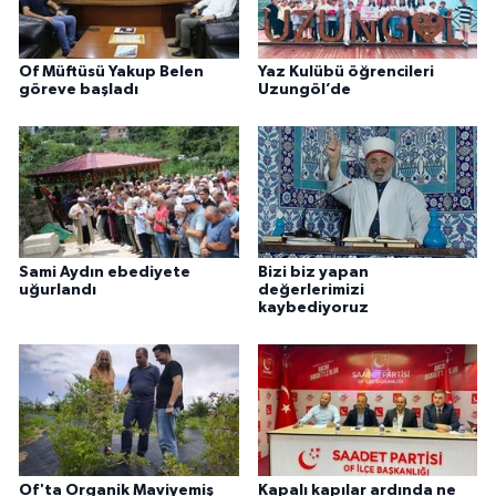
Of Müftüsü Yakup Belen
Yaz Kulübü öğrencileri
göreve başladı
Uzungöl’de
Sami Aydın ebediyete
Bizi biz yapan
uğurlandı
değerlerimizi
kaybediyoruz
Of'ta Organik Maviyemiş
Kapalı kapılar ardında ne