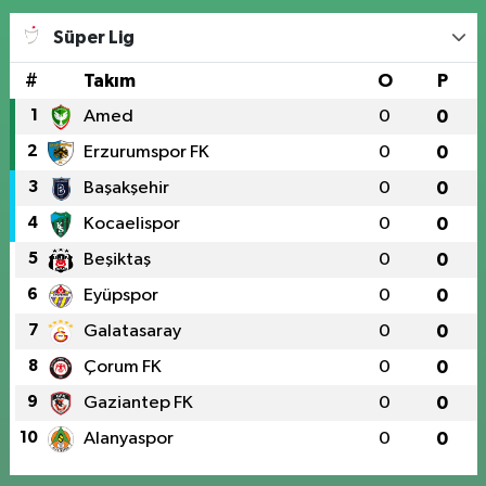
Süper Lig
#
Takım
O
P
1
Amed
0
0
2
Erzurumspor FK
0
0
3
Başakşehir
0
0
4
Kocaelispor
0
0
5
Beşiktaş
0
0
6
Eyüpspor
0
0
7
Galatasaray
0
0
8
Çorum FK
0
0
9
Gaziantep FK
0
0
10
Alanyaspor
0
0