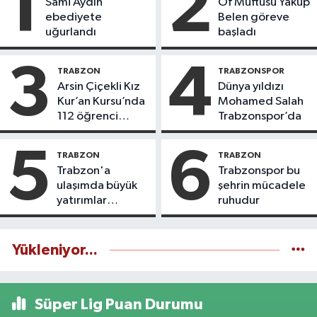
1
2
Sami Aydın
Of Müftüsü Yakup
ebediyete
Belen göreve
uğurlandı
başladı
3
4
TRABZON
TRABZONSPOR
Arsin Çiçekli Kız
Dünya yıldızı
Kur’an Kursu’nda
Mohamed Salah
112 öğrenci
Trabzonspor’da
icazet aldı
5
6
TRABZON
TRABZON
Trabzon'a
Trabzonspor bu
ulaşımda büyük
şehrin mücadele
yatırımlar
ruhudur
yapılıyor
Yükleniyor...
Süper Lig Puan Durumu