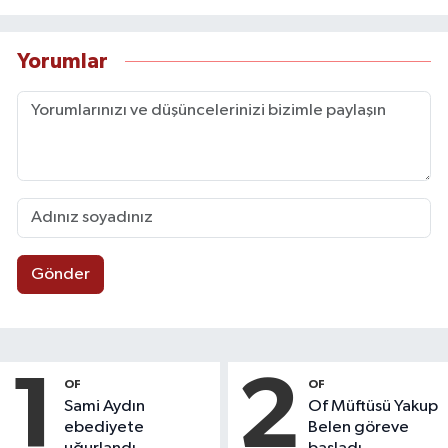
Yorumlar
Gönder
1
2
OF
OF
Sami Aydın
Of Müftüsü Yakup
ebediyete
Belen göreve