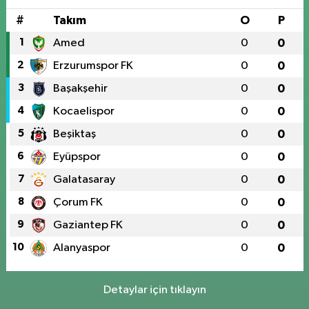
#
Takım
O
P
1
Amed
0
0
2
Erzurumspor FK
0
0
3
Başakşehir
0
0
4
Kocaelispor
0
0
5
Beşiktaş
0
0
6
Eyüpspor
0
0
7
Galatasaray
0
0
8
Çorum FK
0
0
9
Gaziantep FK
0
0
10
Alanyaspor
0
0
Detaylar için tıklayın