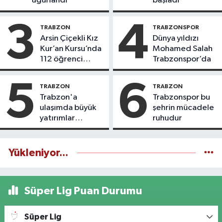
uğurlandı
başladı
3
4
TRABZON
TRABZONSPOR
Arsin Çiçekli Kız
Dünya yıldızı
Kur’an Kursu’nda
Mohamed Salah
112 öğrenci
Trabzonspor’da
icazet aldı
5
6
TRABZON
TRABZON
Trabzon'a
Trabzonspor bu
ulaşımda büyük
şehrin mücadele
yatırımlar
ruhudur
yapılıyor
Yükleniyor...
Süper Lig Puan Durumu
Süper Lig