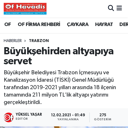
Trabzon Nöbetçi Eczaneler
OF
OF FİRMA REHBERİ
ÇAYKARA
HAYRAT
DE
Trabzon Hava Durumu
HABERLER
TRABZON
Büyükşehirden altyapıya
Trabzon Namaz Vakitleri
servet
Trabzon Trafik Yoğunluk Haritası
Büyükşehir Belediyesi Trabzon İçmesuyu ve
Kanalizasyon İdaresi (TİSKİ) Genel Müdürlüğü
Süper Lig Puan Durumu ve Fikstür
tarafından 2019-2021 yılları arasında 18 ilçenin
tamamında 211 milyon TL’lik altyapı yatırımı
Tüm Manşetler
gerçekleştirildi.
Son Dakika Haberleri
YÜKSEL YAŞAR
12.02.2021 - 01:49
275
EDITÖR
YAYINLANMA
GÖSTERIM
Haber Arşivi