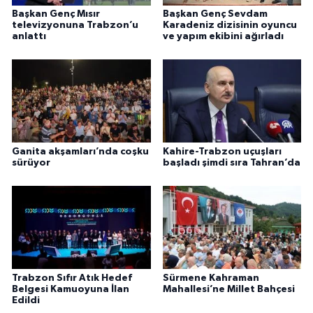
Başkan Genç Mısır
Başkan Genç Sevdam
televizyonuna Trabzon’u
Karadeniz dizisinin oyuncu
anlattı
ve yapım ekibini ağırladı
Ganita akşamları’nda coşku
Kahire-Trabzon uçuşları
sürüyor
başladı şimdi sıra Tahran’da
Trabzon Sıfır Atık Hedef
Sürmene Kahraman
Belgesi Kamuoyuna İlan
Mahallesi’ne Millet Bahçesi
Edildi