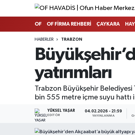
Trabzon Nöbetçi Eczaneler
OF
OF FİRMA REHBERİ
ÇAYKARA
HAY
Trabzon Hava Durumu
HABERLER
TRABZON
Büyükşehir’d
Trabzon Namaz Vakitleri
yatırımları
Trabzon Trafik Yoğunluk Haritası
Süper Lig Puan Durumu ve Fikstür
Trabzon Büyükşehir Belediyesi 
bin 555 metre içme suyu hattı i
Tüm Manşetler
YÜKSEL YAŞAR
04.02.2026 - 21:59
Son Dakika Haberleri
EDITÖR
YAYINLANMA
G
Haber Arşivi