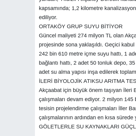
kapsamında; 1,2 kilometre kanalizasyon 
ediliyor.
ORTAKÖY GRUP SUYU BİTİYOR
Güncel maliyeti 274 milyon TL olan Ak
projesinde sona yaklaşıldı. Geçici kab
242 bin 610 metre içme suyu hattı, 1 ad
bağlantı hattı, 2 adet 50 tonluk depo, 3
adet su alma yapısı inşa edilerek topla
İLERİ BİYOLOJİK ATIKSU ARITMA TES
Akçaabat için büyük önem taşıyan İleri B
çalışmaları devam ediyor. 2 milyon 145 b
tesisin projelendirme çalışmaları İller B
çalışmalarının ardından en kısa sürede 
GÖLETLERLE SU KAYNAKLARI GÜÇ