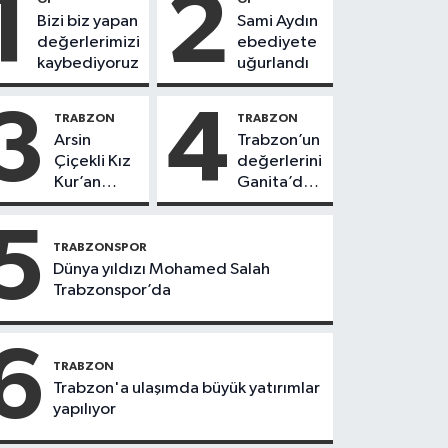
1
2
Bizi biz yapan
Sami Aydın
değerlerimizi
ebediyete
kaybediyoruz
uğurlandı
3
4
TRABZON
TRABZON
Arsin
Trabzon’un
Çiçekli Kız
değerlerini
Kur’an
Ganita’da
Kursu’nda
yaşatıyoruz
112 öğrenci
5
icazet aldı
TRABZONSPOR
Dünya yıldızı Mohamed Salah
Trabzonspor’da
6
TRABZON
Trabzon'a ulaşımda büyük yatırımlar
yapılıyor