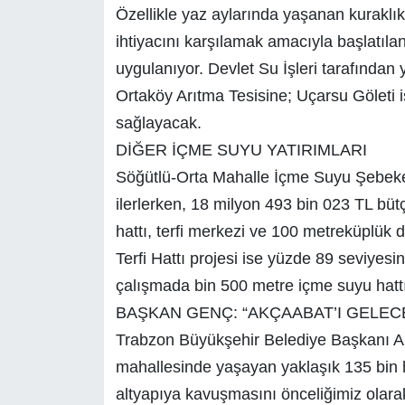
Özellikle yaz aylarında yaşanan kuraklık
ihtiyacını karşılamak amacıyla başlatılan
uygulanıyor. Devlet Su İşleri tarafından
Ortaköy Arıtma Tesisine; Uçarsu Göleti 
sağlayacak.
DİĞER İÇME SUYU YATIRIMLARI
Söğütlü-Orta Mahalle İçme Suyu Şebeke 
ilerlerken, 18 milyon 493 bin 023 TL bü
hattı, terfi merkezi ve 100 metreküplük 
Terfi Hattı projesi ise yüzde 89 seviyesi
çalışmada bin 500 metre içme suyu hattı 
BAŞKAN GENÇ: “AKÇAABAT’I GELEC
Trabzon Büyükşehir Belediye Başkanı A
mahallesinde yaşayan yaklaşık 135 bin 
altyapıya kavuşmasını önceliğimiz olar