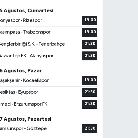
5 Ağustos, Cumartesi
onyaspor - Rizespor
19:00
asımpaşa - Trabzonspor
19:00
ençlerbirliği S.K. - Fenerbahçe
21:30
aziantep FK - Alanyaspor
21:30
6 Ağustos, Pazar
aşakşehir - Kocaelispor
19:00
eşiktaş - Eyüpspor
21:30
med - Erzurumspor FK
21:30
7 Ağustos, Pazartesi
amsunspor - Göztepe
21:30