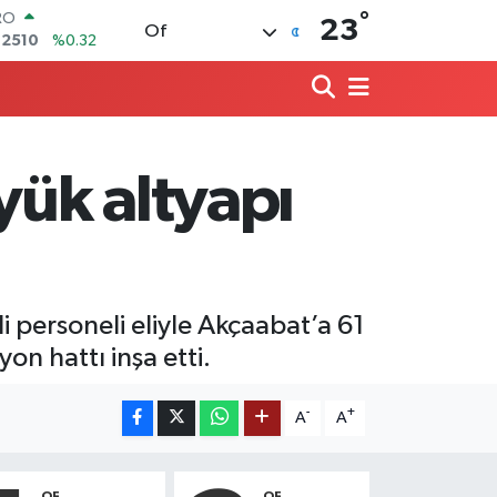
°
RO
23
Of
,2510
%0.32
ERLİN
,4811
%0.38
AM ALTIN
60.55
%0.03
ST100
.779
%-14
ük altyapı
TCOIN
.960,21
%0.87
LAR
,7436
%0.18
 personeli eliyle Akçaabat’a 61
n hattı inşa etti.
-
+
A
A
OF
OF