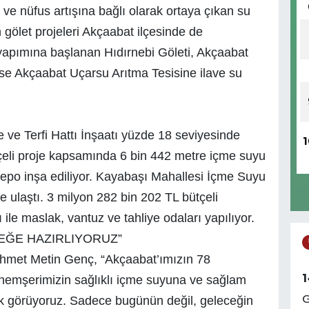
 ve nüfus artışına bağlı olarak ortaya çıkan su
 gölet projeleri Akçaabat ilçesinde de
 yapımına başlanan Hıdırnebi Göleti, Akçaabat
ise Akçaabat Uçarsu Arıtma Tesisine ilave su
ve Terfi Hattı İnşaatı yüzde 18 seviyesinde
1
tçeli proje kapsamında 6 bin 442 metre içme suyu
depo inşa ediliyor. Kayabaşı Mahallesi İçme Suyu
ne ulaştı. 3 milyon 282 bin 202 TL bütçeli
ile maslak, vantuz ve tahliye odaları yapılıyor.
EĞE HAZIRLIYORUZ”
hmet Metin Genç, “Akçaabat’ımızın 78
1
hemşerimizin sağlıklı içme suyuna ve sağlam
ak görüyoruz. Sadece bugünün değil, geleceğin
G