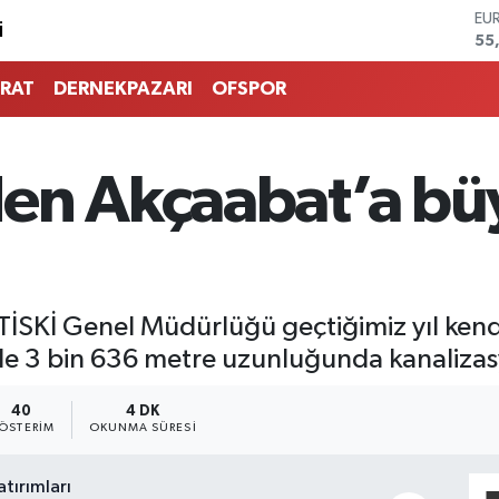
EU
55
ST
64
RAT
DERNEKPAZARI
OFSPOR
GR
66
Bİ
13
en Akçaabat’a büy
BI
64
DO
47
TİSKİ Genel Müdürlüğü geçtiğimiz yıl kendi
le 3 bin 636 metre uzunluğunda kanalizasyo
40
4 DK
ÖSTERIM
OKUNMA SÜRESI