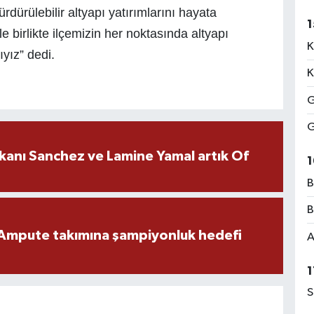
ürdürülebilir altyapı yatırımlarını hayata
1
birlikte ilçemizin her noktasında altyapı
K
ıyız” dedi.
K
G
G
kanı Sanchez ve Lamine Yamal artık Of
1
B
B
Ampute takımına şampiyonluk hedefi
A
1
S