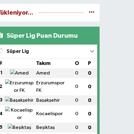
ükleniyor...
Süper Lig Puan Durumu
Süper Lig
#
Takım
O
P
1
Amed
0
0
Erzurumspor
0
0
2
FK
3
Başakşehir
0
0
Kocaelispor
0
0
4
5
Beşiktaş
0
0