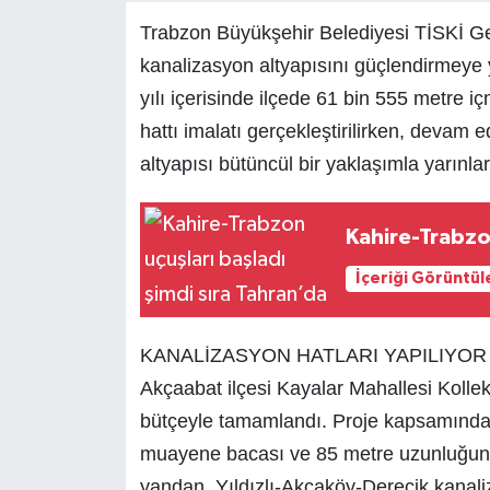
Trabzon Büyükşehir Belediyesi TİSKİ Ge
kanalizasyon altyapısını güçlendirmeye y
yılı içerisinde ilçede 61 bin 555 metre i
hattı imalatı gerçekleştirilirken, devam
altyapısı bütüncül bir yaklaşımla yarınlar
Kahire-Trabzon
İçeriği Görüntül
KANALİZASYON HATLARI YAPILIYOR
Akçaabat ilçesi Kayalar Mahallesi Kollek
bütçeyle tamamlandı. Proje kapsamında 4
muayene bacası ve 85 metre uzunluğunda i
yandan, Yıldızlı-Akçaköy-Derecik kanaliz