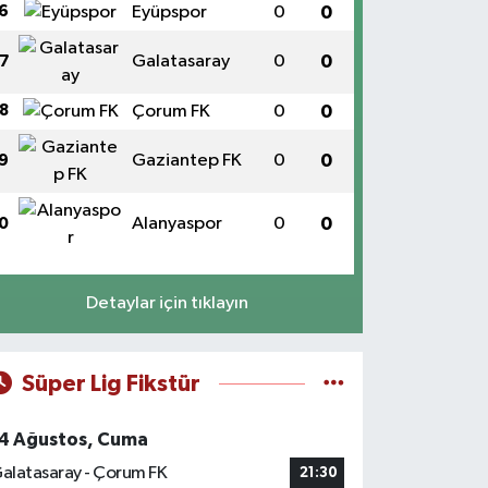
6
Eyüpspor
0
0
Galatasaray
0
0
7
8
Çorum FK
0
0
Gaziantep FK
0
0
9
Alanyaspor
0
0
0
Detaylar için tıklayın
Süper Lig Fikstür
4 Ağustos, Cuma
alatasaray - Çorum FK
21:30