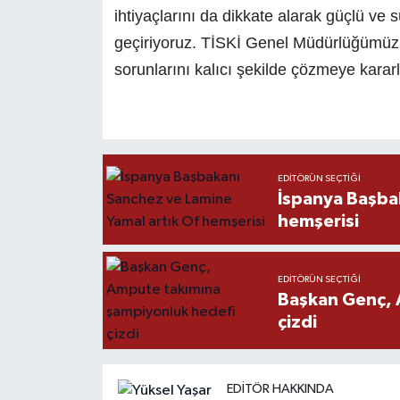
ihtiyaçlarını da dikkate alarak güçlü ve s
geçiriyoruz. TİSKİ Genel Müdürlüğümüzle 
sorunlarını kalıcı şekilde çözmeye kararl
EDITÖRÜN SEÇTIĞI
İspanya Başba
hemşerisi
EDITÖRÜN SEÇTIĞI
Başkan Genç, 
çizdi
EDITÖR HAKKINDA