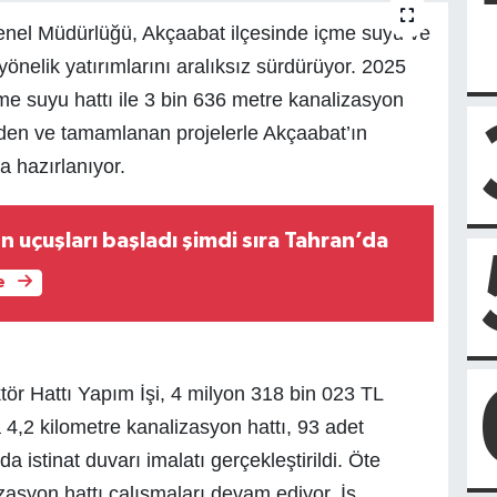
nel Müdürlüğü, Akçaabat ilçesinde içme suyu ve
önelik yatırımlarını aralıksız sürdürüyor. 2025
çme suyu hattı ile 3 bin 636 metre kanalizasyon
 eden ve tamamlanan projelerle Akçaabat’ın
a hazırlanıyor.
 uçuşları başladı şimdi sıra Tahran’da
e
tör Hattı Yapım İşi, 4 milyon 318 bin 023 TL
,2 kilometre kanalizasyon hattı, 93 adet
stinat duvarı imalatı gerçekleştirildi. Öte
asyon hattı çalışmaları devam ediyor. İş