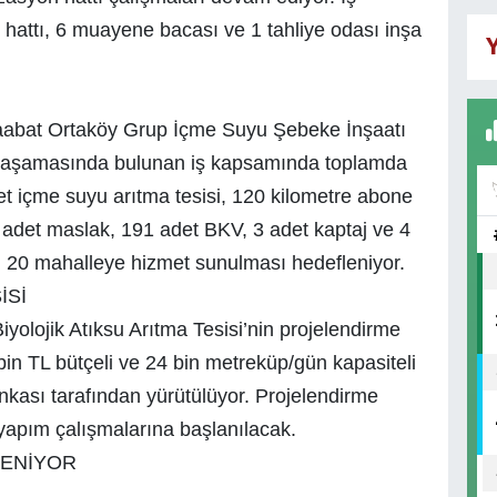
hattı, 6 muayene bacası ve 1 tahliye odası inşa
Y
çaabat Ortaköy Grup İçme Suyu Şebeke İnşaatı
ul aşamasında bulunan iş kapsamında toplamda
et içme suyu arıtma tesisi, 120 kilometre abone
5 adet maslak, 191 adet BKV, 3 adet kaptaj ve 4
m 20 mahalleye hizmet sunulması hedefleniyor.
İSİ
iyolojik Atıksu Arıtma Tesisi’nin projelendirme
in TL bütçeli ve 24 bin metreküp/gün kapasiteli
ankası tarafından yürütülüyor. Projelendirme
yapım çalışmalarına başlanılacak.
LENİYOR