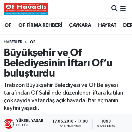
Trabzon Nöbetçi Eczaneler
OF
OF FİRMA REHBERİ
ÇAYKARA
HAYRAT
DE
Trabzon Hava Durumu
HABERLER
OF
Büyükşehir ve Of
Trabzon Namaz Vakitleri
Belediyesinin İftarı Of’u
Trabzon Trafik Yoğunluk Haritası
buluşturdu
Süper Lig Puan Durumu ve Fikstür
Trabzon Büyükşehir Belediyesi ve Of Beleyesi
tarafından Of Sahilinde düzenlenen iftara katılan
Tüm Manşetler
çok sayıda vatandaş açık havada iftar açmanın
keyfini yaşadı.
Son Dakika Haberleri
YÜKSEL YAŞAR
17.06.2016 - 17:00
1893
EDITÖR
YAYINLANMA
GÖSTERIM
Haber Arşivi