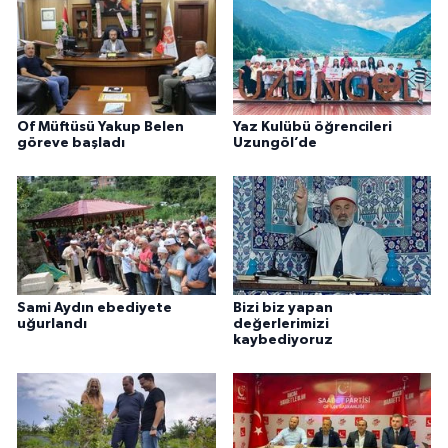
Of Müftüsü Yakup Belen
Yaz Kulübü öğrencileri
göreve başladı
Uzungöl’de
Sami Aydın ebediyete
Bizi biz yapan
uğurlandı
değerlerimizi
kaybediyoruz