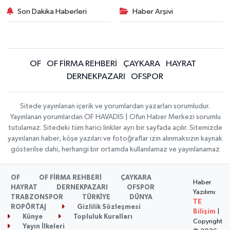
Son Dakika Haberleri
Haber Arşivi
OF
OF FİRMA REHBERİ
ÇAYKARA
HAYRAT
DERNEKPAZARI
OFSPOR
Sitede yayınlanan içerik ve yorumlardan yazarları sorumludur.
Yayınlanan yorumlardan OF HAVADİS | Ofun Haber Merkezi sorumlu
tutulamaz. Sitedeki tüm harici linkler ayrı bir sayfada açılır. Sitemizde
yayınlanan haber, köşe yazıları ve fotoğraflar izin alınmaksızın kaynak
gösterilse dahi, herhangi bir ortamda kullanılamaz ve yayınlanamaz
OF
OF FİRMA REHBERİ
ÇAYKARA
Haber
HAYRAT
DERNEKPAZARI
OFSPOR
Yazılımı:
TRABZONSPOR
TÜRKİYE
DÜNYA
TE
ROPÖRTAJ
Gizlilik Sözleşmesi
Bilişim
|
Künye
Topluluk Kuralları
Copyright
Yayın İlkeleri