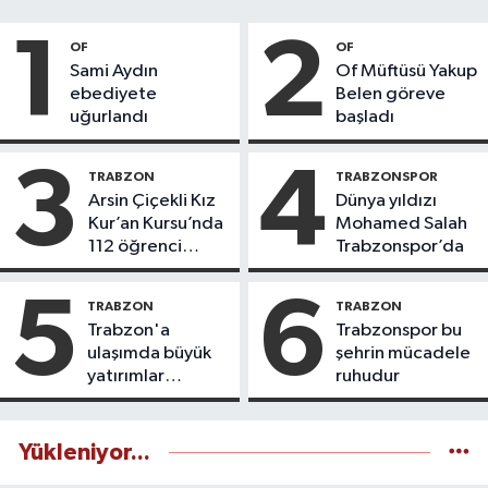
1
2
OF
OF
Sami Aydın
Of Müftüsü Yakup
ebediyete
Belen göreve
uğurlandı
başladı
3
4
TRABZON
TRABZONSPOR
Arsin Çiçekli Kız
Dünya yıldızı
Kur’an Kursu’nda
Mohamed Salah
112 öğrenci
Trabzonspor’da
icazet aldı
5
6
TRABZON
TRABZON
Trabzon'a
Trabzonspor bu
ulaşımda büyük
şehrin mücadele
yatırımlar
ruhudur
yapılıyor
Yükleniyor...