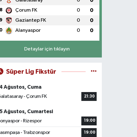
Galatasaray
0
0
8
Çorum FK
0
0
9
Gaziantep FK
0
0
0
Alanyaspor
0
0
Detaylar için tıklayın
Süper Lig Fikstür
4 Ağustos, Cuma
alatasaray - Çorum FK
21:30
5 Ağustos, Cumartesi
onyaspor - Rizespor
19:00
asımpaşa - Trabzonspor
19:00