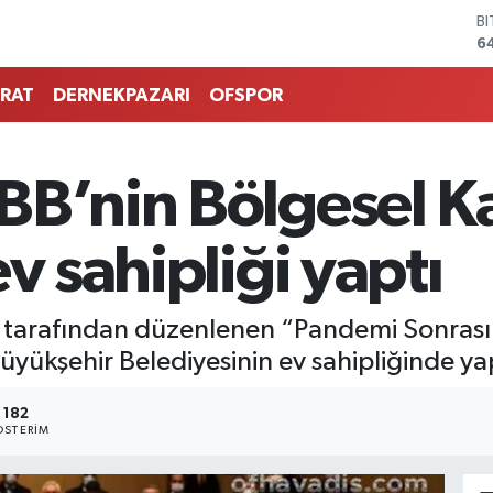
6
D
4
E
5
RAT
DERNEKPAZARI
OFSPOR
S
6
G
6
BB’nin Bölgesel K
B
1
v sahipliği yaptı
BB) tarafından düzenlenen “Pandemi Sonras
üyükşehir Belediyesinin ev sahipliğinde yap
182
STERIM