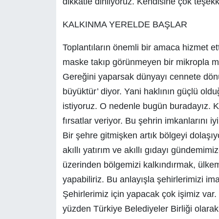
dikkatle dinliyoruz. Kendisine çok teşekk
KALKINMA YERELDE BAŞLAR
Toplantıların önemli bir amaca hizmet ett
maske takıp görünmeyen bir mikropla m
Gereğini yaparsak dünyayı cennete dön
büyüktür’ diyor. Yani haklının güçlü old
istiyoruz. O nedenle bugün buradayız. 
fırsatlar veriyor. Bu şehrin imkanlarını i
Bir şehre gitmişken artık bölgeyi dolaşı
akıllı yatırım ve akıllı gıdayı gündemimiz
üzerinden bölgemizi kalkındırmak, ülkemi
yapabiliriz. Bu anlayışla şehirlerimizi 
Şehirlerimiz için yapacak çok işimiz var
yüzden Türkiye Belediyeler Birliği olara