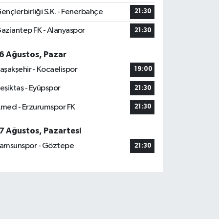
ençlerbirliği S.K. - Fenerbahçe
21:30
aziantep FK - Alanyaspor
21:30
6 Ağustos, Pazar
aşakşehir - Kocaelispor
19:00
eşiktaş - Eyüpspor
21:30
med - Erzurumspor FK
21:30
7 Ağustos, Pazartesi
amsunspor - Göztepe
21:30