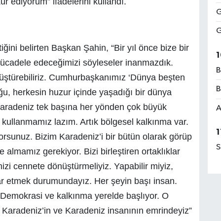
ür ediyorum” ifadelerini kullandı.
G
G
iğini belirten Başkan Şahin, “Bir yıl önce bize bir
1
ücadele edeceğimizi söyleseler inanmazdık.
B
üştürebiliriz. Cumhurbaşkanımız ‘Dünya beşten
B
uğu, herkesin huzur içinde yaşadığı bir dünya
Karadeniz tek başına her yönden çok büyük
A
yi kullanmamız lazım. Artık bölgesel kalkınma var.
1
yorsunuz. Bizim Karadeniz’i bir bütün olarak görüp
S
e almamız gerekiyor. Bizi birleştiren ortaklıklar
zi cennete dönüştürmeliyiz. Yapabilir miyiz,
imar etmek durumundayız. Her şeyin başı insan.
. Demokrasi ve kalkınma yerelde başlıyor. O
k Karadeniz’in ve Karadeniz insanının emrindeyiz”