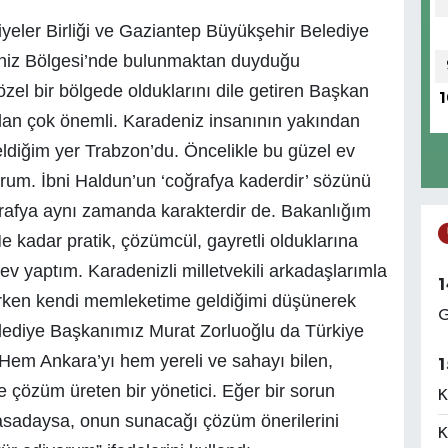
yeler Birliği ve Gaziantep Büyükşehir Belediye
niz Bölgesi’nde bulunmaktan duyduğu
el bir bölgede olduklarını dile getiren Başkan
1
dan çok önemli. Karadeniz insanının yakından
eldiğim yer Trabzon’du. Öncelikle bu güzel ev
orum. İbni Haldun’un ‘coğrafya kaderdir’ sözünü
ğrafya aynı zamanda karakterdir de. Bakanlığım
 kadar pratik, çözümcül, gayretli olduklarına
 yaptım. Karadenizli milletvekili arkadaşlarımla
1
lirken kendi memleketime geldiğimi düşünerek
G
lediye Başkanımız Murat Zorluoğlu da Türkiye
 Hem Ankara’yı hem yereli ve sahayı bilen,
1
ve çözüm üreten bir yönetici. Eğer bir sorun
K
asadaysa, onun sunacağı çözüm önerilerini
K