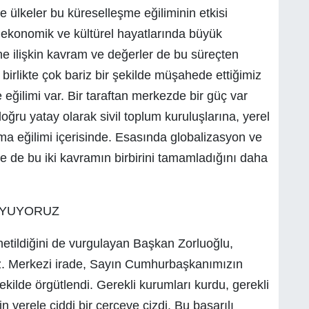
 ülkeler bu küreselleşme eğiliminin etkisi
 ekonomik ve kültürel hayatlarında büyük
e ilişkin kavram ve değerler de bu süreçten
 birlikte çok bariz bir şekilde müşahede ettiğimiz
eğilimi var. Bir taraftan merkezde bir güç var
oğru yatay olarak sivil toplum kuruluşlarına, yerel
ma eğilimi içerisinde. Esasında globalizasyon ve
se de bu iki kavramın birbirini tamamladığını daha
DUYUYORUZ
netildiğini de vurgulayan Başkan Zorluoğlu,
uz. Merkezi irade, Sayın Cumhurbaşkanımızın
şekilde örgütlendi. Gerekli kurumları kurdu, gerekli
n yerele ciddi bir çerçeve çizdi. Bu başarılı