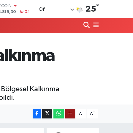
4.815,30
%-0.1
°
OLAR
25
Of
7,7436
%0.18
URO
5,2510
%0.32
TERLİN
4,4811
%0.38
RAM ALTIN
660.55
%0
alkınma
İST100
3.779
%-14
ı Bölgesel Kalkınma
ıldı.
-
+
A
A