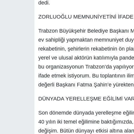
dedi.
ZORLUOĞLU MEMNUNİYETİNİ İFADE 
Trabzon Büyükşehir Belediye Başkanı Mur
ev sahipliği yapmaktan memnuniyet duyd
rekabetinin, şehirlerin rekabetinin ön pl
yerel ve ulusal aktörün katılımıyla pand
bu organizasyonun Trabzon’da yapılıy
ifade etmek istiyorum. Bu toplantının i
değerli Başkanı Fatma Şahin’e yürekten t
DÜNYADA YERELLEŞME EĞİLİMİ VA
Son dönemde dünyada yerelleşme eğilim
40 yılın iki temel eğilimine baktığımızda
değişim. Bütün dünyayı etkisi altına alan