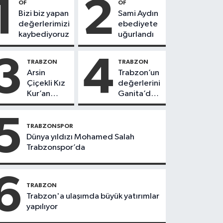
1
2
OF
OF
Bizi biz yapan
Sami Aydın
değerlerimizi
ebediyete
kaybediyoruz
uğurlandı
3
4
TRABZON
TRABZON
Arsin
Trabzon’un
Çiçekli Kız
değerlerini
Kur’an
Ganita’da
Kursu’nda
yaşatıyoruz
112 öğrenci
5
icazet aldı
TRABZONSPOR
Dünya yıldızı Mohamed Salah
Trabzonspor’da
6
TRABZON
Trabzon'a ulaşımda büyük yatırımlar
yapılıyor