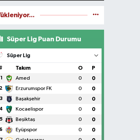
ükleniyor...
Süper Lig Puan Durumu
Süper Lig
#
Takım
O
P
1
Amed
0
0
2
Erzurumspor FK
0
0
3
Başakşehir
0
0
4
Kocaelispor
0
0
5
Beşiktaş
0
0
6
Eyüpspor
0
0
7