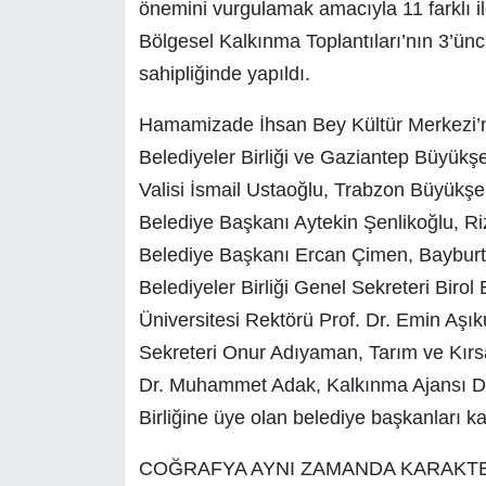
önemini vurgulamak amacıyla 11 farklı 
Bölgesel Kalkınma Toplantıları’nın 3’ün
sahipliğinde yapıldı.
Hamamizade İhsan Bey Kültür Merkezi’nde
Belediyeler Birliği ve Gaziantep Büyük
Valisi İsmail Ustaoğlu, Trabzon Büyükşe
Belediye Başkanı Aytekin Şenlikoğlu, 
Belediye Başkanı Ercan Çimen, Baybur
Belediyeler Birliği Genel Sekreteri Biro
Üniversitesi Rektörü Prof. Dr. Emin Aşı
Sekreteri Onur Adıyaman, Tarım ve Kır
Dr. Muhammet Adak, Kalkınma Ajansı D
Birliğine üye olan belediye başkanları kat
COĞRAFYA AYNI ZAMANDA KARAKT