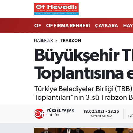
Trabzon Nöbetçi Eczaneler
OF
OF FİRMA REHBERİ
ÇAYKARA
HAY
Trabzon Hava Durumu
HABERLER
TRABZON
Büyükşehir T
Trabzon Namaz Vakitleri
Toplantısına e
Trabzon Trafik Yoğunluk Haritası
Süper Lig Puan Durumu ve Fikstür
Türkiye Belediyeler Birliği (T
Toplantıları”nın 3.sü Trabzon B
Tüm Manşetler
YÜKSEL YAŞAR
18.02.2021 - 23:26
Son Dakika Haberleri
EDITÖR
YAYINLANMA
GÖ
Haber Arşivi