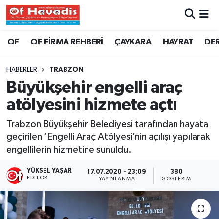
Trabzon Nöbetçi Eczaneler
OF
OF FİRMA REHBERİ
ÇAYKARA
HAYRAT
DE
Trabzon Hava Durumu
HABERLER
TRABZON
Büyükşehir engelli araç
Trabzon Namaz Vakitleri
atölyesini hizmete açtı
Trabzon Trafik Yoğunluk Haritası
Trabzon Büyükşehir Belediyesi tarafından hayata
geçirilen ‘Engelli Araç Atölyesi’nin açılışı yapılarak
Süper Lig Puan Durumu ve Fikstür
engellilerin hizmetine sunuldu.
Tüm Manşetler
YÜKSEL YAŞAR
17.07.2020 - 23:09
380
EDITÖR
YAYINLANMA
GÖSTERIM
Son Dakika Haberleri
Haber Arşivi