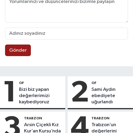
Gönder
1
2
OF
OF
Bizi biz yapan
Sami Aydın
değerlerimizi
ebediyete
kaybediyoruz
uğurlandı
3
4
TRABZON
TRABZON
Arsin Çiçekli Kız
Trabzon’un
Kur’an Kursu’nda
değerlerini