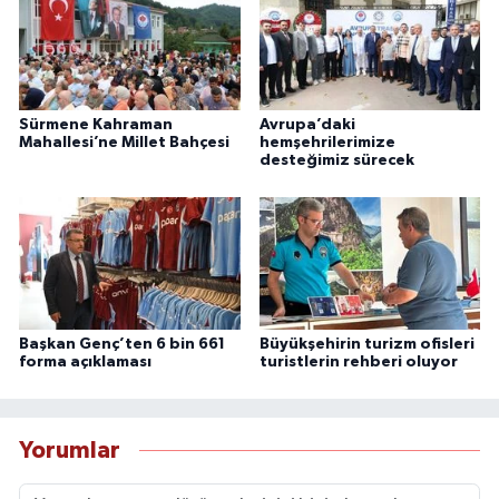
Sürmene Kahraman
Avrupa’daki
Mahallesi’ne Millet Bahçesi
hemşehrilerimize
desteğimiz sürecek
Başkan Genç’ten 6 bin 661
Büyükşehirin turizm ofisleri
forma açıklaması
turistlerin rehberi oluyor
Yorumlar