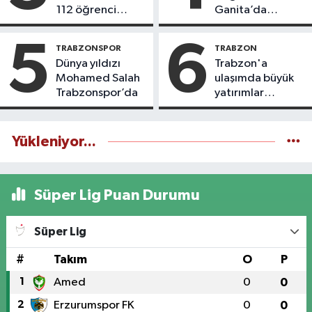
112 öğrenci
Ganita’da
icazet aldı
yaşatıyoruz
5
6
TRABZONSPOR
TRABZON
Dünya yıldızı
Trabzon'a
Mohamed Salah
ulaşımda büyük
Trabzonspor’da
yatırımlar
yapılıyor
Yükleniyor...
Süper Lig Puan Durumu
Süper Lig
#
Takım
O
P
1
Amed
0
0
2
Erzurumspor FK
0
0