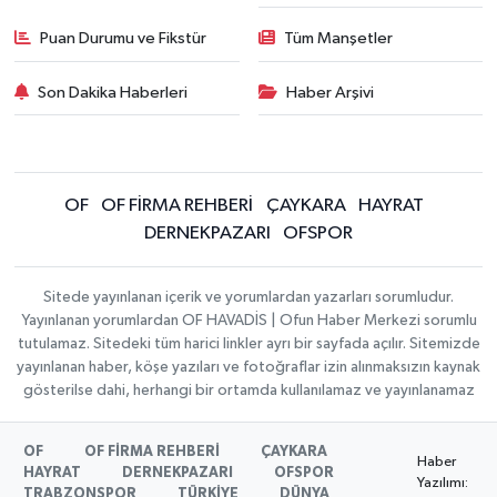
Puan Durumu ve Fikstür
Tüm Manşetler
Son Dakika Haberleri
Haber Arşivi
OF
OF FİRMA REHBERİ
ÇAYKARA
HAYRAT
DERNEKPAZARI
OFSPOR
Sitede yayınlanan içerik ve yorumlardan yazarları sorumludur.
Yayınlanan yorumlardan OF HAVADİS | Ofun Haber Merkezi sorumlu
tutulamaz. Sitedeki tüm harici linkler ayrı bir sayfada açılır. Sitemizde
yayınlanan haber, köşe yazıları ve fotoğraflar izin alınmaksızın kaynak
gösterilse dahi, herhangi bir ortamda kullanılamaz ve yayınlanamaz
OF
OF FİRMA REHBERİ
ÇAYKARA
Haber
HAYRAT
DERNEKPAZARI
OFSPOR
Yazılımı:
TRABZONSPOR
TÜRKİYE
DÜNYA