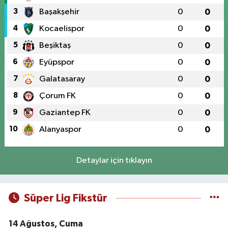
3
Başakşehir
0
0
4
Kocaelispor
0
0
5
Beşiktaş
0
0
6
Eyüpspor
0
0
7
Galatasaray
0
0
8
Çorum FK
0
0
9
Gaziantep FK
0
0
10
Alanyaspor
0
0
Detaylar için tıklayın
Süper Lig Fikstür
14 Ağustos, Cuma