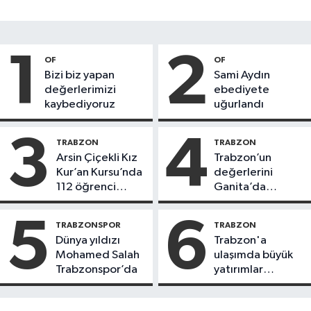
1
2
OF
OF
Bizi biz yapan
Sami Aydın
değerlerimizi
ebediyete
kaybediyoruz
uğurlandı
3
4
TRABZON
TRABZON
Arsin Çiçekli Kız
Trabzon’un
Kur’an Kursu’nda
değerlerini
112 öğrenci
Ganita’da
icazet aldı
yaşatıyoruz
5
6
TRABZONSPOR
TRABZON
Dünya yıldızı
Trabzon'a
Mohamed Salah
ulaşımda büyük
Trabzonspor’da
yatırımlar
yapılıyor