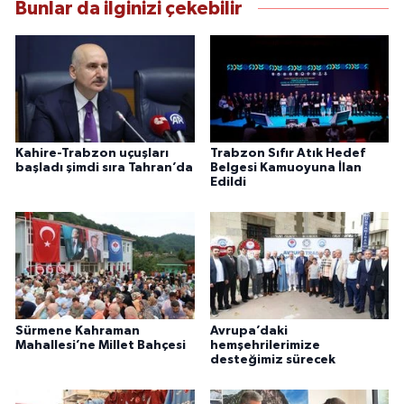
Bunlar da ilginizi çekebilir
Kahire-Trabzon uçuşları
Trabzon Sıfır Atık Hedef
başladı şimdi sıra Tahran’da
Belgesi Kamuoyuna İlan
Edildi
Sürmene Kahraman
Avrupa’daki
Mahallesi’ne Millet Bahçesi
hemşehrilerimize
desteğimiz sürecek