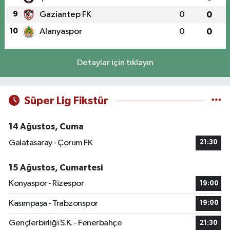
9
Gaziantep FK
0
0
10
Alanyaspor
0
0
Detaylar için tıklayın
Süper Lig Fikstür
14 Ağustos, Cuma
Galatasaray - Çorum FK
21:30
15 Ağustos, Cumartesi
Konyaspor - Rizespor
19:00
Kasımpaşa - Trabzonspor
19:00
Gençlerbirliği S.K. - Fenerbahçe
21:30