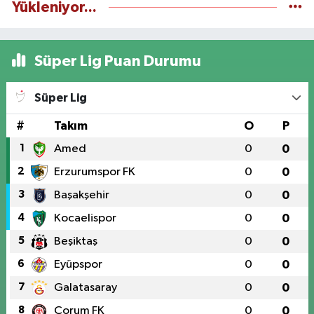
Yükleniyor...
Süper Lig Puan Durumu
Süper Lig
#
Takım
O
P
1
Amed
0
0
2
Erzurumspor FK
0
0
3
Başakşehir
0
0
4
Kocaelispor
0
0
5
Beşiktaş
0
0
6
Eyüpspor
0
0
7
Galatasaray
0
0
8
Çorum FK
0
0