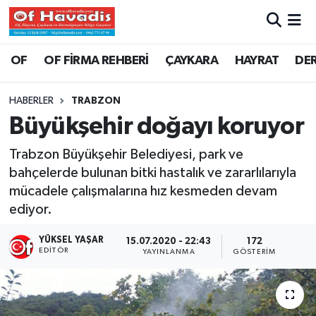
Trabzon Nöbetçi Eczaneler
OF
OF FİRMA REHBERİ
ÇAYKARA
HAYRAT
DE
Trabzon Hava Durumu
HABERLER
TRABZON
Büyükşehir doğayı koruyor
Trabzon Namaz Vakitleri
Trabzon Büyükşehir Belediyesi, park ve
Trabzon Trafik Yoğunluk Haritası
bahçelerde bulunan bitki hastalık ve zararlılarıyla
mücadele çalışmalarına hız kesmeden devam
Süper Lig Puan Durumu ve Fikstür
ediyor.
Tüm Manşetler
YÜKSEL YAŞAR
15.07.2020 - 22:43
172
EDITÖR
YAYINLANMA
GÖSTERIM
Son Dakika Haberleri
Haber Arşivi