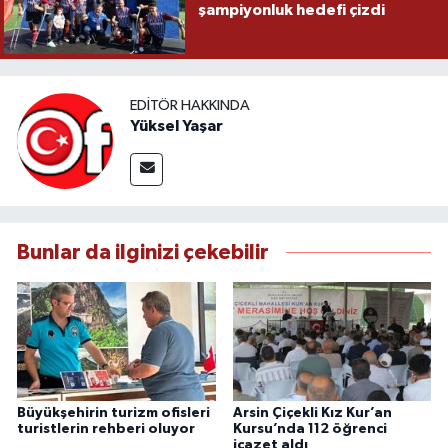
şampiyonluk hedefi çizdi
EDITÖR HAKKINDA
Yüksel Yaşar
Bunlar da ilginizi çekebilir
Büyükşehirin turizm ofisleri
Arsin Çiçekli Kız Kur’an
turistlerin rehberi oluyor
Kursu’nda 112 öğrenci
icazet aldı