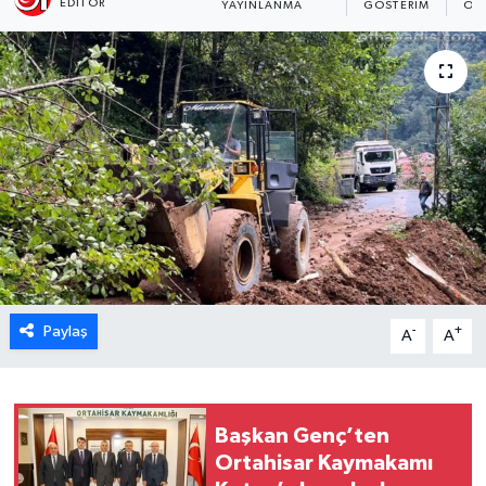
EDITÖR
YAYINLANMA
GÖSTERIM
OK
Paylaş
-
+
A
A
Başkan Genç’ten
Ortahisar Kaymakamı