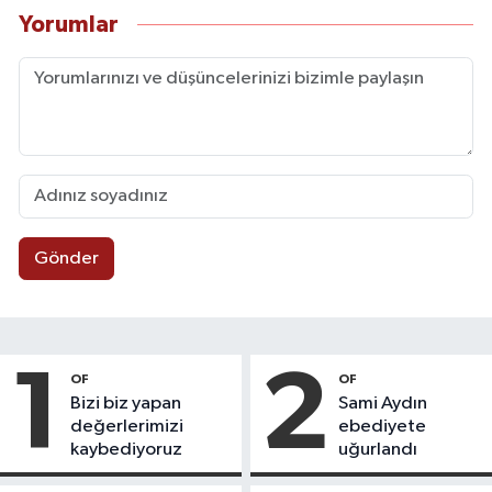
Yorumlar
Gönder
1
2
OF
OF
Bizi biz yapan
Sami Aydın
değerlerimizi
ebediyete
kaybediyoruz
uğurlandı