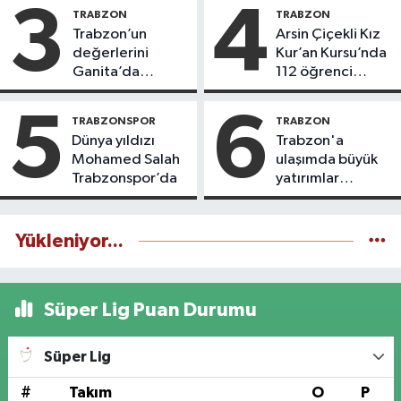
3
4
TRABZON
TRABZON
Trabzon’un
Arsin Çiçekli Kız
değerlerini
Kur’an Kursu’nda
Ganita’da
112 öğrenci
yaşatıyoruz
icazet aldı
5
6
TRABZONSPOR
TRABZON
Dünya yıldızı
Trabzon'a
Mohamed Salah
ulaşımda büyük
Trabzonspor’da
yatırımlar
yapılıyor
Yükleniyor...
Süper Lig Puan Durumu
Süper Lig
#
Takım
O
P