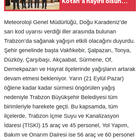
Kotan’a hayırlı olsun
ziyareti
Meteoroloji Genel Müdürlüğü, Doğu Karadeniz’de
sarı kod uyarısı verdiği iller arasında bulunan
Trabzon’da sağanak yağışın etkili olacağını duyurdu.
Şehir genelinde başta Vakfıkebir, Şalpazarı, Tonya,
Düzköy, Çarşıbaşı, Akçaabat, Sürmene, Of,
Dernekpazarı ve Hayrat ilçelerinde yağışların artarak
devam etmesi bekleniyor. Yarın (21 Eylül Pazar)
öğlene kadar kadar sürmesi öngörülen yağış
nedeniyle Trabzon Büyükşehir Belediyesi tüm
birimleriyle harekete geçti. Bu kapsamda, tüm
ilçelerde, Trabzon İçme Suyu ve Kanalizasyon
İdaresi (TİSKİ) 15 araç ve 45 personel, Yol Yapım,
Bakım ve Onarım Dairesi ise 56 araç ve 60 personel