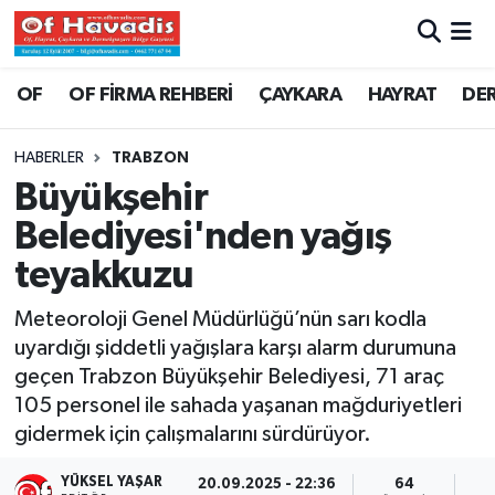
Trabzon Nöbetçi Eczaneler
OF
OF FİRMA REHBERİ
ÇAYKARA
HAYRAT
DE
Trabzon Hava Durumu
HABERLER
TRABZON
Büyükşehir
Trabzon Namaz Vakitleri
Belediyesi'nden yağış
Trabzon Trafik Yoğunluk Haritası
teyakkuzu
Süper Lig Puan Durumu ve Fikstür
Meteoroloji Genel Müdürlüğü’nün sarı kodla
uyardığı şiddetli yağışlara karşı alarm durumuna
Tüm Manşetler
geçen Trabzon Büyükşehir Belediyesi, 71 araç
105 personel ile sahada yaşanan mağduriyetleri
Son Dakika Haberleri
gidermek için çalışmalarını sürdürüyor.
Haber Arşivi
YÜKSEL YAŞAR
20.09.2025 - 22:36
64