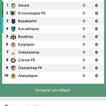
1
Amed
0
0
2
Erzurumspor FK
0
0
3
Başakşehir
0
0
4
Kocaelispor
0
0
5
Beşiktaş
0
0
6
Eyüpspor
0
0
7
Galatasaray
0
0
8
Çorum FK
0
0
9
Gaziantep FK
0
0
10
Alanyaspor
0
0
Detaylar için tıklayın