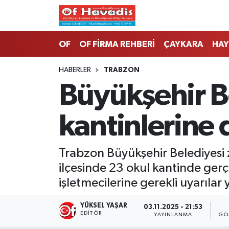
Trabzon Nöbetçi Eczaneler
OF
OF FİRMA REHBERİ
ÇAYKARA
HAY
Trabzon Hava Durumu
HABERLER
TRABZON
Büyükşehir B
Trabzon Namaz Vakitleri
kantinlerine
Trabzon Trafik Yoğunluk Haritası
Süper Lig Puan Durumu ve Fikstür
Trabzon Büyükşehir Belediyesi z
ilçesinde 23 okul kantinde gerç
Tüm Manşetler
işletmecilerine gerekli uyarılar 
Son Dakika Haberleri
YÜKSEL YAŞAR
03.11.2025 - 21:53
EDITÖR
YAYINLANMA
GÖ
Haber Arşivi