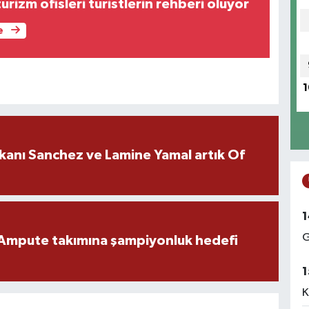
urizm ofisleri turistlerin rehberi oluyor
e
1
kanı Sanchez ve Lamine Yamal artık Of
1
G
Ampute takımına şampiyonluk hedefi
1
K