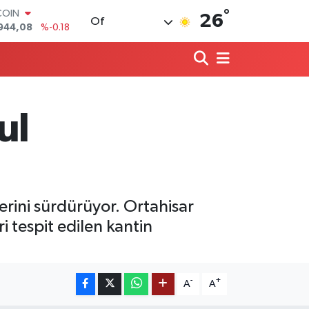
°
COIN
26
Of
944,08
%-0.18
LAR
7436
%0.18
RO
2510
%0.32
RLİN
4811
%0.38
ul
M ALTIN
0.55
%0.03
T100
779
%-14
erini sürdürüyor. Ortahisar
i tespit edilen kantin
-
+
A
A