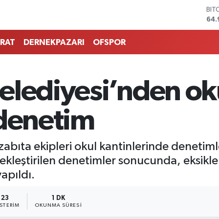
BIT
64.
DO
47,
RAT
DERNEKPAZARI
OFSPOR
EU
55,
STE
64,
elediyesi’nden ok
GRA
666
BİS
 denetim
13.
abıta ekipleri okul kantinlerinde denetiml
ekleştirilen denetimler sonucunda, eksikler
yapıldı.
23
1 DK
STERIM
OKUNMA SÜRESI