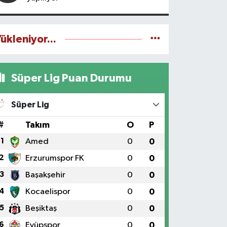
ükleniyor...
Süper Lig Puan Durumu
Süper Lig
#
Takım
O
P
1
Amed
0
0
2
Erzurumspor FK
0
0
3
Başakşehir
0
0
4
Kocaelispor
0
0
5
Beşiktaş
0
0
6
Eyüpspor
0
0