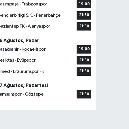
asımpaşa - Trabzonspor
19:00
ençlerbirliği S.K. - Fenerbahçe
21:30
aziantep FK - Alanyaspor
21:30
6 Ağustos, Pazar
aşakşehir - Kocaelispor
19:00
eşiktaş - Eyüpspor
21:30
med - Erzurumspor FK
21:30
7 Ağustos, Pazartesi
amsunspor - Göztepe
21:30