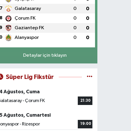
7
Galatasaray
0
0
8
Çorum FK
0
0
9
Gaziantep FK
0
0
0
Alanyaspor
0
0
Detaylar için tıklayın
Süper Lig Fikstür
4 Ağustos, Cuma
alatasaray - Çorum FK
21:30
5 Ağustos, Cumartesi
onyaspor - Rizespor
19:00