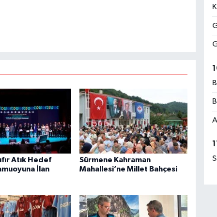
K
G
G
1
B
B
A
1
S
fır Atık Hedef
Sürmene Kahraman
amuoyuna İlan
Mahallesi’ne Millet Bahçesi