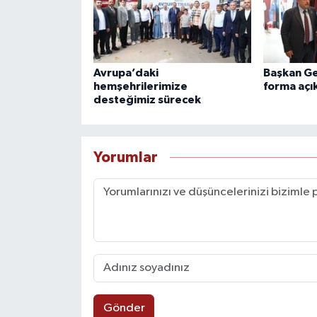
Avrupa’daki
Başkan Ge
hemşehrilerimize
forma açı
desteğimiz sürecek
Yorumlar
Gönder