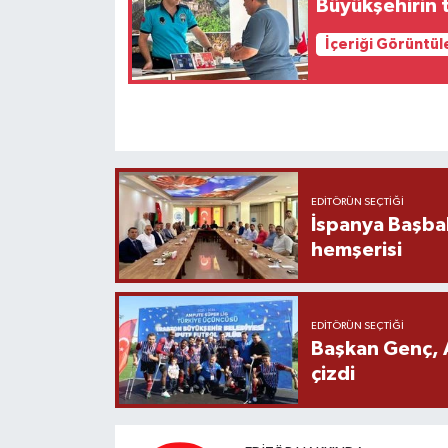
Büyükşehirin t
İçeriği Görüntül
EDITÖRÜN SEÇTIĞI
İspanya Başba
hemşerisi
EDITÖRÜN SEÇTIĞI
Başkan Genç, 
çizdi