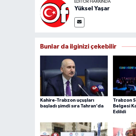
EDITÖR HAKKINDA
Yüksel Yaşar
Bunlar da ilginizi çekebilir
Kahire-Trabzon uçuşları
Trabzon Sı
başladı şimdi sıra Tahran’da
Belgesi K
Edildi