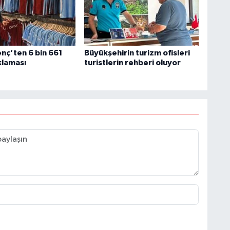
nç’ten 6 bin 661
Büyükşehirin turizm ofisleri
klaması
turistlerin rehberi oluyor