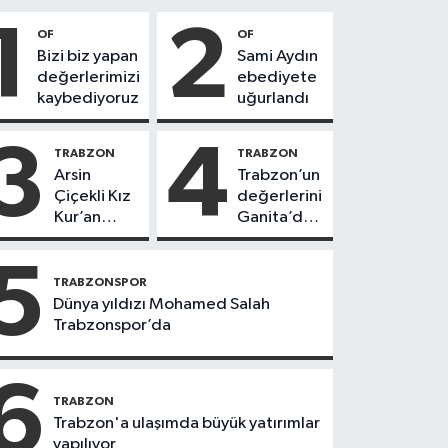
1
2
OF
OF
Bizi biz yapan
Sami Aydın
değerlerimizi
ebediyete
kaybediyoruz
uğurlandı
3
4
TRABZON
TRABZON
Arsin
Trabzon’un
Çiçekli Kız
değerlerini
Kur’an
Ganita’da
Kursu’nda
yaşatıyoruz
112 öğrenci
5
icazet aldı
TRABZONSPOR
Dünya yıldızı Mohamed Salah
Trabzonspor’da
6
TRABZON
Trabzon'a ulaşımda büyük yatırımlar
yapılıyor