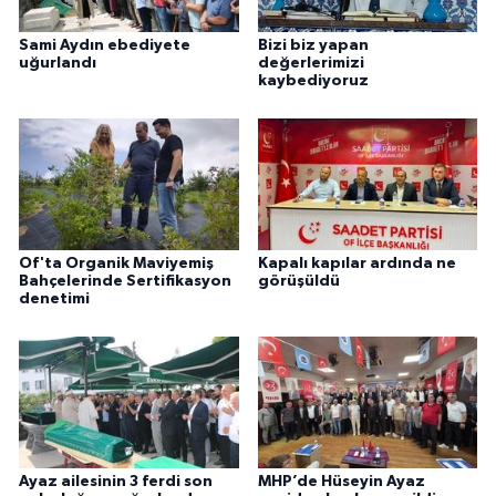
Sami Aydın ebediyete
Bizi biz yapan
uğurlandı
değerlerimizi
kaybediyoruz
Of'ta Organik Maviyemiş
Kapalı kapılar ardında ne
Bahçelerinde Sertifikasyon
görüşüldü
denetimi
Ayaz ailesinin 3 ferdi son
MHP’de Hüseyin Ayaz