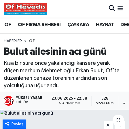
Trabzon Nöbetçi Eczaneler
OF
OF FİRMA REHBERİ
ÇAYKARA
HAYRAT
DE
Trabzon Hava Durumu
HABERLER
OF
Bulut ailesinin acı günü
Trabzon Namaz Vakitleri
Kısa bir süre önce yakalandığı kansere yenik
Trabzon Trafik Yoğunluk Haritası
düşen merhum Mehmet oğlu Erkan Bulut, Of’ta
düzenlenen cenaze töreninin ardından son
Süper Lig Puan Durumu ve Fikstür
yolculuğuna uğurlandı.
Tüm Manşetler
YÜKSEL YAŞAR
23.06.2025 - 22:58
528
EDITÖR
YAYINLANMA
GÖSTERIM
OK
Son Dakika Haberleri
Paylaş
Haber Arşivi
-
+
A
A