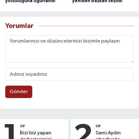
yolculuğuna uğurlandı
yeniden başkan seçildi
Yorumlar
Gönder
1
2
OF
OF
Bizi biz yapan
Sami Aydın