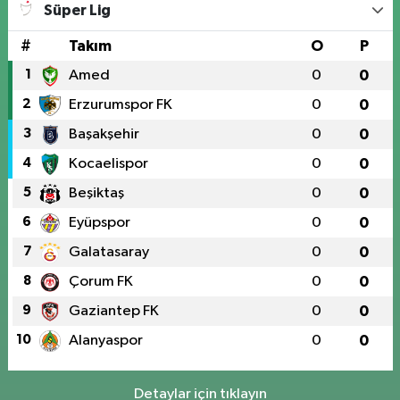
Süper Lig
#
Takım
O
P
1
Amed
0
0
2
Erzurumspor FK
0
0
3
Başakşehir
0
0
4
Kocaelispor
0
0
5
Beşiktaş
0
0
6
Eyüpspor
0
0
7
Galatasaray
0
0
8
Çorum FK
0
0
9
Gaziantep FK
0
0
10
Alanyaspor
0
0
Detaylar için tıklayın