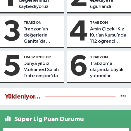
değerlerimizi
ebediyete
kaybediyoruz
uğurlandı
3
4
TRABZON
TRABZON
Trabzon’un
Arsin Çiçekli Kız
değerlerini
Kur’an Kursu’nda
Ganita’da
112 öğrenci
yaşatıyoruz
icazet aldı
5
6
TRABZONSPOR
TRABZON
Dünya yıldızı
Trabzon'a
Mohamed Salah
ulaşımda büyük
Trabzonspor’da
yatırımlar
yapılıyor
Yükleniyor...
Süper Lig Puan Durumu