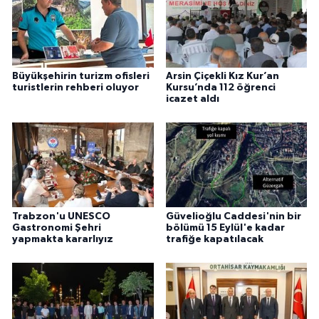
Büyükşehirin turizm ofisleri
Arsin Çiçekli Kız Kur’an
turistlerin rehberi oluyor
Kursu’nda 112 öğrenci
icazet aldı
Trabzon'u UNESCO
Güvelioğlu Caddesi'nin bir
Gastronomi Şehri
bölümü 15 Eylül'e kadar
yapmakta kararlıyız
trafiğe kapatılacak