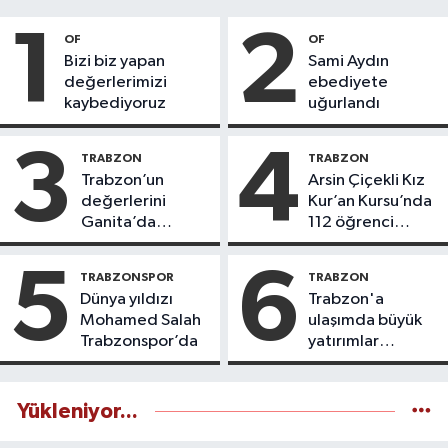
1
2
OF
OF
Bizi biz yapan
Sami Aydın
değerlerimizi
ebediyete
kaybediyoruz
uğurlandı
3
4
TRABZON
TRABZON
Trabzon’un
Arsin Çiçekli Kız
değerlerini
Kur’an Kursu’nda
Ganita’da
112 öğrenci
yaşatıyoruz
icazet aldı
5
6
TRABZONSPOR
TRABZON
Dünya yıldızı
Trabzon'a
Mohamed Salah
ulaşımda büyük
Trabzonspor’da
yatırımlar
yapılıyor
Yükleniyor...