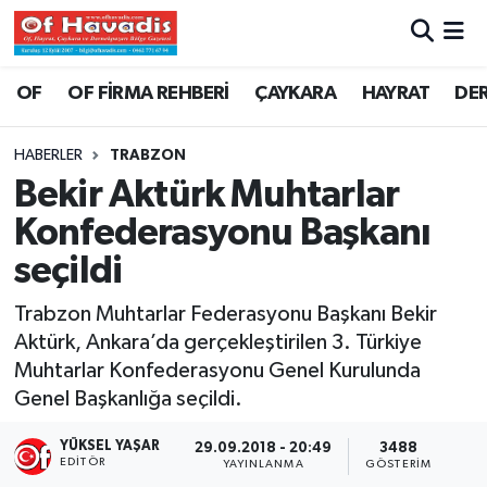
Trabzon Nöbetçi Eczaneler
OF
OF FİRMA REHBERİ
ÇAYKARA
HAYRAT
DE
Trabzon Hava Durumu
HABERLER
TRABZON
Bekir Aktürk Muhtarlar
Trabzon Namaz Vakitleri
Konfederasyonu Başkanı
Trabzon Trafik Yoğunluk Haritası
seçildi
Süper Lig Puan Durumu ve Fikstür
Trabzon Muhtarlar Federasyonu Başkanı Bekir
Aktürk, Ankara’da gerçekleştirilen 3. Türkiye
Tüm Manşetler
Muhtarlar Konfederasyonu Genel Kurulunda
Genel Başkanlığa seçildi.
Son Dakika Haberleri
YÜKSEL YAŞAR
29.09.2018 - 20:49
3488
EDITÖR
YAYINLANMA
GÖSTERIM
Haber Arşivi