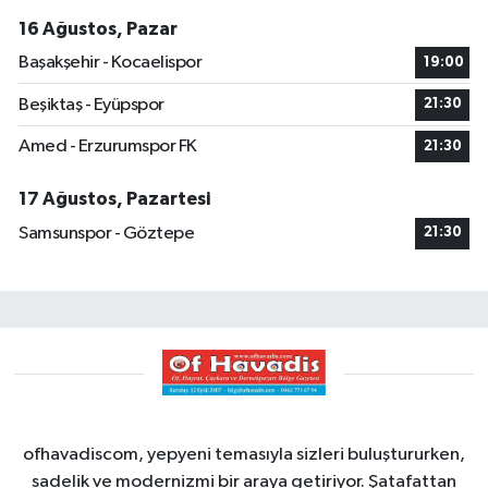
16 Ağustos, Pazar
Başakşehir - Kocaelispor
19:00
Beşiktaş - Eyüpspor
21:30
Amed - Erzurumspor FK
21:30
17 Ağustos, Pazartesi
Samsunspor - Göztepe
21:30
ofhavadiscom, yepyeni temasıyla sizleri buluştururken,
sadelik ve modernizmi bir araya getiriyor. Şatafattan