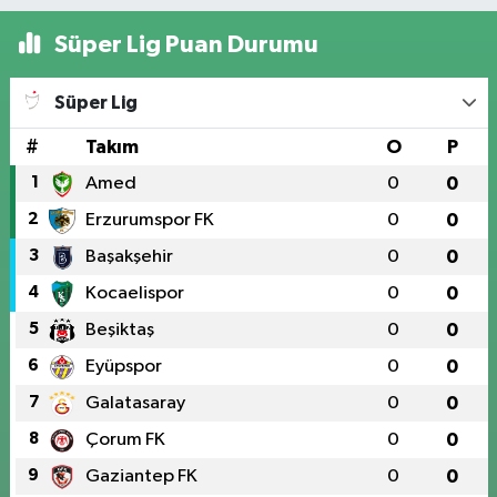
Süper Lig Puan Durumu
Süper Lig
#
Takım
O
P
1
Amed
0
0
2
Erzurumspor FK
0
0
3
Başakşehir
0
0
4
Kocaelispor
0
0
5
Beşiktaş
0
0
6
Eyüpspor
0
0
7
Galatasaray
0
0
8
Çorum FK
0
0
9
Gaziantep FK
0
0