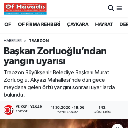
Trabzon Nöbetçi Eczaneler
OF
OF FİRMA REHBERİ
ÇAYKARA
HAYRAT
DE
Trabzon Hava Durumu
HABERLER
TRABZON
Başkan Zorluoğlu’ndan
Trabzon Namaz Vakitleri
yangın uyarısı
Trabzon Trafik Yoğunluk Haritası
Trabzon Büyükşehir Belediye Başkanı Murat
Zorluoğlu, Akyazı Mahallesi’nde dün gece
Süper Lig Puan Durumu ve Fikstür
meydana gelen örtü yangını sonrası uyarılarda
bulundu.
Tüm Manşetler
YÜKSEL YAŞAR
11.10.2020 - 19:06
142
Son Dakika Haberleri
EDITÖR
YAYINLANMA
GÖSTERIM
Haber Arşivi