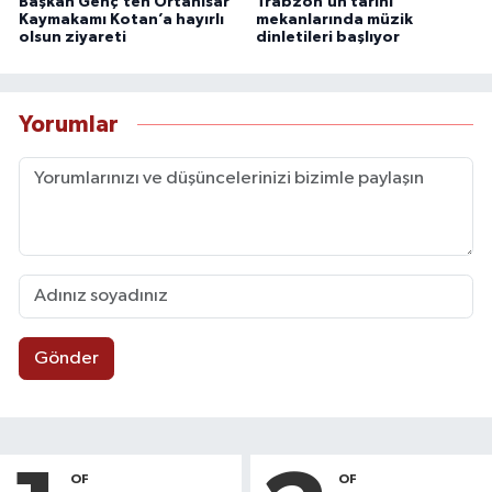
Başkan Genç’ten Ortahisar
Trabzon’un tarihi
Kaymakamı Kotan’a hayırlı
mekanlarında müzik
olsun ziyareti
dinletileri başlıyor
Yorumlar
Gönder
OF
OF