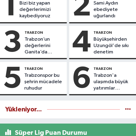
1
2
Bizi biz yapan
Sami Aydın
değerlerimizi
ebediyete
kaybediyoruz
uğurlandı
3
4
TRABZON
TRABZON
Trabzon’un
Büyükşehirden
değerlerini
Uzungöl'de sıkı
Ganita’da
denetim
yaşatıyoruz
5
6
TRABZON
TRABZON
Trabzonspor bu
Trabzon'a
şehrin mücadele
ulaşımda büyük
ruhudur
yatırımlar
yapılıyor
Yükleniyor...
Süper Lig Puan Durumu