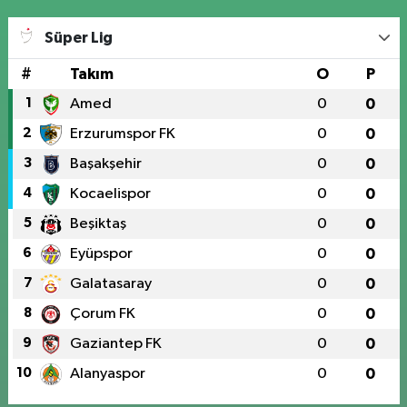
Süper Lig
#
Takım
O
P
1
Amed
0
0
2
Erzurumspor FK
0
0
3
Başakşehir
0
0
4
Kocaelispor
0
0
5
Beşiktaş
0
0
6
Eyüpspor
0
0
7
Galatasaray
0
0
8
Çorum FK
0
0
9
Gaziantep FK
0
0
10
Alanyaspor
0
0