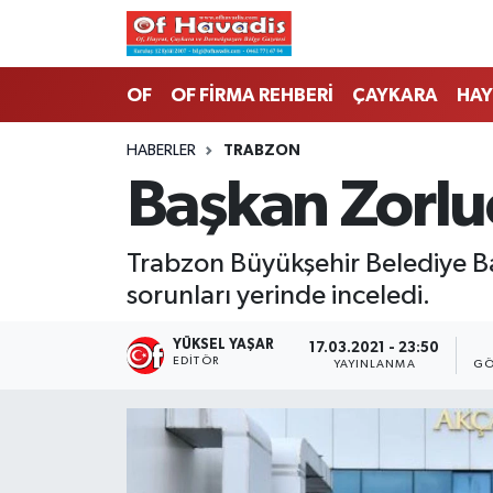
Trabzon Nöbetçi Eczaneler
OF
OF FİRMA REHBERİ
ÇAYKARA
HAY
Trabzon Hava Durumu
HABERLER
TRABZON
Başkan Zorluo
Trabzon Namaz Vakitleri
Trabzon Trafik Yoğunluk Haritası
Trabzon Büyükşehir Belediye Ba
sorunları yerinde inceledi.
Süper Lig Puan Durumu ve Fikstür
YÜKSEL YAŞAR
17.03.2021 - 23:50
Tüm Manşetler
EDITÖR
YAYINLANMA
GÖ
Son Dakika Haberleri
Haber Arşivi