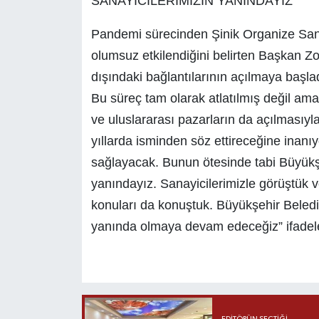
SANAYİCİLERİMİZİN YANINDAYIZ
Pandemi sürecinden Şinik Organize Sanay
olumsuz etkilendiğini belirten Başkan Zo
dışındaki bağlantılarının açılmaya başladığ
Bu süreç tam olarak atlatılmış değil ama
ve uluslararası pazarların da açılmasıy
yıllarda isminden söz ettireceğine inanıy
sağlayacak. Bunun ötesinde tabi Büyükşe
yanındayız. Sanayicilerimizle görüştük v
konuları da konuştuk. Büyükşehir Beledi
yanında olmaya devam edeceğiz” ifadeler
EDITÖRÜN SEÇTIĞI