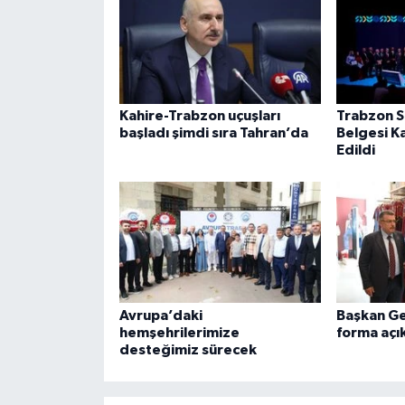
Kahire-Trabzon uçuşları
Trabzon Sı
başladı şimdi sıra Tahran’da
Belgesi K
Edildi
Avrupa’daki
Başkan Ge
hemşehrilerimize
forma açı
desteğimiz sürecek