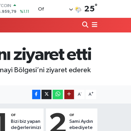
ITCOIN
°
25
Of
4.959,79
%1.11
OLAR
7,7436
%0.18
URO
5,2510
%0.32
ERLİN
,4811
%0.38
 ziyaret etti
RAM ALTIN
660.55
%0.03
ST100
ayi Bölgesi’ni ziyaret ederek
.779
%-14
-
+
A
A
1
2
OF
OF
Bizi biz yapan
Sami Aydın
değerlerimizi
ebediyete