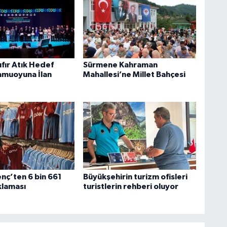
fır Atık Hedef
Sürmene Kahraman
amuoyuna İlan
Mahallesi’ne Millet Bahçesi
nç’ten 6 bin 661
Büyükşehirin turizm ofisleri
klaması
turistlerin rehberi oluyor