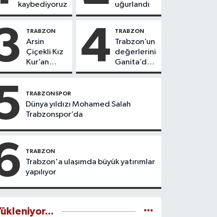
kaybediyoruz
uğurlandı
3
4
TRABZON
TRABZON
Arsin
Trabzon’un
Çiçekli Kız
değerlerini
Kur’an
Ganita’da
Kursu’nda
yaşatıyoruz
112 öğrenci
5
icazet aldı
TRABZONSPOR
Dünya yıldızı Mohamed Salah
Trabzonspor’da
6
TRABZON
Trabzon'a ulaşımda büyük yatırımlar
yapılıyor
ükleniyor...