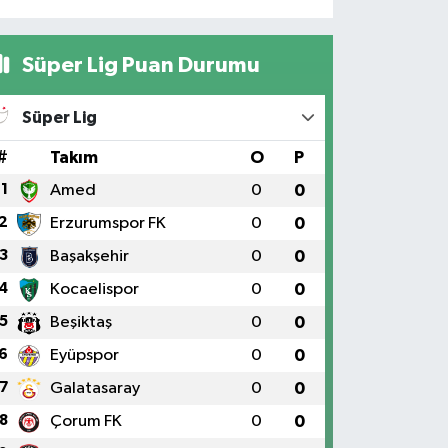
Süper Lig Puan Durumu
Süper Lig
#
Takım
O
P
1
Amed
0
0
2
Erzurumspor FK
0
0
3
Başakşehir
0
0
4
Kocaelispor
0
0
5
Beşiktaş
0
0
6
Eyüpspor
0
0
7
Galatasaray
0
0
8
Çorum FK
0
0