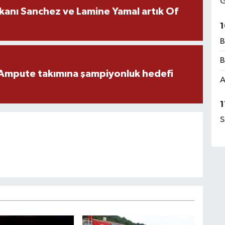
G
kanı Sanchez ve Lamine Yamal artık Of
1
B
B
Ampute takımına şampiyonluk hedefi
A
1
S