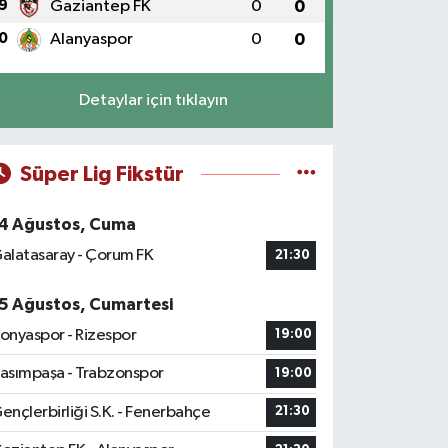
9
Gaziantep FK
0
0
0
Alanyaspor
0
0
Detaylar için tıklayın
Süper Lig Fikstür
4 Ağustos, Cuma
alatasaray - Çorum FK
21:30
5 Ağustos, Cumartesi
onyaspor - Rizespor
19:00
asımpaşa - Trabzonspor
19:00
ençlerbirliği S.K. - Fenerbahçe
21:30