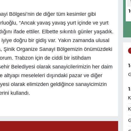
1
i Bölgesi’nin de diğer tüm kesimler gibi
rluoğlu, “Ancak yavaş yavaş yurt içinde ve yurt
ını ifade ettiler. Elbette sıkıntılı günler yaşadık.
 iyiye doğru bir gidiş var. Yakın zamanda ulusal
la, Şinik Organize Sanayi Bölgemizin önümüzdeki
orum. Trabzon için de ciddi bir istihdam
1
hir Belediyesi olarak sanayicilerimizin her daim
G
e altyapı meseleleri dışındaki pazar ve diğer
yesi olarak elimizden geldiğince sanayicimizin
1
ini kullandı.
K
K
G