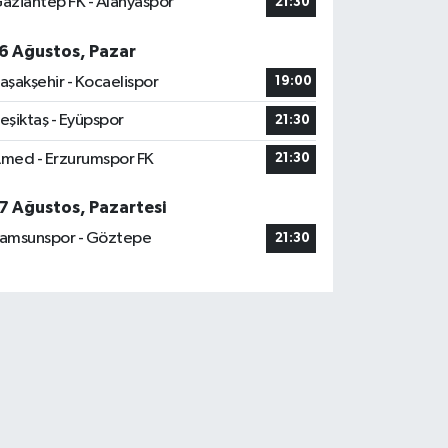
aziantep FK - Alanyaspor
21:30
6 Ağustos, Pazar
aşakşehir - Kocaelispor
19:00
eşiktaş - Eyüpspor
21:30
med - Erzurumspor FK
21:30
7 Ağustos, Pazartesi
amsunspor - Göztepe
21:30