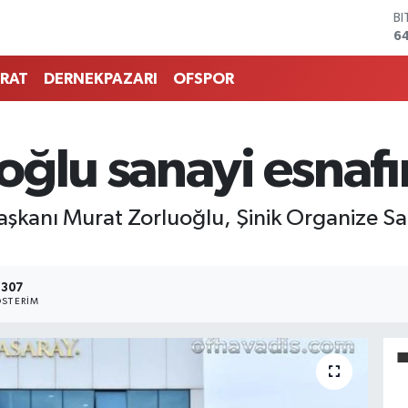
B
6
D
4
RAT
DERNEKPAZARI
OFSPOR
E
5
ST
64
ğlu sanayi esnafını
G
6
Bİ
şkanı Murat Zorluoğlu, Şinik Organize San
13
307
STERIM