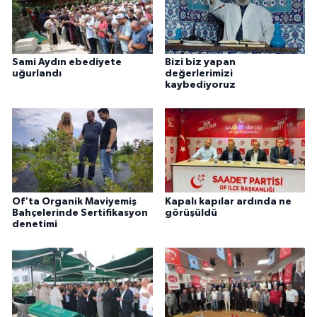
Sami Aydın ebediyete
Bizi biz yapan
uğurlandı
değerlerimizi
kaybediyoruz
Of'ta Organik Maviyemiş
Kapalı kapılar ardında ne
Bahçelerinde Sertifikasyon
görüşüldü
denetimi