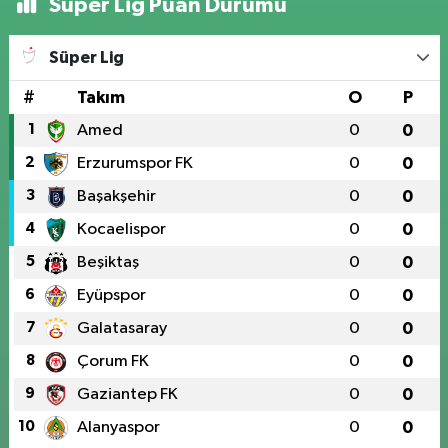
Süper Lig Puan Durumu
Süper Lig
#
Takım
O
P
1
Amed
0
0
2
Erzurumspor FK
0
0
3
Başakşehir
0
0
4
Kocaelispor
0
0
5
Beşiktaş
0
0
6
Eyüpspor
0
0
7
Galatasaray
0
0
8
Çorum FK
0
0
9
Gaziantep FK
0
0
10
Alanyaspor
0
0