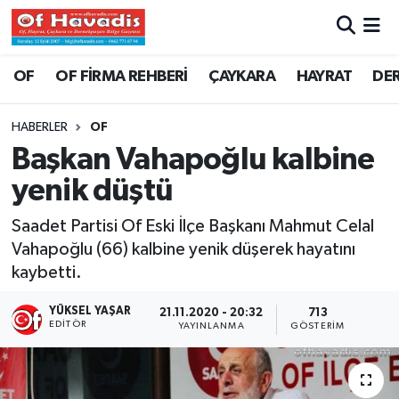
Trabzon Nöbetçi Eczaneler
OF
OF FİRMA REHBERİ
ÇAYKARA
HAYRAT
DE
Trabzon Hava Durumu
HABERLER
OF
Başkan Vahapoğlu kalbine
Trabzon Namaz Vakitleri
yenik düştü
Trabzon Trafik Yoğunluk Haritası
Saadet Partisi Of Eski İlçe Başkanı Mahmut Celal
Vahapoğlu (66) kalbine yenik düşerek hayatını
Süper Lig Puan Durumu ve Fikstür
kaybetti.
Tüm Manşetler
YÜKSEL YAŞAR
21.11.2020 - 20:32
713
EDITÖR
YAYINLANMA
GÖSTERIM
Son Dakika Haberleri
Haber Arşivi