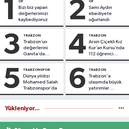
1
2
OF
OF
Bizi biz yapan
Sami Aydın
değerlerimizi
ebediyete
kaybediyoruz
uğurlandı
3
4
TRABZON
TRABZON
Trabzon’un
Arsin Çiçekli Kız
değerlerini
Kur’an Kursu’nda
Ganita’da
112 öğrenci
yaşatıyoruz
icazet aldı
5
6
TRABZONSPOR
TRABZON
Dünya yıldızı
Trabzon'a
Mohamed Salah
ulaşımda büyük
Trabzonspor’da
yatırımlar
yapılıyor
Yükleniyor...