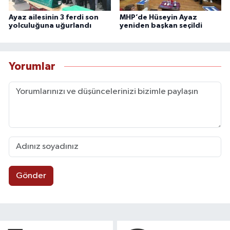
Ayaz ailesinin 3 ferdi son
MHP’de Hüseyin Ayaz
yolculuğuna uğurlandı
yeniden başkan seçildi
Yorumlar
Gönder