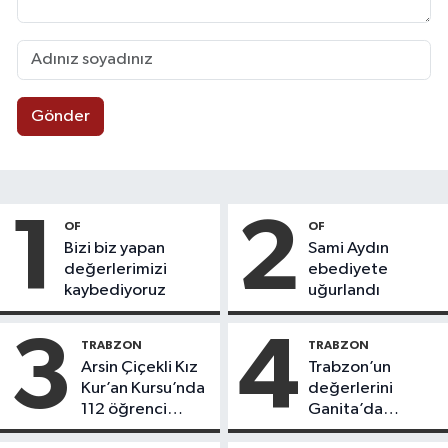
Gönder
1
2
OF
OF
Bizi biz yapan
Sami Aydın
değerlerimizi
ebediyete
kaybediyoruz
uğurlandı
3
4
TRABZON
TRABZON
Arsin Çiçekli Kız
Trabzon’un
Kur’an Kursu’nda
değerlerini
112 öğrenci
Ganita’da
icazet aldı
yaşatıyoruz