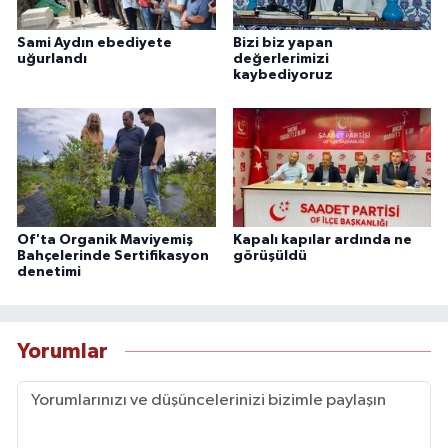
Sami Aydın ebediyete
Bizi biz yapan
uğurlandı
değerlerimizi
kaybediyoruz
Of'ta Organik Maviyemiş
Kapalı kapılar ardında ne
Bahçelerinde Sertifikasyon
görüşüldü
denetimi
Yorumlar