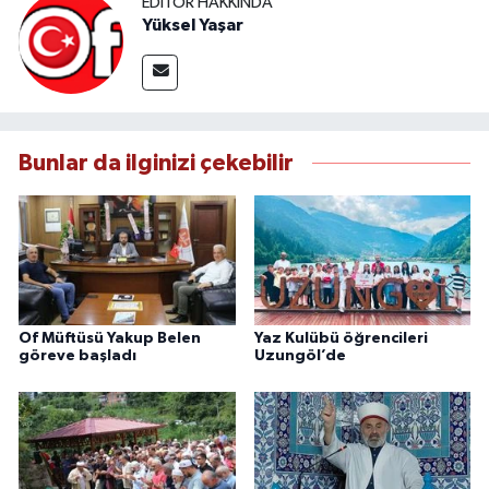
EDITÖR HAKKINDA
Yüksel Yaşar
Bunlar da ilginizi çekebilir
Of Müftüsü Yakup Belen
Yaz Kulübü öğrencileri
göreve başladı
Uzungöl’de