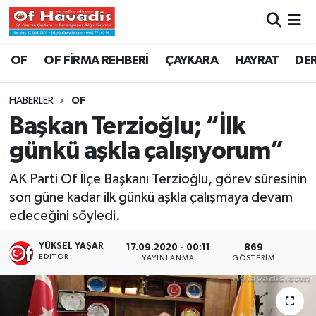
Trabzon Nöbetçi Eczaneler
OF
OF FİRMA REHBERİ
ÇAYKARA
HAYRAT
DE
Trabzon Hava Durumu
HABERLER
OF
Başkan Terzioğlu; “İlk
Trabzon Namaz Vakitleri
günkü aşkla çalışıyorum”
Trabzon Trafik Yoğunluk Haritası
AK Parti Of İlçe Başkanı Terzioğlu, görev süresinin
son güne kadar ilk günkü aşkla çalışmaya devam
Süper Lig Puan Durumu ve Fikstür
edeceğini söyledi.
Tüm Manşetler
YÜKSEL YAŞAR
17.09.2020 - 00:11
869
EDITÖR
YAYINLANMA
GÖSTERIM
Son Dakika Haberleri
Haber Arşivi