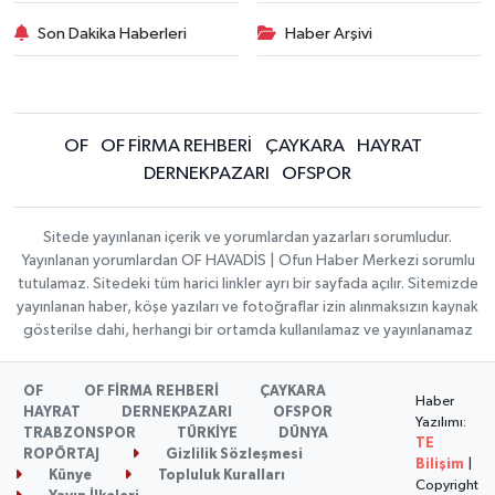
Son Dakika Haberleri
Haber Arşivi
OF
OF FİRMA REHBERİ
ÇAYKARA
HAYRAT
DERNEKPAZARI
OFSPOR
Sitede yayınlanan içerik ve yorumlardan yazarları sorumludur.
Yayınlanan yorumlardan OF HAVADİS | Ofun Haber Merkezi sorumlu
tutulamaz. Sitedeki tüm harici linkler ayrı bir sayfada açılır. Sitemizde
yayınlanan haber, köşe yazıları ve fotoğraflar izin alınmaksızın kaynak
gösterilse dahi, herhangi bir ortamda kullanılamaz ve yayınlanamaz
OF
OF FİRMA REHBERİ
ÇAYKARA
Haber
HAYRAT
DERNEKPAZARI
OFSPOR
Yazılımı:
TRABZONSPOR
TÜRKİYE
DÜNYA
TE
ROPÖRTAJ
Gizlilik Sözleşmesi
Bilişim
|
Künye
Topluluk Kuralları
Copyright