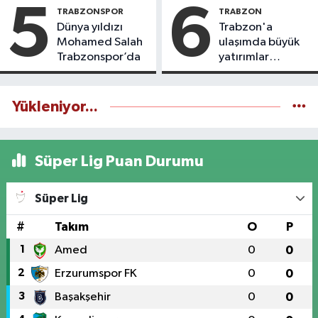
5
6
TRABZONSPOR
TRABZON
Dünya yıldızı
Trabzon'a
Mohamed Salah
ulaşımda büyük
Trabzonspor’da
yatırımlar
yapılıyor
Yükleniyor...
Süper Lig Puan Durumu
Süper Lig
#
Takım
O
P
1
Amed
0
0
2
Erzurumspor FK
0
0
3
Başakşehir
0
0