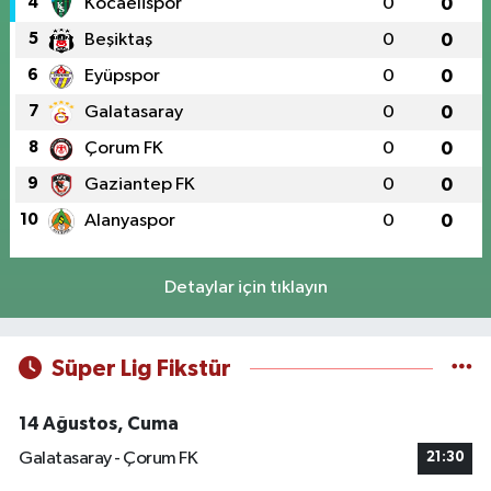
4
Kocaelispor
0
0
5
Beşiktaş
0
0
6
Eyüpspor
0
0
7
Galatasaray
0
0
8
Çorum FK
0
0
9
Gaziantep FK
0
0
10
Alanyaspor
0
0
Detaylar için tıklayın
Süper Lig Fikstür
14 Ağustos, Cuma
Galatasaray - Çorum FK
21:30