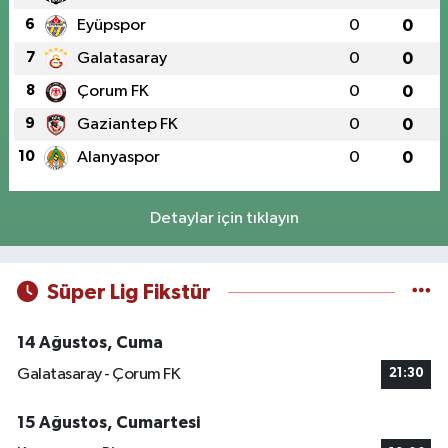
6
Eyüpspor
0
0
7
Galatasaray
0
0
8
Çorum FK
0
0
9
Gaziantep FK
0
0
10
Alanyaspor
0
0
Detaylar için tıklayın
Süper Lig Fikstür
14 Ağustos, Cuma
Galatasaray - Çorum FK
21:30
15 Ağustos, Cumartesi