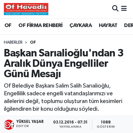
Trabzon Nöbetçi Eczaneler
OF
OF FİRMA REHBERİ
ÇAYKARA
HAYRAT
DE
Trabzon Hava Durumu
HABERLER
OF
Başkan Sarıalioğlu'ndan 3
Trabzon Namaz Vakitleri
Aralık Dünya Engelliler
Trabzon Trafik Yoğunluk Haritası
Günü Mesajı
Süper Lig Puan Durumu ve Fikstür
Of Belediye Başkanı Salim Salih Sarıalioğlu,
Engellilik sadece engelli vatandaşlarımızı ve
Tüm Manşetler
ailelerini değil, toplumu oluşturan tüm kesimleri
ilgilendiren bir konu olduğunu söyledi.
Son Dakika Haberleri
YÜKSEL YAŞAR
03.12.2016 - 07:31
1088
EDITÖR
YAYINLANMA
GÖSTERIM
Haber Arşivi