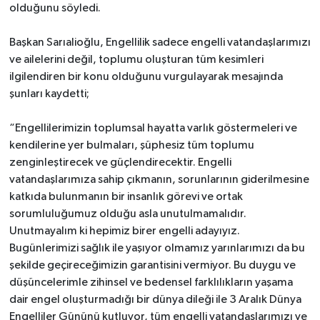
olduğunu söyledi.
Başkan Sarıalioğlu, Engellilik sadece engelli vatandaşlarımızı
ve ailelerini değil, toplumu oluşturan tüm kesimleri
ilgilendiren bir konu olduğunu vurgulayarak mesajında
şunları kaydetti;
“Engellilerimizin toplumsal hayatta varlık göstermeleri ve
kendilerine yer bulmaları, şüphesiz tüm toplumu
zenginleştirecek ve güçlendirecektir. Engelli
vatandaşlarımıza sahip çıkmanın, sorunlarının giderilmesine
katkıda bulunmanın bir insanlık görevi ve ortak
sorumluluğumuz olduğu asla unutulmamalıdır.
Unutmayalım ki hepimiz birer engelli adayıyız.
Bugünlerimizi sağlık ile yaşıyor olmamız yarınlarımızı da bu
şekilde geçireceğimizin garantisini vermiyor. Bu duygu ve
düşüncelerimle zihinsel ve bedensel farklılıkların yaşama
dair engel oluşturmadığı bir dünya dileği ile
3 Aralık Dünya
Engelliler Gününü kutluyor, tüm engelli vatandaşlarımızı ve