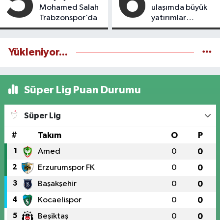
5
6
Mohamed Salah
ulaşımda büyük
Trabzonspor’da
yatırımlar
yapılıyor
Yükleniyor...
Süper Lig Puan Durumu
Süper Lig
#
Takım
O
P
1
Amed
0
0
2
Erzurumspor FK
0
0
3
Başakşehir
0
0
4
Kocaelispor
0
0
5
Beşiktaş
0
0