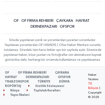
OF
OF FİRMA REHBERİ
ÇAYKARA
HAYRAT
DERNEKPAZARI
OFSPOR
Sitede yayınlanan içerik ve yorumlardan yazarları sorumludur.
Yayınlanan yorumlardan OF HAVADİS | Ofun Haber Merkezi sorumlu
tutulamaz. Sitedeki tüm harici linkler ayrı bir sayfada açılır. Sitemizde
yayınlanan haber, köşe yazıları ve fotoğraflar izin alınmaksızın kaynak
gösterilse dahi, herhangi bir ortamda kullanılamaz ve yayınlanamaz
OF
OF FİRMA REHBERİ
ÇAYKARA
Haber
HAYRAT
DERNEKPAZARI
OFSPOR
Yazılımı:
TRABZONSPOR
TÜRKİYE
DÜNYA
TE
ROPÖRTAJ
Gizlilik Sözleşmesi
Bilişim
|
Künye
Topluluk Kuralları
Copyright
Yayın İlkeleri
© 2026