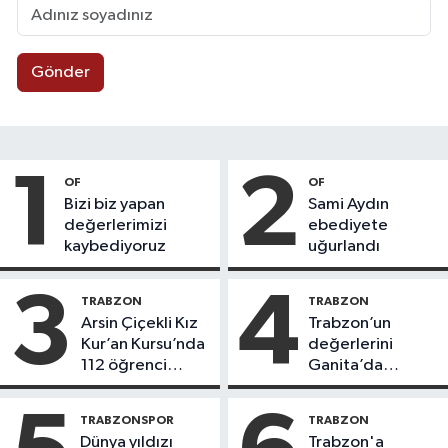
Gönder
1
2
OF
OF
Bizi biz yapan
Sami Aydın
değerlerimizi
ebediyete
kaybediyoruz
uğurlandı
3
4
TRABZON
TRABZON
Arsin Çiçekli Kız
Trabzon’un
Kur’an Kursu’nda
değerlerini
112 öğrenci
Ganita’da
icazet aldı
yaşatıyoruz
TRABZONSPOR
TRABZON
Dünya yıldızı
Trabzon'a