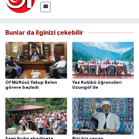
Bunlar da ilginizi çekebilir
Of Müftüsü Yakup Belen
Yaz Kulübü öğrencileri
göreve başladı
Uzungöl’de
Sami Aydın ebediyete
Bizi biz yapan