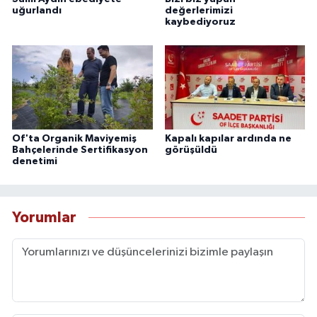
uğurlandı
değerlerimizi
kaybediyoruz
Of'ta Organik Maviyemiş
Kapalı kapılar ardında ne
Bahçelerinde Sertifikasyon
görüşüldü
denetimi
Yorumlar